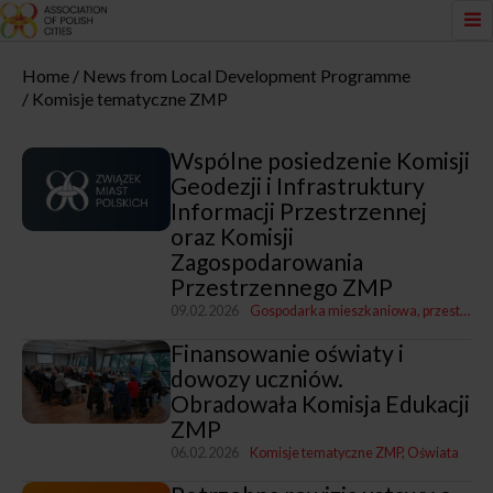
Home
News from Local Development Programme
Komisje tematyczne ZMP
Wspólne posiedzenie Komisji
Geodezji i Infrastruktury
Informacji Przestrzennej
oraz Komisji
Zagospodarowania
Przestrzennego ZMP
09.02.2026
Gospodarka mieszkaniowa, przestrzenna i nieruchomościami
Finansowanie oświaty i
dowozy uczniów.
Obradowała Komisja Edukacji
ZMP
06.02.2026
Komisje tematyczne ZMP
Oświata