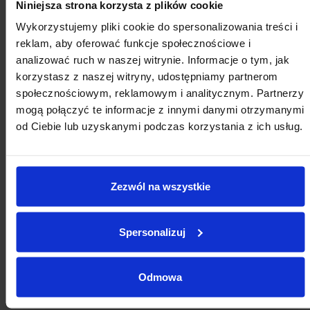
Spotkanie Komisji Sportu
Niniejsza strona korzysta z plików cookie
ZMP w Zakopanem
Wykorzystujemy pliki cookie do spersonalizowania treści i
23.10.2025
Turystyka i sport
Komisje tematyczne ZMP
reklam, aby oferować funkcje społecznościowe i
analizować ruch w naszej witrynie. Informacje o tym, jak
Zaproszenie na otwarte
korzystasz z naszej witryny, udostępniamy partnerom
posiedzenie Komisji Polityki
społecznościowym, reklamowym i analitycznym. Partnerzy
Miejskiej i Rozwoju Miast
mogą połączyć te informacje z innymi danymi otrzymanymi
ZMP
od Ciebie lub uzyskanymi podczas korzystania z ich usług.
12.10.2025
Rewitalizacja, polityka miejska i rozwój
IV posiedzenie Komisji
Gospodarki
Zezwól na wszystkie
Nieruchomościami Związku
Miast Polskich
07.10.2025
Gospodarka mieszkaniowa, przestrzenna i nieruchomościami
Spersonalizuj
Z prac Komisji Praw
Człowieka i Równego
Traktowania ZMP
Odmowa
02.10.2025
Komisje tematyczne ZMP
RÓWNOŚĆ I PRAWA CZŁOWIEKA