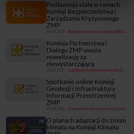
Podkomisja stała w ramach
Komisji Bezpieczeństwa i
Zarządzania Kryzysowego
ZMP
26.09.2025
Bezpieczeństwo i porządek publiczny
Ko
Komisja Partnerstwa i
Dialogu ZMP uważa
nowelizację za
niewystarczającą
25.09.2025
Legislacja
Komisje tematyczne ZMP
Par
Spotkanie online Komisji
Geodezji i Infrastruktury
Informacji Przestrzennej
ZMP
24.09.2025
Gospodarka mieszkaniowa, przestrzenna i nieruchomościami
O planach adaptacji do zmian
klimatu na Komisji Klimatu
ZMP