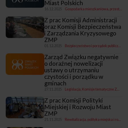
Miast Polskich
16.12.2025
Gospodarka mieszkaniowa, przestrzenna i nieruchomościami
Z prac Komisji Administracji
oraz Komisji Bezpieczeństwa
i Zarządzania Kryzysowego
ZMP
01.12.2025
Bezpieczeństwo i porządek publiczny
Ko
Zarząd Związku negatywnie
o doraźnej nowelizacji
ustawy o utrzymaniu
czystości i porządku w
gminach
27.11.2025
Legislacja
Komisje tematyczne ZMP
Go
Z prac Komisji Polityki
Miejskiej i Rozwoju Miast
ZMP
21.11.2025
Rewitalizacja, polityka miejska i rozwój