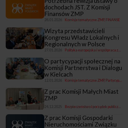
Potrzebna rewizja ustawy o
dochodach JST. Z Komisji
Finansów ZMP
28.01.2026
Komisje tematyczne ZMP
FINANSE
Wizyta przedstawicieli
Kongresu Władz Lokalnych i
Regionalnych w Polsce
27.01.2026
Polityka europejska i współpraca zagraniczna
O partycypacji społecznej na
Komisji Partnerstwa i Dialogu
w Kielcach
12.01.2026
Komisje tematyczne ZMP
Partycypacja społeczna
Z prac Komisji Małych Miast
ZMP
24.12.2025
Bezpieczeństwo i porządek publiczny
Ko
Z prac Komisji Gospodarki
Nieruchomościami Związku