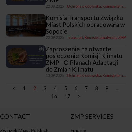
22.09.2025
Ochrona środowiska
Komisje tematyczne ZMP
Komisja Transportu Związku
Miast Polskich obradowała w
Sopocie
22.09.2025
Transport
Komisje tematyczne ZMP
Zaproszenie na otwarte
posiedzenie Komisji Klimatu
ZMP - O Planach Adaptacji
do Zmian Klimatu
10.09.2025
Ochrona środowiska
Komisje tematyczne ZMP
<
1
2
3
4
5
6
7
8
9
…
16
17
>
CONTACT
ZMP SERVICES
Związek Miast Polskich
Empirie