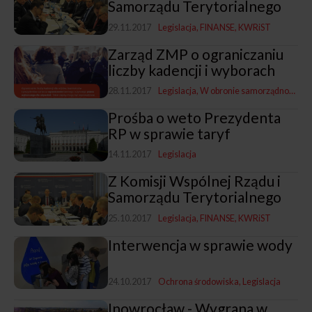
Samorządu Terytorialnego
29.11.2017
Legislacja
FINANSE
KWRiST
Zarząd ZMP o ograniczaniu
liczby kadencji i wyborach
28.11.2017
Legislacja
W obronie samorządności
Prośba o weto Prezydenta
RP w sprawie taryf
14.11.2017
Legislacja
Z Komisji Wspólnej Rządu i
Samorządu Terytorialnego
25.10.2017
Legislacja
FINANSE
KWRiST
Interwencja w sprawie wody
24.10.2017
Ochrona środowiska
Legislacja
Inowrocław - Wygrana w