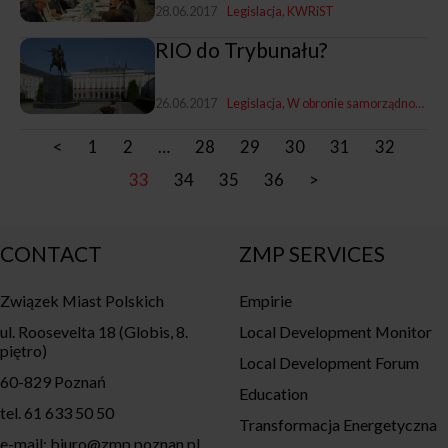
28.06.2017
Legislacja
KWRiST
RIO do Trybunału?
26.06.2017
Legislacja
W obronie samorządności
<
1
2
…
28
29
30
31
32
33
34
35
36
>
CONTACT
ZMP SERVICES
Związek Miast Polskich
Empirie
ul. Roosevelta 18 (Globis, 8.
Local Development Monitor
piętro)
Local Development Forum
60-829 Poznań
Education
tel. 61 633 50 50
Transformacja Energetyczna
e-mail: biuro@zmp.poznan.pl