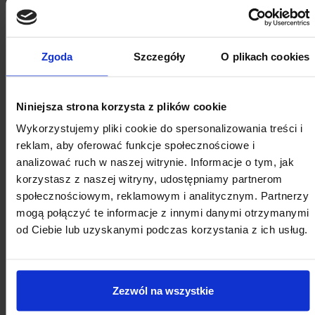
Z Komisji Wspólnej Rządu i
Samorządu Terytorialnego
01.09.2017
Legislacja
FINANSE
KWRiST
Zgoda
Szczegóły
O plikach cookies
Nowe miasta na mapie Polski
27.07.2017
Legislacja
Z naszych miast
Niniejsza strona korzysta z plików cookie
Prezydenci i burmistrzowie
Wykorzystujemy pliki cookie do spersonalizowania treści i
apelowali do Prezydenta RP
reklam, aby oferować funkcje społecznościowe i
o weto
analizować ruch w naszej witrynie. Informacje o tym, jak
korzystasz z naszej witryny, udostępniamy partnerom
25.07.2017
Legislacja
społecznościowym, reklamowym i analitycznym. Partnerzy
Zespół ds. Przeglądu Prawa
mogą połączyć te informacje z innymi danymi otrzymanymi
Samorządowego u
od Ciebie lub uzyskanymi podczas korzystania z ich usług.
Prezydenta RP
21.07.2017
Legislacja
Weto Prezydenta do
Zezwól na wszystkie
nowelizacji ustawy o RIO