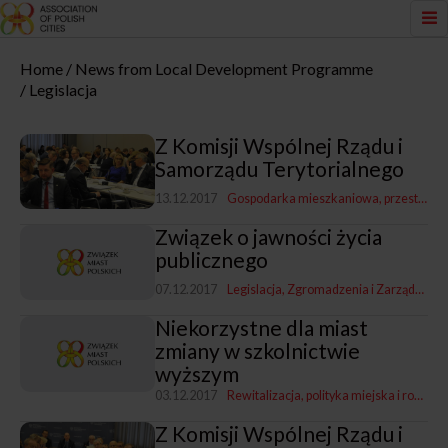
Home
News from Local Development Programme
Legislacja
Z Komisji Wspólnej Rządu i
Samorządu Terytorialnego
13.12.2017
Gospodarka mieszkaniowa, przestrzenna i nieruchomościami
Związek o jawności życia
publicznego
07.12.2017
Legislacja
Zgromadzenia i Zarządy ZMP
Niekorzystne dla miast
zmiany w szkolnictwie
wyższym
03.12.2017
Rewitalizacja, polityka miejska i rozwój
Z Komisji Wspólnej Rządu i