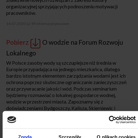
organizacyjnej sprzyjających podnoszeniu motywacji
pracowników.
14.07.2020 12:49
informacje prasowe
Pobierz
O wodzie na Forum Rozwoju
Lokalnego
W Polsce zasoby wody są szczuplejsze niż średnia w
Europie przypadająca na jednego mieszkańca, dlatego
bardzo istotnym elementem zarządzania wodami jest ich
ochrona poprzez skuteczne ograniczanie zanieczyszczeń
oraz przywracanie jakości wód. Podczas seminarium
będziemy rozmawiać o lokalnej gospodarce wodnej,
wodzie w przestrzeni miasta. Zapoznamy się z
doświadczeniami Bydgoszczy, Kalisza, Skierniewic i
Wrocławia w zarządzaniu zasobami wodnymi.
01.07.2020 12:44
informacje prasowe
Zgoda
Szczegóły
O plikach cookies