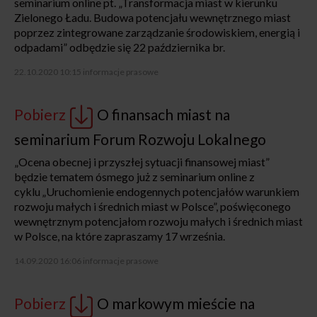
seminarium online pt. „Transformacja miast w kierunku
Zielonego Ładu. Budowa potencjału wewnętrznego miast
poprzez zintegrowane zarządzanie środowiskiem, energią i
odpadami” odbędzie się 22 października br.
22.10.2020 10:15
informacje prasowe
Pobierz
O finansach miast na
seminarium Forum Rozwoju Lokalnego
„Ocena obecnej i przyszłej sytuacji finansowej miast”
będzie tematem ósmego już z seminarium online z
cyklu „Uruchomienie endogennych potencjałów warunkiem
rozwoju małych i średnich miast w Polsce”, poświęconego
wewnętrznym potencjałom rozwoju małych i średnich miast
w Polsce, na które zapraszamy 17 września.
14.09.2020 16:06
informacje prasowe
Pobierz
O markowym mieście na