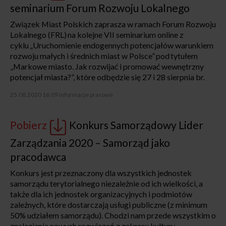
seminarium Forum Rozwoju Lokalnego
Związek Miast Polskich zaprasza w ramach Forum Rozwoju
Lokalnego (FRL) na kolejne VII seminarium online z
cyklu „Uruchomienie endogennych potencjałów warunkiem
rozwoju małych i średnich miast w Polsce” pod tytułem
„Markowe miasto. Jak rozwijać i promować wewnętrzny
potencjał miasta?”, które odbędzie się 27 i 28 sierpnia br.
25.08.2020 16:09
informacje prasowe
Pobierz
Konkurs Samorządowy Lider
Zarządzania 2020 – Samorząd jako
pracodawca
Konkurs jest przeznaczony dla wszystkich jednostek
samorządu terytorialnego niezależnie od ich wielkości, a
także dla ich jednostek organizacyjnych i podmiotów
zależnych, które dostarczają usługi publiczne (z minimum
50% udziałem samorządu). Chodzi nam przede wszystkim o
znalezienie nowych rozwiązań z zakresu kultury