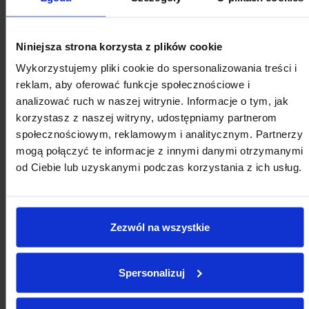
Pobierz
O finansach na Forum Rozwoju
Lokalnego
Niniejsza strona korzysta z plików cookie
Zapraszamy do udziału w piątym seminarium online w
Wykorzystujemy pliki cookie do spersonalizowania treści i
ramach Forum Rozwoju Lokalnego, które odbędzie się 18
reklam, aby oferować funkcje społecznościowe i
czerwca. Podczas tego otwartego seminarium,
analizować ruch w naszej witrynie. Informacje o tym, jak
zorganizowanego przez Związek Miast Polskich, będziemy
rozmawiać o możliwościach rozwoju lokalnego w trudnej
korzystasz z naszej witryny, udostępniamy partnerom
sytuacji finansowej. Seminarium należy do cyklu
społecznościowym, reklamowym i analitycznym. Partnerzy
„Uruchomienie endogennych potencjałów warunkiem
mogą połączyć te informacje z innymi danymi otrzymanymi
rozwoju małych i średnich miast w Polsce”.
od Ciebie lub uzyskanymi podczas korzystania z ich usług.
16.06.2020 11:13
informacje prasowe
Pobierz
Tarcza 4.0 tematem dyskusji
Zezwól na wszystkie
Komisji Wspólnej
3 czerwca, po trzech miesiącach przerwy spowodowanej
Spersonalizuj
pandemią koronawirusa KWRiST wznowiła obrady. Tarcza
4.0 była głównym tematem debaty rządowo-