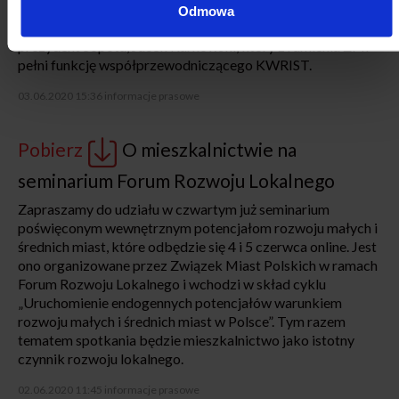
samorządowej. Całą listę spraw problemowych, które
Odmowa
narosły przez czas, kiedy Komisja się nie zbierała wymienił
prezydent Sopotu, Jacek Karnowski, który z ramienia ZMP
pełni funkcję współprzewodniczącego KWRIST.
03.06.2020 15:36
informacje prasowe
Pobierz
O mieszkalnictwie na
seminarium Forum Rozwoju Lokalnego
Zapraszamy do udziału w czwartym już seminarium
poświęconym wewnętrznym potencjałom rozwoju małych i
średnich miast, które odbędzie się 4 i 5 czerwca online. Jest
ono organizowane przez Związek Miast Polskich w ramach
Forum Rozwoju Lokalnego i wchodzi w skład cyklu
„Uruchomienie endogennych potencjałów warunkiem
rozwoju małych i średnich miast w Polsce”. Tym razem
tematem spotkania będzie mieszkalnictwo jako istotny
czynnik rozwoju lokalnego.
02.06.2020 11:45
informacje prasowe