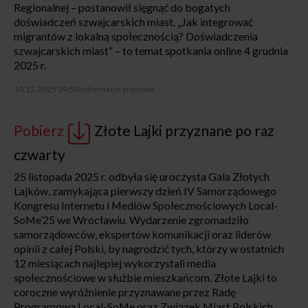
Regionalnej – postanowił sięgnąć do bogatych
doświadczeń szwajcarskich miast. „Jak integrować
migrantów z lokalną społecznością? Doświadczenia
szwajcarskich miast” – to temat spotkania online 4 grudnia
2025 r.
10.12.2025 09:50
informacje prasowe
Pobierz
Złote Lajki przyznane po raz
czwarty
25 listopada 2025 r. odbyła się uroczysta Gala Złotych
Lajków, zamykająca pierwszy dzień IV Samorządowego
Kongresu Internetu i Mediów Społecznościowych Local-
SoMe’25 we Wrocławiu. Wydarzenie zgromadziło
samorządowców, ekspertów komunikacji oraz liderów
opinii z całej Polski, by nagrodzić tych, którzy w ostatnich
12 miesiącach najlepiej wykorzystali media
społecznościowe w służbie mieszkańcom. Złote Lajki to
coroczne wyróżnienie przyznawane przez Radę
Programową Local-SoMe oraz Związek Miast Polskich,