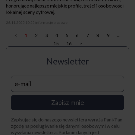
honorujące najlepsze miejskie profile, treści i osobowości
lokalnej sceny cyfrowej.
26.11.2025 10:55
informacje prasowe
<
1
2
3
4
5
6
7
8
9
…
15
16
>
Newsletter
Zapisz mnie
Zapisując się do naszego newslettera wyraża Pani/Pan
zgodę na posługiwanie się danymi osobowymi w celu
wysyłania newslettera. Podanie danych jest