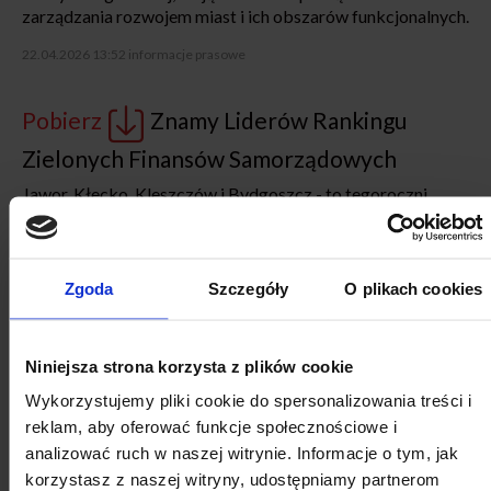
zarządzania rozwojem miast i ich obszarów funkcjonalnych.
22.04.2026 13:52
informacje prasowe
Pobierz
Znamy Liderów Rankingu
Zielonych Finansów Samorządowych
Jawor, Kłecko, Kleszczów i Bydgoszcz - to tegoroczni
Liderzy Rankingu Zielonych Finansów Samorządowych.
Nagrody wręczono 15 kwietnia 2026 r. podczas uroczystej
Gali Samorządowego Kongresu Finansowego - Local
Trends 26’ w Sopocie. Ranking opracowali eksperci z
Zgoda
Szczegóły
O plikach cookies
Fundacji Miasto i Związku Miast Polskich na podstawie
Indeksu Zielonych Finansów Samorządowych
przygotowanego przez naukowców z Uniwersytetu
Niniejsza strona korzysta z plików cookie
Ekonomicznego w Poznaniu.
Wykorzystujemy pliki cookie do spersonalizowania treści i
17.04.2026 11:58
informacje prasowe
reklam, aby oferować funkcje społecznościowe i
analizować ruch w naszej witrynie. Informacje o tym, jak
Pobierz
Szwajcarzy o poprawie
korzystasz z naszej witryny, udostępniamy partnerom