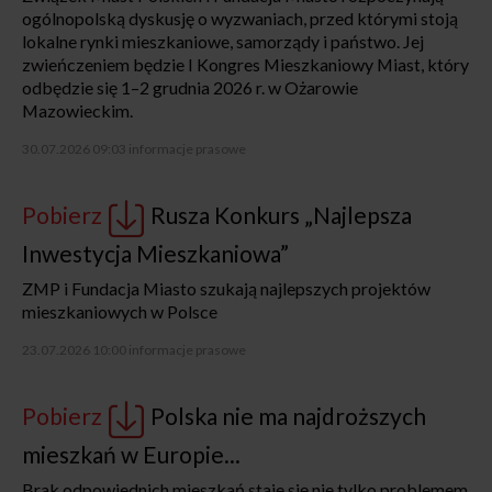
ogólnopolską dyskusję o wyzwaniach, przed którymi stoją
lokalne rynki mieszkaniowe, samorządy i państwo. Jej
zwieńczeniem będzie I Kongres Mieszkaniowy Miast, który
odbędzie się 1–2 grudnia 2026 r. w Ożarowie
Mazowieckim.
30.07.2026 09:03
informacje prasowe
Pobierz
Rusza Konkurs „Najlepsza
Inwestycja Mieszkaniowa”
ZMP i Fundacja Miasto szukają najlepszych projektów
mieszkaniowych w Polsce
23.07.2026 10:00
informacje prasowe
Pobierz
Polska nie ma najdroższych
mieszkań w Europie...
Brak odpowiednich mieszkań staje się nie tylko problemem