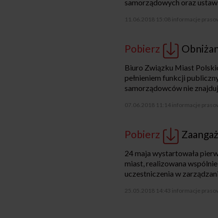
samorządowych oraz ustaw
11.06.2018 15:08
informacje praso
Pobierz
Obniżan
Biuro Związku Miast Polski
pełnieniem funkcji publiczn
samorządowców nie znajduj
07.06.2018 11:14
informacje praso
Pobierz
Zaangaż
24 maja wystartowała pie
miast, realizowana wspólni
uczestniczenia w zarządzani
25.05.2018 14:43
informacje praso