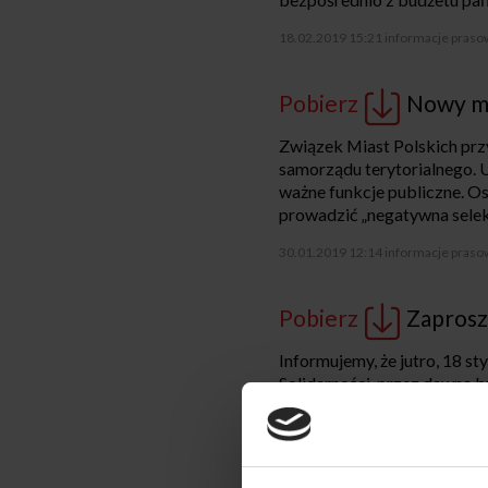
18.02.2019 15:21
informacje praso
Pobierz
Nowy m
Związek Miast Polskich prz
samorządu terytorialnego. 
ważne funkcje publiczne. O
prowadzić „negatywna selek
30.01.2019 12:14
informacje praso
Pobierz
Zaprosz
Informujemy, że jutro, 18 st
Solidarności, przez dawną 
pożegnana Śp. Pawła Adamo
17.01.2019 14:42
komunikat praso