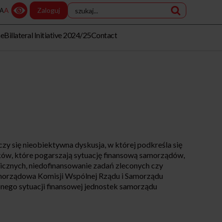
A
Zaloguj
A
me
Billateral Initiative 2024/25
Contact
zy się nieobiektywna dyskusja, w której podkreśla się
ków, które pogarszają sytuację finansową samorządów,
icznych, niedofinansowanie zadań zleconych czy
morządowa Komisji Wspólnej Rządu i Samorządu
onego sytuacji finansowej jednostek samorządu