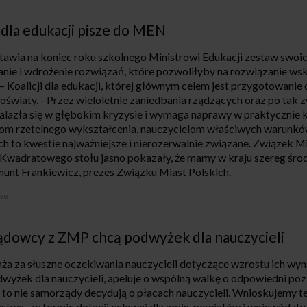
 dla edukacji pisze do MEN
stawia na koniec roku szkolnego Ministrowi Edukacji zestaw swoich
nie i wdrożenie rozwiązań, które pozwoliłyby na rozwiązanie w
 Koalicji dla edukacji, której głównym celem jest przygotowanie
oświaty. - Przez wieloletnie zaniedbania rządzących oraz po tak
alazła się w głębokim kryzysie i wymaga naprawy w praktycznie
m rzetelnego wykształcenia, nauczycielom właściwych warunkó
h to kwestie najważniejsze i nierozerwalnie związane. Związek Mia
Kwadratowego stołu jasno pokazały, że mamy w kraju szereg śro
munt Frankiewicz, prezes Związku Miast Polskich.
we
dowcy z ZMP chcą podwyżek dla nauczycieli
ża za słuszne oczekiwania nauczycieli dotyczące wzrostu ich wy
żek dla nauczycieli, apeluje o wspólną walkę o odpowiedni poz
to nie samorządy decydują o płacach nauczycieli. Wnioskujemy te
stwa - w formie dotacji celowej dla gmin, powiatów i województw