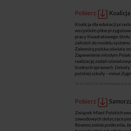
Pobierz
Koalicja
Koalicja dla edukacji przed
wszystkim pilne przygotowa
pracy Kwadratowego Stołu –
założeń do modelu systemu 
Zalewską polska oświata zn
Zapewnienie młodym Polako
realizację zadań oświatowyc
trudnych sprawach. Debaty 
polskiej szkoły – mówi Zyg
19.06.2019 11:14
informacje praso
Pobierz
Samorzą
Związek Miast Polskich uwa
zawodowych dotyczące podwy
Równocześnie podkreśla, że 
bezpośrednio z budżetu pań