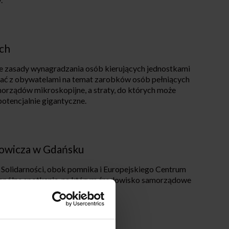
ch
łe zasady wynagradzania osób kierujących jednostkami
iać z obywatelami na temat zarobków osób pełniących
orządów mikroskopijne, a straty, do których może
otencjalnie gigantyczne.
owicza w Gdańsku
lacu Solidarności, obok pomnika i Europejskiego Centrum
ę wspólne spotkanie, na którym środowisko samorządowe