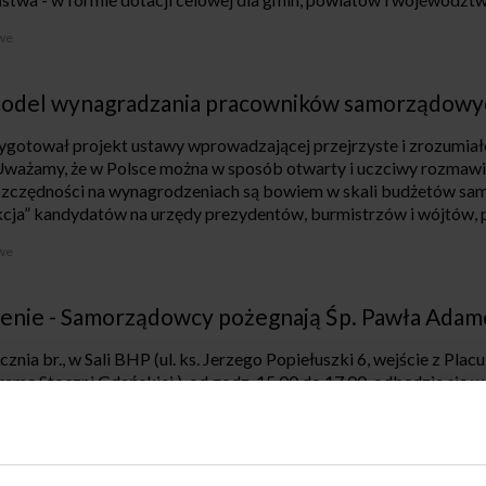
we
odel wynagradzania pracowników samorządowy
ygotował projekt ustawy wprowadzającej przejrzyste i zrozumia
Uważamy, że w Polsce można w sposób otwarty i uczciwy rozmaw
szczędności na wynagrodzeniach są bowiem w skali budżetów sam
cja” kandydatów na urzędy prezydentów, burmistrzów i wójtów, p
we
enie - Samorządowcy pożegnają Śp. Pawła Adam
ycznia br., w Sali BHP (ul. ks. Jerzego Popiełuszki 6, wejście z P
bramę Stoczni Gdańskiej ), od godz. 15.00 do 17.00, odbędzie si
wicza, prezydenta Gdańska, w przeddzień Jego pogrzebu.
wy ZMP