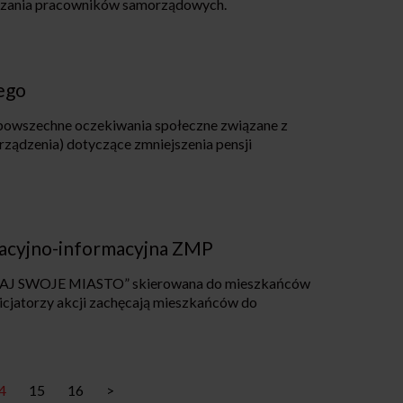
dzania pracowników samorządowych.
ego
„powszechne oczekiwania społeczne związane z
orządzenia) dotyczące zmniejszenia pensji
acyjno-informacyjna ZMP
DZAJ SWOJE MIASTO” skierowana do mieszkańców
nicjatorzy akcji zachęcają mieszkańców do
4
15
16
>