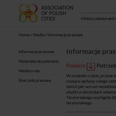
History, mission and 
Home
Media
Informacje prasowe
Informacje pra
Informacje prasowe
Materiały do pobrania
Pobierz
Potrzeb
Media o nas
W ostatnim czasie, przede w
Rzecznik prasowa
rosnące wpływy całego sekt
takich jak: wzrost wydatkó
ubytki w dochodach własny
Terytorialnego wystąpiła 2
terytorialnego.
28.06.2019 14:30
informacje praso