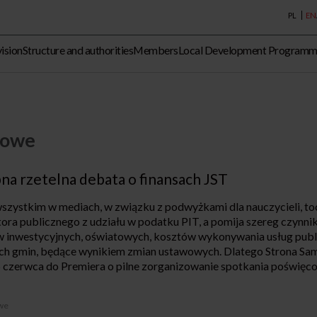
PL
EN
vision
Structure and authorities
Members
Local Development Program
sowe
na rzetelna debata o finansach JST
szystkim w mediach, w związku z podwyżkami dla nauczycieli, toc
ora publicznego z udziału w podatku PIT, a pomija szereg czynni
w inwestycyjnych, oświatowych, kosztów wykonywania usług publ
ch gmin, będące wynikiem zmian ustawowych. Dlatego Strona Sa
6 czerwca do Premiera o pilne zorganizowanie spotkania poświęc
we