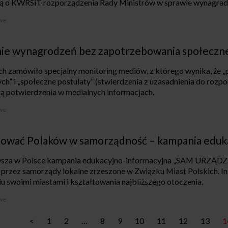
ą o KWRSiT rozporządzenia Rady Ministrów w sprawie wynagra
we
ie wynagrodzeń bez zapotrzebowania społeczn
ch zamówiło specjalny monitoring mediów, z którego wynika, że 
ych” i „społeczne postulaty” (stwierdzenia z uzasadnienia do rozp
ą potwierdzenia w medialnych informacjach.
we
ować Polaków w samorządność – kampania eduk
rwsza w Polsce kampania edukacyjno-informacyjna „SAM URZĄ
e przez samorządy lokalne zrzeszone w Związku Miast Polskich. I
u swoimi miastami i kształtowania najbliższego otoczenia.
we
<
1
2
…
8
9
10
11
12
13
1