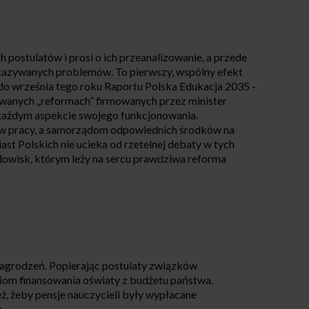
 postulatów i prosi o ich przeanalizowanie, a przede
skazywanych problemów. To pierwszy, wspólny efekt
 do września tego roku Raportu Polska Edukacja 2035 -
 zwanych „reformach” firmowanych przez minister
 każdym aspekcie swojego funkcjonowania.
w pracy, a samorządom odpowiednich środków na
st Polskich nie ucieka od rzetelnej debaty w tych
dowisk, którym leży na sercu prawdziwa reforma
nagrodzeń. Popierając postulaty związków
iom finansowania oświaty z budżetu państwa.
ż, żeby pensje nauczycieli były wypłacane
.