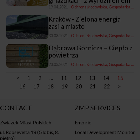
gniazdkach” z wyróżnieniem
19.04.2021
Ochrona środowiska
Gospodarka komunalna
Kraków - Zielona energia
zasila miasto
30.03.2021
Ochrona środowiska
Gospodarka komunalna
Dąbrowa Górnicza – Ciepło z
powietrza
23.03.2021
Ochrona środowiska
Gospodarka komunalna
<
1
2
…
11
12
13
14
15
16
17
18
19
20
21
22
>
CONTACT
ZMP SERVICES
Związek Miast Polskich
Empirie
ul. Roosevelta 18 (Globis, 8.
Local Development Monitor
piętro)