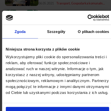
06.05.2021
Transport
Gospodarka komunalna
Z n
O modernizacji
ciepłownictwa
05.05.2021
Gospodarka komunalna
Zgoda
Szczegóły
O plikach cookies
EKOTECH w wersji online
Niniejsza strona korzysta z plików cookie
28.04.2021
Ochrona środowiska
Gospodarka komunalna
Wykorzystujemy pliki cookie do spersonalizowania treści i
Płock - Mobilna
reklam, aby oferować funkcje społecznościowe i
fotorejestracja oraz skaning
laserowy dróg i ulic
analizować ruch w naszej witrynie. Informacje o tym, jak
korzystasz z naszej witryny, udostępniamy partnerom
26.04.2021
Transport
Gospodarka komunalna
Z n
społecznościowym, reklamowym i analitycznym. Partnerzy
Kraków, Lublin, Gdańsk -
mogą połączyć te informacje z innymi danymi otrzymanymi
Raporty o przepływie
od Ciebie lub uzyskanymi podczas korzystania z ich usług.
surowców
26.04.2021
Ochrona środowiska
Gospodarka komunalna
Samorządowcy przeciw