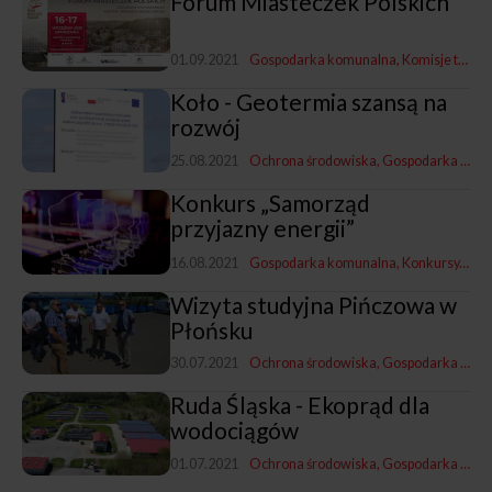
Forum Miasteczek Polskich
01.09.2021
Gospodarka komunalna
Komisje tematyczne ZMP
Koło - Geotermia szansą na
rozwój
25.08.2021
Ochrona środowiska
Gospodarka komunalna
Konkurs „Samorząd
przyjazny energii”
16.08.2021
Gospodarka komunalna
Konkursy, rankingi i nagrody
Wizyta studyjna Pińczowa w
Płońsku
30.07.2021
Ochrona środowiska
Gospodarka komunalna
Ruda Śląska - Ekoprąd dla
wodociągów
01.07.2021
Ochrona środowiska
Gospodarka komunalna