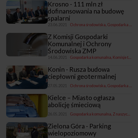
Krosno - 111 mln zł
dofinansowania na budowę
spalarni
23.06.2021
Ochrona środowiska
Gospodarka komunalna
Z Komisji Gospodarki
Komunalnej i Ochrony
Środowiska ZMP
14.06.2021
Gospodarka komunalna
Komisje tematyczne ZMP
Konin - Rusza budowa
ciepłowni geotermalnej
27.05.2021
Ochrona środowiska
Gospodarka komunalna
Kielce – Miasto ogłasza
abolicję śmieciową
26.05.2021
Gospodarka komunalna
Z naszych miast
Zielona Góra - Parking
wielopoziomowy