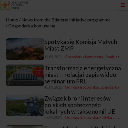
Home
News from the Bilateral Initiative programme
Gospodarka komunalna
Spotyka się Komisja Małych
Miast ZMP
14.09.2021
Gospodarka komunalna
Komisje tematyczne ZMP
Transformacja energetyczna
miast – relacja i zapis wideo
seminarium FRL
10.09.2021
Ochrona środowiska
Gospodarka komunalna
Związek broni interesów
polskich społeczności
lokalnych w taksonomii UE
07.09.2021
Ochrona środowiska
Polityka europejska i współpraca zagraniczna