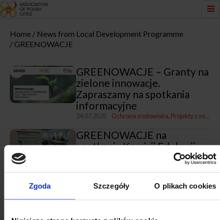
Home
News from Local Development Programme
GREENOWACJE
GREENOWACJE – Granty na
zielone innowacje.
Zapraszamy na spotkania
informacyjne
24.07.2025
Ochrona środowiska
Projekty z miastami i dla miast
GREENOWACJE na
spotkaniu Komisji Edukacji
Związku Miast Polskich w
Krakowie
12.06.2025
Projekty z miastami i dla miast
Oświata
Zgoda
Szczegóły
O plikach cookies