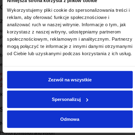
Niniejsza strona korzysta z plików cookie
CONTACT
ZMP SERVICES
Wykorzystujemy pliki cookie do spersonalizowania treści i
reklam, aby oferować funkcje społecznościowe i
Związek Miast Polskich
Empirie
analizować ruch w naszej witrynie. Informacje o tym, jak
ul. Roosevelta 18 (Globis, 8.
Local Development Monitor
korzystasz z naszej witryny, udostępniamy partnerom
piętro)
społecznościowym, reklamowym i analitycznym. Partnerzy
Local Development Forum
60-829 Poznań
mogą połączyć te informacje z innymi danymi otrzymanymi
Education
od Ciebie lub uzyskanymi podczas korzystania z ich usług.
tel. 61 633 50 50
Transformacja Energetyczna
e-mail: biuro@zmp.poznan.pl
Cities Archive
e-doręczenia:
AE:PL-77885-98583-DBUIG-
Zezwól na wszystkie
20
KRS 0000069153
Spersonalizuj
SITE MAP
SOCIAL MEDIA
Odmowa
News
History, mission and vision