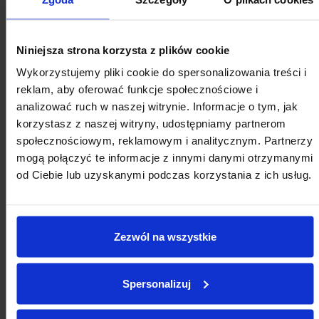
komentują prace Komisji
Wspólnej
28.05.2026
KWRiST
Podcasty
Niniejsza strona korzysta z plików cookie
Trzeci odcinek podcastu
Wykorzystujemy pliki cookie do spersonalizowania treści i
„Międzymiastowa” już
reklam, aby oferować funkcje społecznościowe i
dostępny!
analizować ruch w naszej witrynie. Informacje o tym, jak
07.05.2026
Fundacja Miasto
Podcasty
korzystasz z naszej witryny, udostępniamy partnerom
Drugi odcinek podcastu
społecznościowym, reklamowym i analitycznym. Partnerzy
„Międzymiastowa” już
mogą połączyć te informacje z innymi danymi otrzymanymi
dostępny!
od Ciebie lub uzyskanymi podczas korzystania z ich usług.
13.04.2026
Podcasty
Pierwszy odcinek podcastu
„Międzymiastowa” już
Zezwól na wszystkie
dostępny!
30.03.2026
35 lat Samorządności
Podcasty
Startuje podcast
Spersonalizuj
samorządowy
„Międzymiastowa”