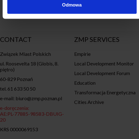
Odmowa
25.03.2026
35 lat Samorządności
Podcasty
CONTACT
ZMP SERVICES
Związek Miast Polskich
Empirie
ul. Roosevelta 18 (Globis, 8.
Local Development Monitor
piętro)
Local Development Forum
60-829 Poznań
Education
tel. 61 633 50 50
Transformacja Energetyczna
e-mail: biuro@zmp.poznan.pl
Cities Archive
e-doręczenia:
AE:PL-77885-98583-DBUIG-
20
KRS 0000069153