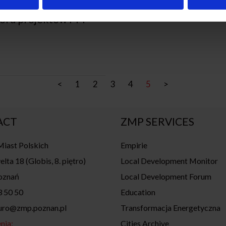
boru projektów PPP
<
1
2
3
4
5
>
ACT
ZMP SERVICES
iast Polskich
Empirie
elta 18 (Globis, 8. piętro)
Local Development Monitor
oznań
Local Development Forum
3 50 50
Education
iuro@zmp.poznan.pl
Transformacja Energetyczna
nia:
Cities Archive