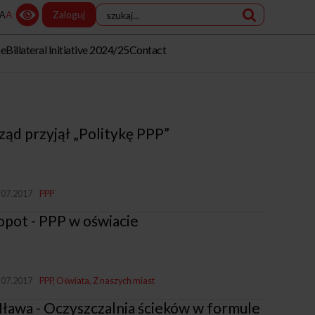
A
Zaloguj
A
me
Billateral Initiative 2024/25
Contact
ząd przyjął „Politykę PPP”
.07.2017
PPP
opot - PPP w oświacie
.07.2017
PPP
Oświata
Z naszych miast
ława - Oczyszczalnia ścieków w formule