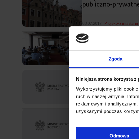
publiczno-prywatne
03.07.2017
Projekty z miastami 
Rekrutacja na jesie
Zgoda
02.06.2017
Projekty z miastami 
Przewodnik po stat
Niniejsza strona korzysta z
Wykorzystujemy pliki cookie 
ruch w naszej witrynie. Inf
10.04.2017
PPP
reklamowym i analitycznym. 
Czy PPP jest skompl
uzyskanymi podczas korzysta
dużych podmiotów 
Odmowa
09.03.2017
Projekty z miastami 