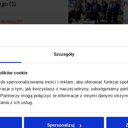
go (1)
P
i dla miast
PPP
27
nne szkolenia z PPP
S
s
Szczegóły
i dla miast
PPP
12
ystycznym ujęciu PPP
R
 plików cookie
k
do spersonalizowania treści i reklam, aby oferować funkcje sp
ormacje o tym, jak korzystasz z naszej witryny, udostępniamy p
31
Partnerzy mogą połączyć te informacje z innymi danymi otrzym
ikowane i tylko dla
Z
nia z ich usług.
?
P
Spersonalizuj
Z
i dla miast
PPP
27