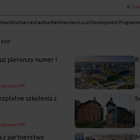
PL
EN
vision
Structure and authorities
Members
Local Development Program
PPP
 już pierwszy numer !
R
i dla miast
PPP
31
zpłatne szkolenia z
S
i dla miast
PPP
11
a z partnerstwa
M