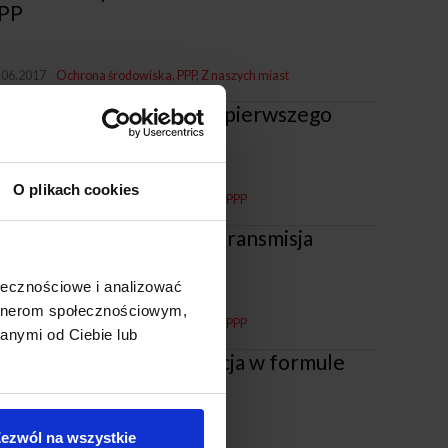
PP
.06.2017
Ochrona środowiska
PPP
Z naszych miast
zkolenia z PPP - relacja z pierwszego
potkania
O plikach cookies
.05.2017
Projekty z miastami i dla miast
PPP
ozwój PPP w Polsce - retransmisja
onferencji
ołecznościowe i analizować
artnerom społecznościowym,
.03.2017
Projekty z miastami i dla miast
PPP
anymi od Ciebie lub
gierz - Termomodernizacja w formule
PP
ezwól na wszystkie
.01.2017
PPP
Z naszych miast