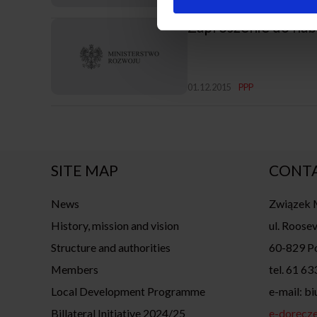
Zaproszenie do na
01.12.2015
PPP
SITE MAP
CONT
News
Związek M
History, mission and vision
ul. Roosev
Structure and authorities
60-829 P
Members
tel. 61 63
Local Development Programme
e-mail: b
Billateral Initiative 2024/25
e-doręcze