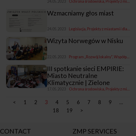
24.05.2023
Ochrona środowiska
Projekty z miastami i dla miast
Wzmacniamy głos miast
24.05.2023
Legislacja
Projekty z miastami i dla miast
Wizyta Norwegów w Nisku
22.05.2023
Program „Rozwój lokalny"
Współpraca bilateralna z miastami norweskimi
III spotkanie sieci EMPIRIE:
Miasto Neutralne
Klimatycznie | Zielone
17.05.2023
Ochrona środowiska
Projekty z miastami i dla miast
<
1
2
3
4
5
6
7
8
9
…
18
19
>
CONTACT
ZMP SERVICES