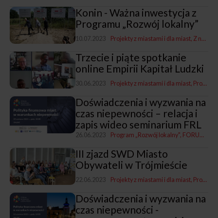
Konin - Ważna inwestycja z
Programu „Rozwój lokalny”
10.07.2023
Projekty z miastami i dla miast
Z naszych miast
Trzecie i piąte spotkanie
online Empirii Kapitał Ludzki
30.06.2023
Projekty z miastami i dla miast
Program „Rozwój lokalny"
Doświadczenia i wyzwania na
czas niepewności – relacja i
zapis wideo seminarium FRL
26.06.2023
Program „Rozwój lokalny"
FORUM ROZWOJU LOKALNEGO
III zjazd SWD Miasto
Obywateli w Trójmieście
22.06.2023
Projekty z miastami i dla miast
Program „Rozwój lokalny"
Doświadczenia i wyzwania na
czas niepewności -