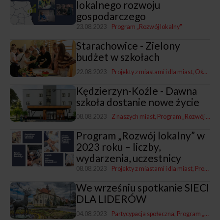
lokalnego rozwoju
gospodarczego
23.08.2023
Program „Rozwój lokalny"
Starachowice - Zielony
budżet w szkołach
22.08.2023
Projekty z miastami i dla miast
Oświata
Kędzierzyn-Koźle - Dawna
szkoła dostanie nowe życie
08.08.2023
Z naszych miast
Program „Rozwój lokalny"
Program „Rozwój lokalny” w
2023 roku – liczby,
wydarzenia, uczestnicy
08.08.2023
Projekty z miastami i dla miast
Program „Rozwój lokalny"
We wrześniu spotkanie SIECI
DLA LIDERÓW
04.08.2023
Partycypacja społeczna
Program „Rozwój lokalny"