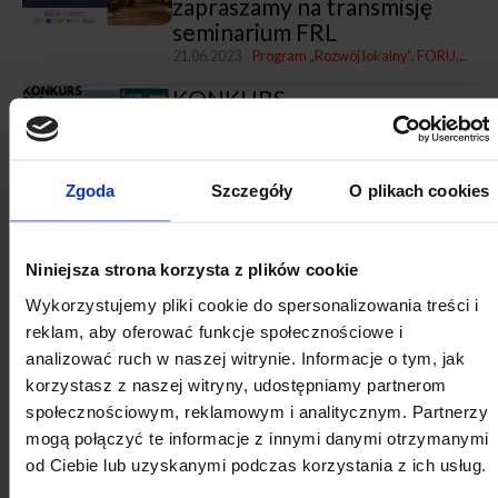
zapraszamy na transmisję
seminarium FRL
21.06.2023
Program „Rozwój lokalny"
FORUM ROZWOJU LOKALNEGO
KONKURS
„SAMORZĄDOWY LIDER
ZARZĄDZANIA 2023”
19.06.2023
Gospodarka komunalna
Projekty z miastami i dla miast
Zgoda
Szczegóły
O plikach cookies
Doświadczenia i wyzwania na
czas niepewności -
zapraszamy na seminarium
Niniejsza strona korzysta z plików cookie
FRL
Wykorzystujemy pliki cookie do spersonalizowania treści i
13.06.2023
Projekty z miastami i dla miast
Program „Rozwój lokalny"
reklam, aby oferować funkcje społecznościowe i
Sieć Miasto Przedsiębiorcze
analizować ruch w naszej witrynie. Informacje o tym, jak
o rozwoju biznesu opartego
korzystasz z naszej witryny, udostępniamy partnerom
na współpracy z samorządem
społecznościowym, reklamowym i analitycznym. Partnerzy
12.06.2023
Projekty z miastami i dla miast
Program „Rozwój lokalny"
mogą połączyć te informacje z innymi danymi otrzymanymi
od Ciebie lub uzyskanymi podczas korzystania z ich usług.
Czwarte spotkanie sieci