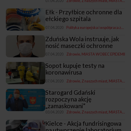
07.04.2020
Zdrowie
Z naszych miast
MIASTA WOBEC EPIDEMII
Ełk - Przyłbice ochronne dla
ełckiego szpitala
07.04.2020
Polityka europejska i współpraca zagraniczna
Zduńska Wola instruuje, jak
nosić maseczki ochronne
07.04.2020
Zdrowie
MIASTA WOBEC EPIDEMII
Sopot kupuje testy na
koronawirusa
07.04.2020
Zdrowie
Z naszych miast
MIASTA WOBEC EPIDEMII
Starogard Gdański
rozpoczyna akcję
„zamaskowani”
03.04.2020
Zdrowie
Z naszych miast
MIASTA WOBEC EPIDEMII
Kielce - Akcja fundrisingowa
na utworzenie laboratorium