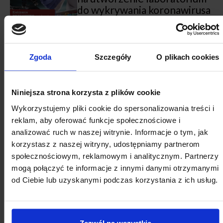
do wykrywania koronawirusa
02.04.2020
Zdrowie
MIASTA WOBEC EPIDEMII
Sokołów Podlaski wspiera
szpital
Zgoda
Szczegóły
O plikach cookies
01.04.2020
Zdrowie
FINANSE
MIASTA WOBEC EPIDEMII
Starogard Gdański - Miasto
Niniejsza strona korzysta z plików cookie
kupi dwa respiratory
Wykorzystujemy pliki cookie do spersonalizowania treści i
01.04.2020
Zdrowie
Z naszych miast
MIASTA WOBEC EPIDEMII
reklam, aby oferować funkcje społecznościowe i
Poznań wspiera szpitale
analizować ruch w naszej witrynie. Informacje o tym, jak
korzystasz z naszej witryny, udostępniamy partnerom
społecznościowym, reklamowym i analitycznym. Partnerzy
31.03.2020
Zdrowie
FINANSE
MIASTA WOBEC EPIDEMII
mogą połączyć te informacje z innymi danymi otrzymanymi
Mława - Miasto dba o
od Ciebie lub uzyskanymi podczas korzystania z ich usług.
mieszkańców
30.03.2020
Bezpieczeństwo i porządek publiczny
Zd
Olsztyn - Sprzęt ochronny
Zezwól na wszystkie