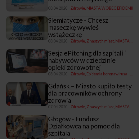
08.04.2020
Zdrowie
MIASTA WOBEC EPIDEMII
Siemiatycze - Chcesz
maseczkę wywieś
wstążeczkę
08.04.2020
Zdrowie
Z naszych miast
MIASTA WOBEC EPIDEMII
Sesja ePitching dla szpitali i
nabywców w dziedzinie
opieki zdrowotnej
08.04.2020
Zdrowie
Epidemia koronawirusa - ogłoszenia
Gdańsk – Miasto kupiło testy
dla pracowników ochrony
zdrowia
07.04.2020
Zdrowie
Z naszych miast
MIASTA WOBEC EPIDEMII
Głogów - Fundusz
Działkowca na pomoc dla
szpitala