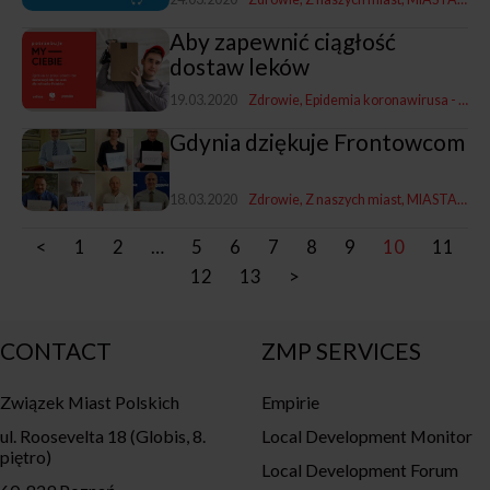
Aby zapewnić ciągłość
dostaw leków
19.03.2020
Zdrowie
Epidemia koronawirusa - ogłoszenia
Gdynia dziękuje Frontowcom
18.03.2020
Zdrowie
Z naszych miast
MIASTA WOBEC EPIDEMII
<
1
2
…
5
6
7
8
9
10
11
12
13
>
CONTACT
ZMP SERVICES
Związek Miast Polskich
Empirie
ul. Roosevelta 18 (Globis, 8.
Local Development Monitor
piętro)
Local Development Forum