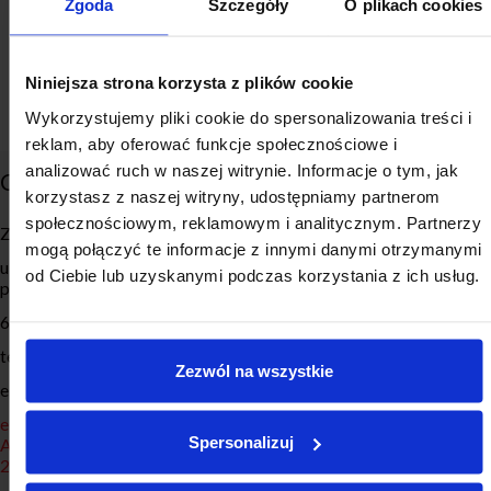
zgodę na posługiwanie się danymi osobowymi w celu
Zgoda
Szczegóły
O plikach cookies
wysyłania newslettera. Podanie danych jest
dobrowolne, ale konieczne do jego wysyłania.
Więcej informacji o ochronie danych osobowych
Niniejsza strona korzysta z plików cookie
Wykorzystujemy pliki cookie do spersonalizowania treści i
reklam, aby oferować funkcje społecznościowe i
analizować ruch w naszej witrynie. Informacje o tym, jak
CONTACT
ZMP SERVICES
korzystasz z naszej witryny, udostępniamy partnerom
społecznościowym, reklamowym i analitycznym. Partnerzy
Związek Miast Polskich
Empirie
mogą połączyć te informacje z innymi danymi otrzymanymi
ul. Roosevelta 18 (Globis, 8.
Local Development Monitor
od Ciebie lub uzyskanymi podczas korzystania z ich usług.
piętro)
Local Development Forum
60-829 Poznań
Education
tel. 61 633 50 50
Transformacja Energetyczna
Zezwól na wszystkie
e-mail: biuro@zmp.poznan.pl
Cities Archive
e-doręczenia:
Spersonalizuj
AE:PL-77885-98583-DBUIG-
20