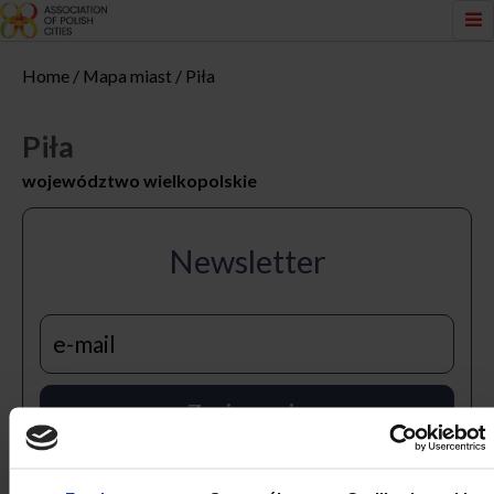
Home
Mapa miast
Piła
Piła
województwo wielkopolskie
Newsletter
Zapisz mnie
Zapisując się do naszego newslettera wyraża Pani/Pan