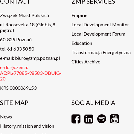
CONTACT
ZMP SERVICES
Związek Miast Polskich
Empirie
ul. Roosevelta 18 (Globis, 8.
Local Development Monitor
piętro)
Local Development Forum
60-829 Poznań
Education
tel. 61 633 50 50
Transformacja Energetyczna
e-mail: biuro@zmp.poznan.pl
Cities Archive
e-doręczenia:
AE:PL-77885-98583-DBUIG-
20
KRS 0000069153
SITE MAP
SOCIAL MEDIA
News
History, mission and vision