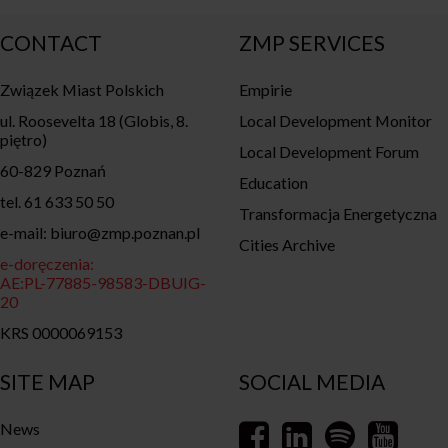
CONTACT
ZMP SERVICES
Związek Miast Polskich
Empirie
ul. Roosevelta 18 (Globis, 8.
Local Development Monitor
piętro)
Local Development Forum
60-829 Poznań
Education
tel. 61 633 50 50
Transformacja Energetyczna
e-mail: biuro@zmp.poznan.pl
Cities Archive
e-doręczenia:
AE:PL-77885-98583-DBUIG-
20
KRS 0000069153
SITE MAP
SOCIAL MEDIA
News