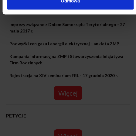
Odmowa
Gminy obwarzankowe – co dalej?
Imprezy związane z Dniem Samorządu Terytorialnego - 27
maja 2017 r.
Podwyżki cen gazu i energii elektrycznej - ankieta ZMP
Kampania informacyjna ZMP i Stowarzyszenia Inicjatywa
Firm Rodzinnych
Rejestracja na XIV seminarium FRL - 17 grudnia 2020 r.
Więcej
PETYCJE