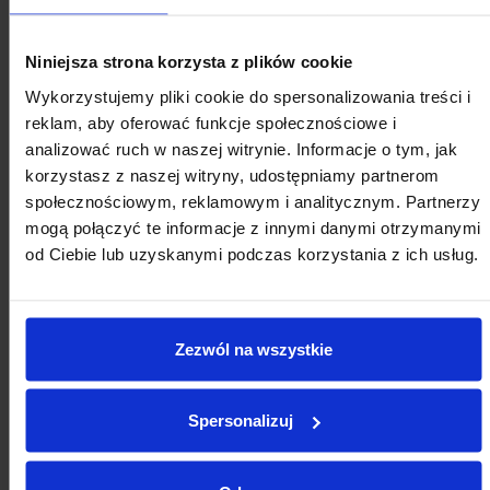
zmianie ustawy o
26.06.2026 do
drogach publicznych
03.07.2026 |
oraz ustawy o
kategoria:
Niniejsza strona korzysta z plików cookie
finansowaniu
projekt ustawy
Wykorzystujemy pliki cookie do spersonalizowania treści i
infrastruktury
lub
reklam, aby oferować funkcje społecznościowe i
transportu lądowego
rozporządzenia
(PiS)
analizować ruch w naszej witrynie. Informacje o tym, jak
korzystasz z naszej witryny, udostępniamy partnerom
Projekt ustawy o
opiniowanie od
Pobierz
społecznościowym, reklamowym i analitycznym. Partnerzy
zmianie ustawy o lasach
26.06.2026 do
mogą połączyć te informacje z innymi danymi otrzymanymi
oraz ustawy – Kodeks
03.07.2026 |
od Ciebie lub uzyskanymi podczas korzystania z ich usług.
wykroczeń (Polska
kategoria:
2050).
projekt ustawy
lub
rozporządzenia
Zezwól na wszystkie
Więcej
Spersonalizuj
ANKIETY I ZGŁOSZENIA