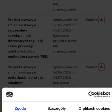
lub
rozporządzenia
Projekt ustawy o
opiniowanie od
Pobierz
zmianie ustawy o
26.06.2026 do
szczególnych
03.07.2026 |
rozwiązaniach
kategoria:
dotyczących regulacji
projekt ustawy
stanu prawnego
lub
niektórych dróg
rozporządzenia
ogólnodostępnych (PiS).
Projekt ustawy o
opiniowanie od
Pobierz
zmianie ustawy o
26.06.2026 do
podatkach i opłatach
03.07.2026 |
lokalnych
kategoria:
(autopoprawka –
projekt ustawy
Lewica).
lub
rozporządzenia
Zgoda
Szczegóły
O plikach cookies
Projekt ustawy o
opiniowanie od
Pobierz