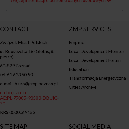
Więcej informacji o ochronie danych osobowych
CONTACT
ZMP SERVICES
Związek Miast Polskich
Empirie
ul. Roosevelta 18 (Globis, 8.
Local Development Monitor
piętro)
Local Development Forum
60-829 Poznań
Education
tel. 61 633 50 50
Transformacja Energetyczna
e-mail: biuro@zmp.poznan.pl
Cities Archive
e-doręczenia:
AE:PL-77885-98583-DBUIG-
20
KRS 0000069153
SITE MAP
SOCIAL MEDIA