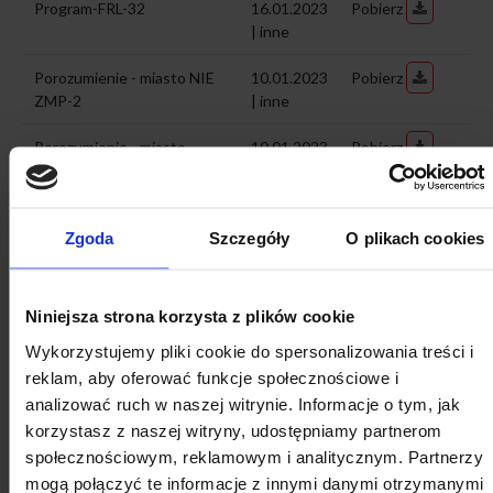
Program-FRL-32
16.01.2023
Pobierz
| inne
Porozumienie - miasto NIE
10.01.2023
Pobierz
ZMP-2
| inne
Porozumienie - miasto
10.01.2023
Pobierz
WÓJT-2
| inne
Zaproszenie - MNP NIE
10.01.2023
Pobierz
Zgoda
Szczegóły
O plikach cookies
ZMP-2
| inne
Porozumienie - MNP NIE
10.01.2023
Pobierz
ZMP-2
| inne
Niniejsza strona korzysta z plików cookie
Wykorzystujemy pliki cookie do spersonalizowania treści i
Zaproszenie - WÓJT-2
10.01.2023
Pobierz
reklam, aby oferować funkcje społecznościowe i
| inne
analizować ruch w naszej witrynie. Informacje o tym, jak
Zaproszenie - miasto MNP
10.01.2023
Pobierz
korzystasz z naszej witryny, udostępniamy partnerom
ZMP-2
| inne
społecznościowym, reklamowym i analitycznym. Partnerzy
mogą połączyć te informacje z innymi danymi otrzymanymi