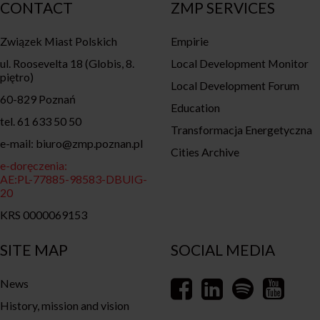
CONTACT
ZMP SERVICES
Związek Miast Polskich
Empirie
ul. Roosevelta 18 (Globis, 8.
Local Development Monitor
piętro)
Local Development Forum
60-829 Poznań
Education
tel. 61 633 50 50
Transformacja Energetyczna
e-mail: biuro@zmp.poznan.pl
Cities Archive
e-doręczenia:
AE:PL-77885-98583-DBUIG-
20
KRS 0000069153
SITE MAP
SOCIAL MEDIA
News
History, mission and vision