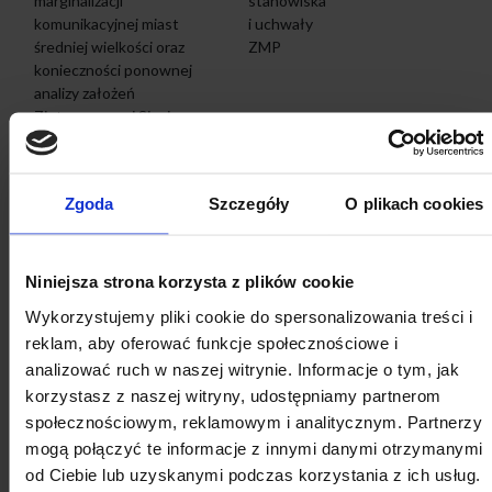
marginalizacji
stanowiska
komunikacyjnej miast
i uchwały
średniej wielkości oraz
ZMP
konieczności ponownej
analizy założeń
Zintegrowanej Sieci
Kolejowej
„Pakiet 2.0” -
28.05.2026
Pobierz
Zgoda
Szczegóły
O plikach cookies
Decentralizacja Państwa i
|
przywracanie kompetencji
propozycje
jednostek samorządu
legislacyjne
terytorialnego - propozycje
Niniejsza strona korzysta z plików cookie
strony samorządowej
Wykorzystujemy pliki cookie do spersonalizowania treści i
Komisji Wspólnej Rządu i
reklam, aby oferować funkcje społecznościowe i
Samorządu Terytorialnego
analizować ruch w naszej witrynie. Informacje o tym, jak
Stanowisko Zarządu
18.05.2026
Pobierz
korzystasz z naszej witryny, udostępniamy partnerom
Związku Miast Polskich w
|
społecznościowym, reklamowym i analitycznym. Partnerzy
sprawie reformy systemu
stanowiska
mogą połączyć te informacje z innymi danymi otrzymanymi
oświadczeń majątkowych
i uchwały
od Ciebie lub uzyskanymi podczas korzystania z ich usług.
osób pełniących funkcje
ZMP