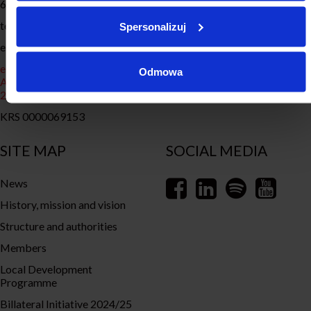
60-829 Poznań
Education
tel. 61 633 50 50
Spersonalizuj
Transformacja Energetyczna
e-mail: biuro@zmp.poznan.pl
Cities Archive
e-doręczenia:
Odmowa
AE:PL-77885-98583-DBUIG-
20
KRS 0000069153
SITE MAP
SOCIAL MEDIA
News
History, mission and vision
Structure and authorities
Members
Local Development
Programme
Billateral Initiative 2024/25