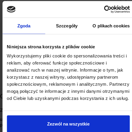
Zapisz mnie
Zgoda
Szczegóły
O plikach cookies
Zapisując się do naszego newslettera wyraża Pani/Pan
Niniejsza strona korzysta z plików cookie
zgodę na posługiwanie się danymi osobowymi w celu
wysyłania newslettera. Podanie danych jest
Wykorzystujemy pliki cookie do spersonalizowania treści i
dobrowolne, ale konieczne do jego wysyłania.
reklam, aby oferować funkcje społecznościowe i
Więcej informacji o ochronie danych osobowych
analizować ruch w naszej witrynie. Informacje o tym, jak
korzystasz z naszej witryny, udostępniamy partnerom
społecznościowym, reklamowym i analitycznym. Partnerzy
mogą połączyć te informacje z innymi danymi otrzymanymi
CONTACT
ZMP SERVICES
od Ciebie lub uzyskanymi podczas korzystania z ich usług.
Związek Miast Polskich
Empirie
ul. Roosevelta 18 (Globis, 8.
Local Development Monitor
Zezwól na wszystkie
piętro)
Local Development Forum