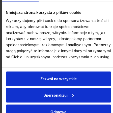
członkami Związku. Odbiorcami komunikatów staną się
również mieszkańcy polskich miast. W przedsięwzięcie
Niniejsza strona korzysta z plików cookie
zaangażowało się 165 miast członkowskich ZMP, które
zadeklarowały współpracę i aktywny udział w dystrybucji
Wykorzystujemy pliki cookie do spersonalizowania treści i
informacji na szczeblu lokalnym.
reklam, aby oferować funkcje społecznościowe i
analizować ruch w naszej witrynie. Informacje o tym, jak
24.02.2020 15:17
informacje prasowe
korzystasz z naszej witryny, udostępniamy partnerom
społecznościowym, reklamowym i analitycznym. Partnerzy
Pobierz
Wysoka pozycja ZMP wśród
mogą połączyć te informacje z innymi danymi otrzymanymi
lobbystów
od Ciebie lub uzyskanymi podczas korzystania z ich usług.
Związek Miast Polskich zajmuje trzecie miejsce wśród
najskuteczniejszych lobbystów działających w Sejmie.
Serwis Jawny Lobbing pokazuje w swoich statystykach, kto
Zezwól na wszystkie
ma wpływ na tworzenie prawa w Polsce. Serwis tez został
zbudowany po to, aby każdy mógł sprawdzić, kto ma
wpływ na tworzenie prawa w Polsce. Dane pochodzą z
Spersonalizuj
takich źródeł m.in. jak: publikowany przez MSWiA rejestr
podmiotów prowadzących zawodową działalność
lobbingową, wykaz prac legislacyjnych w Sejmie,
Odmowa