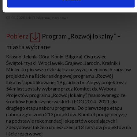
stenogramy posiedzeń komisji sejmowych czy Rządowe
Centrum Legislacji.
02.01.2020 14:13
informacje prasowe
Pobierz
Program „Rozwój lokalny” –
miasta wybrane
Krosno, Jelenia Góra, Konin, Biłgoraj, Ostrowiec
Świętokrzyski, Włocławek, Grajewo, Jarocin, Kraśnik i
Mielec to pierwsza dziesiątka najwyżej ocenionych zarysów
projektów na liście rankingowej programu „Rozwój
lokalny”, opublikowanej 19 grudnia br. Zarysy projektów z
54 miast zostały wybrane przez Komitet ds. Wyboru
Projektów programu „Rozwój lokalny”, finansowanego ze
środków Funduszy norweskich i EOG 2014–2021, do
drugiego etapu naboru programu. Do pierwszego etapu
naboru zgłoszono 213 projektów. Komitet podjął decyzję
na podstawie rekomendacji ekspertów oceniających i
zdecydował także o umieszczeniu 13 zarysów projektów na
liście rezerwowej.