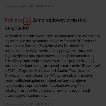
19.12.2019 15:00
informacje prasowe
Pobierz
Samorządowcy z miast w
Senacie RP
W wyniku ostatnich wyborów parlamentarnych wzmocniło
się znacząco lobby samorządowe w Senacie RP. Podczas
posiedzenia Zarządu Związku Miast Polskich 18
października w Warszawie zostały przyjęte priorytety
legislacyjne na początek nowej kadencji parlamentarnej.
Niektóre propozycje omówili w trakcie poprzedzającej
posiedzenie konferencji prasowej senatorowie RP związani
z ZMP – Zygmunt Frankiewicz i Wadim Tyszkiewicz.
Dotyczą one m.in. finansów JST, wprowadzenie ustawy
metropolitalnej/aglomeracyjnej, zmiany ustrojowe
zwiększające uprawnienia mieszkańców wspólnot
lokalnych oraz zwiększające uprawnienia organizacji
zrzeszających samorządy.
18.10.2019 15:41
informacje prasowe