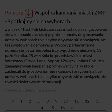
Pobierz
Wspólna kampania miast i ZMP
- Spotkajmy się na wyborach
Związek Miast Polskich zaprasza miasta do zaangażowania
się w kampanię zachęcającą mieszkańców do głosowania -
udział w wyborach to nie tylko obywatelski obowiązek, ale
też świętowanie demokracji. Wybory parlamentarne
odbędą się już za niespełna trzy tygodnie, w niedzielę, 13
października. 25 września br. przedstawiciele miast -
Warszawy, Gliwic, Łodzi, Sopotu i Związku Miast Polskich
zainaugurowali kampanię profrekwencyjną, w której
zachęcali do głosowania mieszkańców i przypominali, że
udział w wyborach to nie tylko obywatelski obowiązek, ale
również świętowanie demokracji.
30.09.2019 14:29
informacje prasowe
<
1
2
…
8
9
10
11
12
13
14
15
16
>