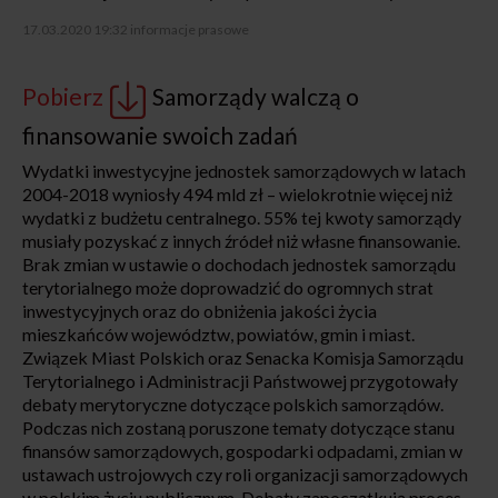
17.03.2020 19:32
informacje prasowe
Pobierz
Samorządy walczą o
finansowanie swoich zadań
Wydatki inwestycyjne jednostek samorządowych w latach
2004-2018 wyniosły 494 mld zł – wielokrotnie więcej niż
wydatki z budżetu centralnego. 55% tej kwoty samorządy
musiały pozyskać z innych źródeł niż własne finansowanie.
Brak zmian w ustawie o dochodach jednostek samorządu
terytorialnego może doprowadzić do ogromnych strat
inwestycyjnych oraz do obniżenia jakości życia
mieszkańców województw, powiatów, gmin i miast.
Związek Miast Polskich oraz Senacka Komisja Samorządu
Terytorialnego i Administracji Państwowej przygotowały
debaty merytoryczne dotyczące polskich samorządów.
Podczas nich zostaną poruszone tematy dotyczące stanu
finansów samorządowych, gospodarki odpadami, zmian w
ustawach ustrojowych czy roli organizacji samorządowych
w polskim życiu publicznym. Debaty zapoczątkują proces