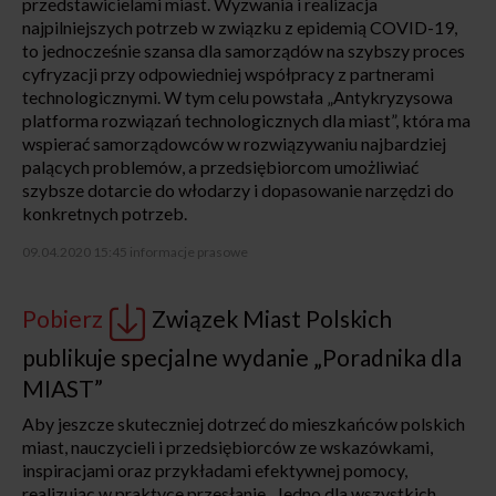
przedstawicielami miast. Wyzwania i realizacja
najpilniejszych potrzeb w związku z epidemią COVID-19,
to jednocześnie szansa dla samorządów na szybszy proces
cyfryzacji przy odpowiedniej współpracy z partnerami
technologicznymi. W tym celu powstała „Antykryzysowa
platforma rozwiązań technologicznych dla miast”, która ma
wspierać samorządowców w rozwiązywaniu najbardziej
palących problemów, a przedsiębiorcom umożliwiać
szybsze dotarcie do włodarzy i dopasowanie narzędzi do
konkretnych potrzeb.
09.04.2020 15:45
informacje prasowe
Pobierz
Związek Miast Polskich
publikuje specjalne wydanie „Poradnika dla
MIAST”
Aby jeszcze skuteczniej dotrzeć do mieszkańców polskich
miast, nauczycieli i przedsiębiorców ze wskazówkami,
inspiracjami oraz przykładami efektywnej pomocy,
realizując w praktyce przesłanie „Jedno dla wszystkich,