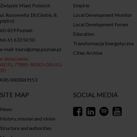
Związek Miast Polskich
Empirie
ul. Roosevelta 18 (Globis, 8.
Local Development Monitor
piętro)
Local Development Forum
60-829 Poznań
Education
tel. 61 633 50 50
Transformacja Energetyczna
e-mail: biuro@zmp.poznan.pl
Cities Archive
e-doręczenia:
AE:PL-77885-98583-DBUIG-
20
KRS 0000069153
SITE MAP
SOCIAL MEDIA
News
History, mission and vision
Structure and authorities