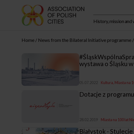
History, mission and 
Home
News from the Bilateral Initiative programme
#ŚląskWspólnaSpra
wystawa o Śląsku w 
05.07.2022
Kultura
Miasta na 1
Dotacje z programu
28.02.2019
Miasta na 100 lat Ni
Białystok - Stulecie