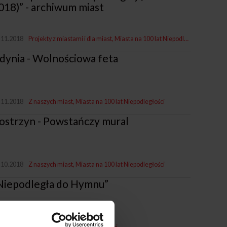
018)” - archiwum miast
.11.2018
Projekty z miastami i dla miast
Miasta na 100 lat Niepodległości
dynia - Wolnościowa feta
.11.2018
Z naszych miast
Miasta na 100 lat Niepodległości
ostrzyn - Powstańczy mural
.10.2018
Z naszych miast
Miasta na 100 lat Niepodległości
„Niepodległa do Hymnu”