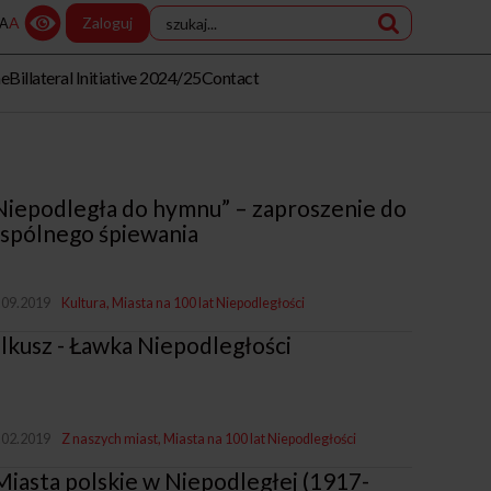
A
Zaloguj
A
me
Billateral Initiative 2024/25
Contact
Niepodległa do hymnu” – zaproszenie do
spólnego śpiewania
.09.2019
Kultura
Miasta na 100 lat Niepodległości
lkusz - Ławka Niepodległości
.02.2019
Z naszych miast
Miasta na 100 lat Niepodległości
Miasta polskie w Niepodległej (1917-