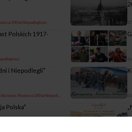
2
sta na 100 lat Niepodległości
27
iast Polskich 1917-
G
epodległości
06
i i Niepodlegli”
K
i dla miast
Miasta na 100 lat Niepodległości
03
ja Polska”
​