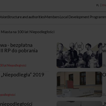
PL
EN
vision
Structure and authorities
Members
Local Development Program
Miasta na 100 lat Niepodległości
wa - bezpłatna
„
II RP do pobrania
w
00 lat Niepodległości
26
 „Niepodległa” 2019
O
epodległości
21
 niepodległości
„