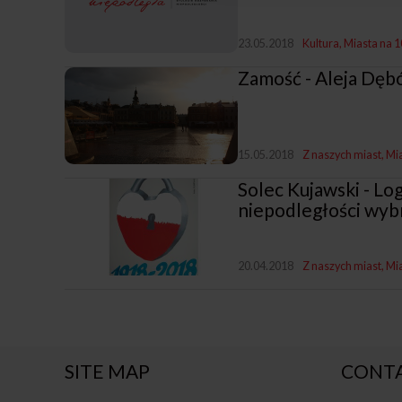
23.05.2018
Kultura
Miasta na 1
Zamość - Aleja Dęb
15.05.2018
Z naszych miast
Mia
Solec Kujawski - Log
niepodległości wyb
20.04.2018
Z naszych miast
Mia
SITE MAP
CONT