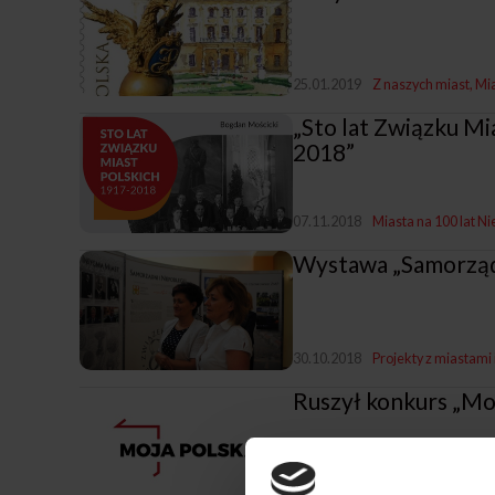
25.01.2019
Z naszych miast
Mia
​„Sto lat Związku M
2018”
07.11.2018
Miasta na 100 lat Ni
Wystawa „Samorządn
30.10.2018
Projekty z miastami 
Ruszył konkurs „Mo