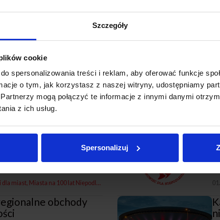
epodległości
27
drzew na 100-lecie
„
Szczegóły
n
 plików cookie
a
Miasta na 100 lat Niepodległości
11
do spersonalizowania treści i reklam, aby oferować funkcje sp
na 100 lecie
W
ormacje o tym, jak korzystasz z naszej witryny, udostępniamy p
n
Partnerzy mogą połączyć te informacje z innymi danymi otrzym
nia z ich usług.
sta na 100 lat Niepodległości
01
dbudowie
S
Spersonalizuj
Z
i dla miast
Miasta na 100 lat Niepodległości
01
 regionalne obchody
K
ości
n