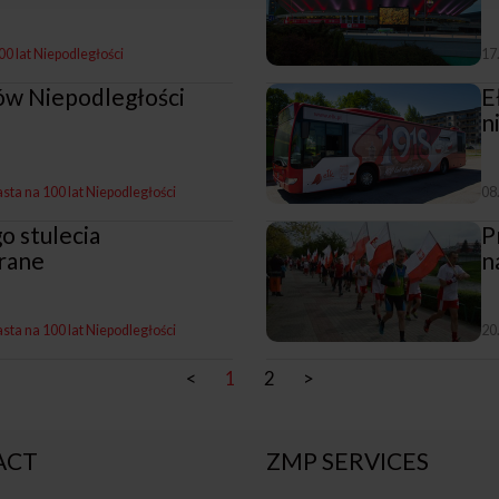
00 lat Niepodległości
17
ów Niepodległości
E
n
sta na 100 lat Niepodległości
08
o stulecia
P
rane
n
sta na 100 lat Niepodległości
20
<
1
2
>
ACT
ZMP SERVICES