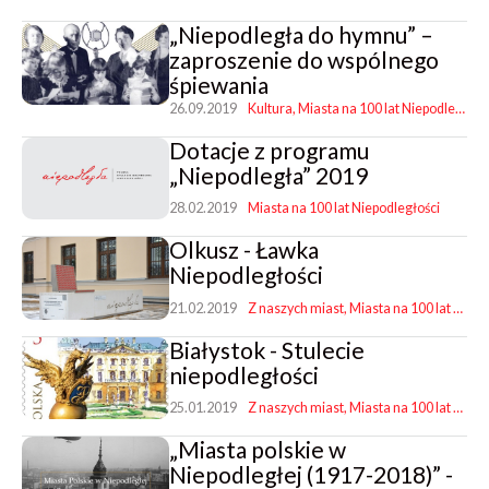
„Niepodległa do hymnu” –
zaproszenie do wspólnego
śpiewania
26.09.2019
Kultura
Miasta na 100 lat Niepodległości
Dotacje z programu
„Niepodległa” 2019
28.02.2019
Miasta na 100 lat Niepodległości
Olkusz - Ławka
Niepodległości
21.02.2019
Z naszych miast
Miasta na 100 lat Niepodległości
Białystok - Stulecie
niepodległości
25.01.2019
Z naszych miast
Miasta na 100 lat Niepodległości
„Miasta polskie w
Niepodległej (1917-2018)” -