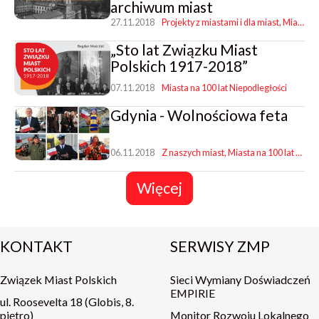
archiwum miast
27.11.2018
Projekty z miastami i dla miast
Miasta na 100 lat Niepodległości
​„Sto lat Związku Miast
Polskich 1917-2018”
07.11.2018
Miasta na 100 lat Niepodległości
Gdynia - Wolnościowa feta
06.11.2018
Z naszych miast
Miasta na 100 lat Niepodległości
Więcej
KONTAKT
SERWISY ZMP
Związek Miast Polskich
Sieci Wymiany Doświadczeń
EMPIRIE
ul. Roosevelta 18 (Globis, 8.
piętro)
Monitor Rozwoju Lokalnego