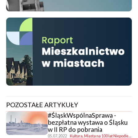
POZOSTAŁE ARTYKUŁY
#ŚląskWspólnaSprawa -
bezpłatna wystawa o Śląsku
w II RP do pobrania
05.07.2022
Kultura
Miasta na 100 lat Niepodległości