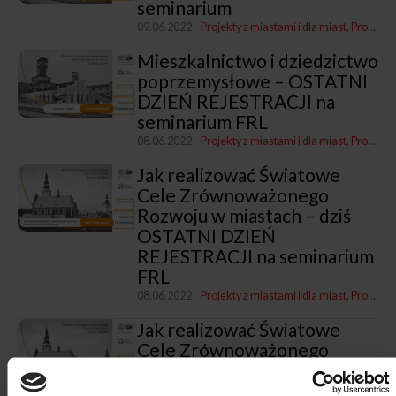
seminarium
09.06.2022
Projekty z miastami i dla miast
Program „Rozwój lokalny"
Mieszkalnictwo i dziedzictwo
poprzemysłowe – OSTATNI
DZIEŃ REJESTRACJI na
seminarium FRL
08.06.2022
Projekty z miastami i dla miast
Program „Rozwój lokalny"
Jak realizować Światowe
Cele Zrównoważonego
Rozwoju w miastach – dziś
OSTATNI DZIEŃ
REJESTRACJI na seminarium
FRL
08.06.2022
Projekty z miastami i dla miast
Program „Rozwój lokalny"
Jak realizować Światowe
Cele Zrównoważonego
Rozwoju w miastach –
zaproszenie na seminarium