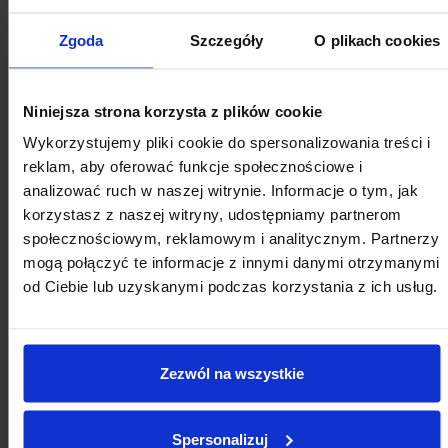
FRL
01.06.2022
Projekty z miastami i dla miast
Program „Rozwój lokalny"
Zgoda
Szczegóły
O plikach cookies
Nadchodzi godzina próby
Niniejsza strona korzysta z plików cookie
25.05.2022
Program „Rozwój lokalny"
FORUM ROZWOJU LOKALNEGO
Wykorzystujemy pliki cookie do spersonalizowania treści i
Finansowanie rozwoju miast
reklam, aby oferować funkcje społecznościowe i
w warunkach destabilizacji –
analizować ruch w naszej witrynie. Informacje o tym, jak
relacja i zapis wideo
korzystasz z naszej witryny, udostępniamy partnerom
seminarium FRL
społecznościowym, reklamowym i analitycznym. Partnerzy
25.05.2022
Projekty z miastami i dla miast
Program „Rozwój lokalny"
mogą połączyć te informacje z innymi danymi otrzymanymi
od Ciebie lub uzyskanymi podczas korzystania z ich usług.
Finansowanie rozwoju miast
w warunkach destabilizacji -
zapraszamy na transmisję
seminarium
Zezwól na wszystkie
24.05.2022
Projekty z miastami i dla miast
Program „Rozwój lokalny"
O finansach lokalnych w
Spersonalizuj