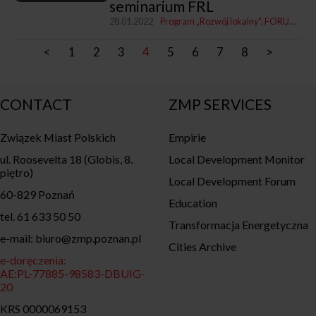
seminarium FRL
28.01.2022
Program „Rozwój lokalny"
FORUM ROZWOJU LOKALNEGO
<
1
2
3
4
5
6
7
8
>
CONTACT
ZMP SERVICES
Związek Miast Polskich
Empirie
ul. Roosevelta 18 (Globis, 8.
Local Development Monitor
piętro)
Local Development Forum
60-829 Poznań
Education
tel. 61 633 50 50
Transformacja Energetyczna
e-mail: biuro@zmp.poznan.pl
Cities Archive
e-doręczenia:
AE:PL-77885-98583-DBUIG-
20
KRS 0000069153