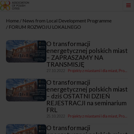
Home
News from Local Development Programme
FORUM ROZWOJU LOKALNEGO
O transformacji
energetycznej polskich miast
– ZAPRASZAMY NA
TRANSMISJĘ
27.10.2022
Projekty z miastami i dla miast
Program „Rozwój lokalny"
O transformacji
energetycznej polskich miast
– dziś OSTATNI DZIEŃ
REJESTRACJI na seminarium
FRL
25.10.2022
Projekty z miastami i dla miast
Program „Rozwój lokalny"
O transformacji