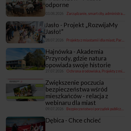
odporne
03.08.2026
Zarządzanie, smart city, administracja
P
Jasło - Projekt „RozwijaMy
Jasło!”
28.07.2026
Projekty z miastami i dla miast
Partycypacja społeczna
Hajnówka - Akademia
Przyrody, gdzie natura
opowiada swoje historie
27.07.2026
Ochrona środowiska
Projekty z miastami i dla miast
Zwiększenie poczucia
bezpieczeństwa wśród
mieszkańców - relacja z
webinaru dla miast
09.07.2026
Bezpieczeństwo i porządek publiczny
Pro
Dębica - Chce chcieć