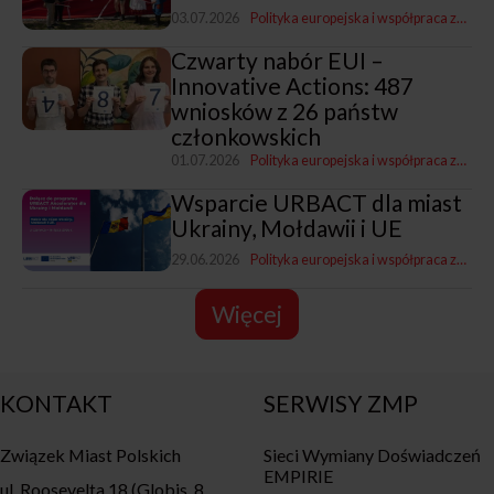
03.07.2026
Polityka europejska i współpraca zagraniczna
Czwarty nabór EUI –
Innovative Actions: 487
wniosków z 26 państw
członkowskich
01.07.2026
Polityka europejska i współpraca zagraniczna
Wsparcie URBACT dla miast
Ukrainy, Mołdawii i UE
29.06.2026
Polityka europejska i współpraca zagraniczna
Więcej
KONTAKT
SERWISY ZMP
Związek Miast Polskich
Sieci Wymiany Doświadczeń
EMPIRIE
ul. Roosevelta 18 (Globis, 8.