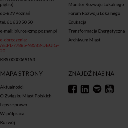
piętro)
Monitor Rozwoju Lokalnego
60-829 Poznań
Forum Rozwoju Lokalnego
tel. 61 633 50 50
Edukacja
e-mail: biuro@zmp.poznan.pl
Transformacja Energetyczna
e-doręczenia:
Archiwum Miast
AE:PL-77885-98583-DBUIG-
20
KRS 0000069153
MAPA STRONY
ZNAJDŹ NAS NA
Aktualności
O Związku Miast Polskich
Lepsze prawo
Współpraca
Rozwój