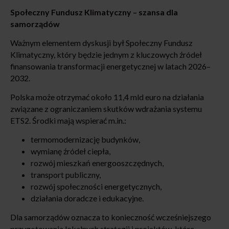
Społeczny Fundusz Klimatyczny – szansa dla
samorządów
Ważnym elementem dyskusji był Społeczny Fundusz
Klimatyczny, który będzie jednym z kluczowych źródeł
finansowania transformacji energetycznej w latach 2026–
2032.
Polska może otrzymać około 11,4 mld euro na działania
związane z ograniczaniem skutków wdrażania systemu
ETS2. Środki mają wspierać m.in.:
termomodernizację budynków,
wymianę źródeł ciepła,
rozwój mieszkań energooszczędnych,
transport publiczny,
rozwój społeczności energetycznych,
działania doradcze i edukacyjne.
Dla samorządów oznacza to konieczność wcześniejszego
przygotowania lokalnych strategii i projektów, które