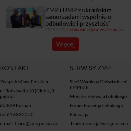
ZMP i UMP z ukraińskimi
samorządami wspólnie o
odbudowie i przyszłości
26.06.2026
Polityka europejska i współpraca zagraniczna
Więcej
KONTAKT
SERWISY ZMP
Związek Miast Polskich
Sieci Wymiany Doświadczeń
EMPIRIE
ul. Roosevelta 18 (Globis, 8.
piętro)
Monitor Rozwoju Lokalnego
60-829 Poznań
Forum Rozwoju Lokalnego
tel. 61 633 50 50
Edukacja
e-mail: biuro@zmp.poznan.pl
Transformacja Energetyczna