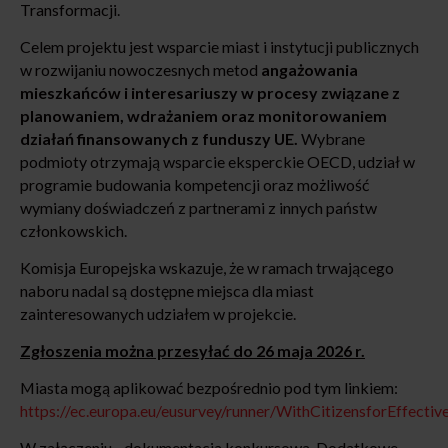
Transformacji.
Celem projektu jest wsparcie miast i instytucji publicznych
w rozwijaniu nowoczesnych metod
angażowania
mieszkańców i interesariuszy w procesy związane z
planowaniem, wdrażaniem oraz monitorowaniem
działań finansowanych z funduszy UE.
Wybrane
podmioty otrzymają wsparcie eksperckie OECD, udział w
programie budowania kompetencji oraz możliwość
wymiany doświadczeń z partnerami z innych państw
członkowskich.
Komisja Europejska wskazuje, że w ramach trwającego
naboru nadal są dostępne miejsca dla miast
zainteresowanych udziałem w projekcie.
Zgłoszenia można przesyłać do 26 maja 2026 r.
Miasta mogą aplikować bezpośrednio pod tym linkiem:
https://ec.europa.eu/eusurvey/runner/WithCitizensforEffecti
W załączeniu - dokumentacja konkursowa. Dodatkowe