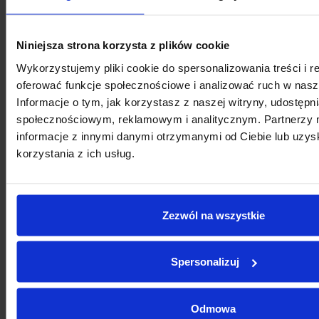
Niniejsza strona korzysta z plików cookie
Wykorzystujemy pliki cookie do spersonalizowania treści i r
POZOSTAŁE ARTYKUŁY
oferować funkcje społecznościowe i analizować ruch w nasze
Informacje o tym, jak korzystasz z naszej witryny, udostęp
Ukraińska gmina Kotelva
społecznościowym, reklamowym i analitycznym. Partnerzy 
poszukuje partnera w Polsce
informacje z innymi danymi otrzymanymi od Ciebie lub uzy
07.08.2026
Polityka europejska i współpraca zagraniczna
korzystania z ich usług.
Program staży dla
samorządowców i
samorządowczyń z Ukrainy -
Zezwól na wszystkie
poszukujemy jeszcze 6
polskich samorządów-
gospodarzy
Spersonalizuj
23.07.2026
Polityka europejska i współpraca zagraniczna
Le Mans - nowe miasto
Odmowa
partnerskie Przemyśla