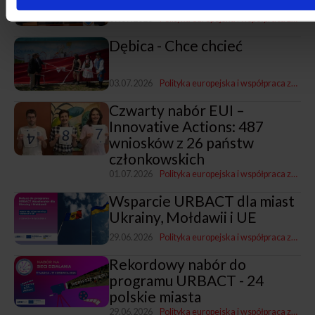
07.07.2026
Polityka europejska i współpraca zagraniczna
Dębica - Chce chcieć
03.07.2026
Polityka europejska i współpraca zagraniczna
Czwarty nabór EUI –
Innovative Actions: 487
wniosków z 26 państw
członkowskich
01.07.2026
Polityka europejska i współpraca zagraniczna
Wsparcie URBACT dla miast
Ukrainy, Mołdawii i UE
29.06.2026
Polityka europejska i współpraca zagraniczna
Rekordowy nabór do
programu URBACT - 24
polskie miasta
29.06.2026
Polityka europejska i współpraca zagraniczna