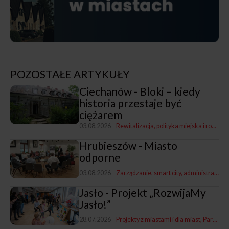
POZOSTAŁE ARTYKUŁY
Ciechanów - Bloki – kiedy
historia przestaje być
ciężarem
03.08.2026
Rewitalizacja, polityka miejska i rozwój
Hrubieszów - Miasto
odporne
03.08.2026
Zarządzanie, smart city, administracja
P
Jasło - Projekt „RozwijaMy
Jasło!”
28.07.2026
Projekty z miastami i dla miast
Partycypacja społeczna