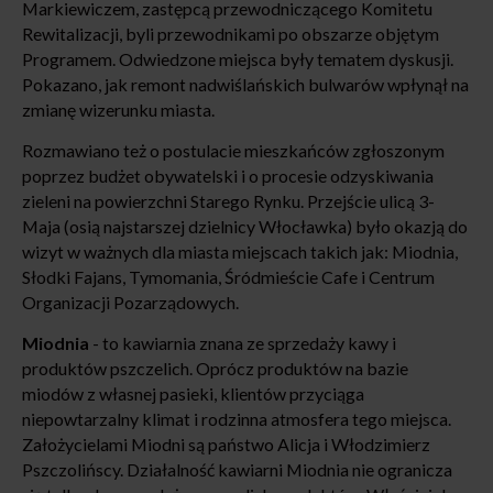
Markiewiczem, zastępcą przewodniczącego Komitetu
Rewitalizacji, byli przewodnikami po obszarze objętym
Programem. Odwiedzone miejsca były tematem dyskusji.
Pokazano, jak remont nadwiślańskich bulwarów wpłynął na
zmianę wizerunku miasta.
Rozmawiano też o postulacie mieszkańców zgłoszonym
poprzez budżet obywatelski i o procesie odzyskiwania
zieleni na powierzchni Starego Rynku. Przejście ulicą 3-
Maja (osią najstarszej dzielnicy Włocławka) było okazją do
wizyt w ważnych dla miasta miejscach takich jak: Miodnia,
Słodki Fajans, Tymomania, Śródmieście Cafe i Centrum
Organizacji Pozarządowych.
Miodnia
- to kawiarnia znana ze sprzedaży kawy i
produktów pszczelich. Oprócz produktów na bazie
miodów z własnej pasieki, klientów przyciąga
niepowtarzalny klimat i rodzinna atmosfera tego miejsca.
Założycielami Miodni są państwo Alicja i Włodzimierz
Pszczolińscy. Działalność kawiarni Miodnia nie ogranicza