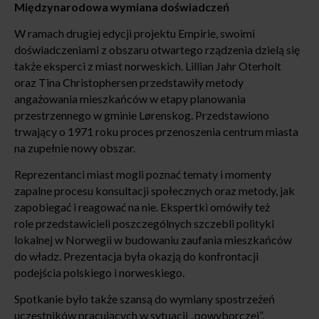
Międzynarodowa wymiana doświadczeń
W ramach drugiej edycji projektu Empirie, swoimi
doświadczeniami z obszaru otwartego rządzenia dzielą się
także eksperci z miast norweskich. Lillian Jahr Oterholt
oraz Tina Christophersen przedstawiły metody
angażowania mieszkańców w etapy planowania
przestrzennego w gminie Lørenskog. Przedstawiono
trwający o 1971 roku proces przenoszenia centrum miasta
na zupełnie nowy obszar.
Reprezentanci miast mogli poznać tematy i momenty
zapalne procesu konsultacji społecznych oraz metody, jak
zapobiegać i reagować na nie. Ekspertki omówiły też
role przedstawicieli poszczególnych szczebli polityki
lokalnej w Norwegii w budowaniu zaufania mieszkańców
do władz. Prezentacja była okazją do konfrontacji
podejścia polskiego i norweskiego.
Spotkanie było także szansą do wymiany spostrzeżeń
uczestników pracujących w sytuacji „powyborczej”.