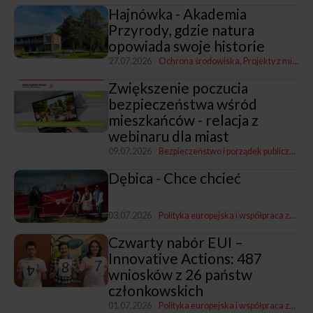
Hajnówka - Akademia
Przyrody, gdzie natura
opowiada swoje historie
27.07.2026
Ochrona środowiska
Projekty z miastami i dla miast
Zwiększenie poczucia
bezpieczeństwa wśród
mieszkańców - relacja z
webinaru dla miast
09.07.2026
Bezpieczeństwo i porządek publiczny
Pro
Dębica - Chce chcieć
03.07.2026
Polityka europejska i współpraca zagraniczna
Czwarty nabór EUI –
Innovative Actions: 487
wniosków z 26 państw
członkowskich
01.07.2026
Polityka europejska i współpraca zagraniczna