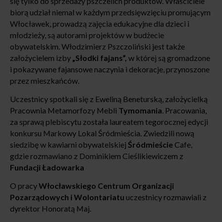
się tylko do sprzedaży pszczelich produktów. Właściciele
biorą udział niemal w każdym przedsięwzięciu promującym
Włocławek, prowadzą zajęcia edukacyjne dla dzieci i
młodzieży, są autorami projektów w budżecie
obywatelskim. Włodzimierz Pszczoliński jest także
założycielem izby
„Słodki fajans”,
w której są gromadzone
i pokazywane fajansowe naczynia i dekoracje, przynoszone
przez mieszkańców.
Uczestnicy spotkali się z Eweliną Beneturską, założycielką
Pracownia Metamorfozy Mebli
Tymomania
. Pracowania,
za sprawą plebiscytu została laureatem tegorocznej edycji
konkursu Markowy Lokal Śródmieścia. Zwiedzili nową
siedzibę w kawiarni obywatelskiej
Śródmieście
Cafe,
gdzie rozmawiano z Dominikiem Cieślikiewiczem z
Fundacji Ładowarka
O pracy
Włocławskiego Centrum Organizacji
Pozarządowych i Wolontariatu
uczestnicy rozmawiali z
dyrektor Honoratą Maj.