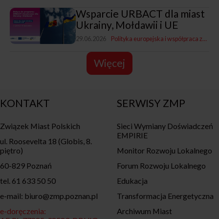
Wsparcie URBACT dla miast
Ukrainy, Mołdawii i UE
29.06.2026
Polityka europejska i współpraca zagraniczna
Więcej
KONTAKT
SERWISY ZMP
Związek Miast Polskich
Sieci Wymiany Doświadczeń
EMPIRIE
ul. Roosevelta 18 (Globis, 8.
piętro)
Monitor Rozwoju Lokalnego
60-829 Poznań
Forum Rozwoju Lokalnego
tel. 61 633 50 50
Edukacja
e-mail: biuro@zmp.poznan.pl
Transformacja Energetyczna
e-doręczenia:
Archiwum Miast