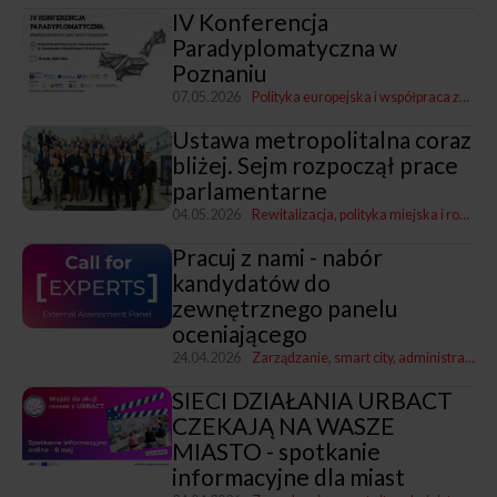
IV Konferencja
Paradyplomatyczna w
Poznaniu
07.05.2026
Polityka europejska i współpraca zagraniczna
Ustawa metropolitalna coraz
bliżej. Sejm rozpoczął prace
parlamentarne
04.05.2026
Rewitalizacja, polityka miejska i rozwój
Pracuj z nami - nabór
kandydatów do
zewnętrznego panelu
oceniającego
24.04.2026
Zarządzanie, smart city, administracja
P
SIECI DZIAŁANIA URBACT
CZEKAJĄ NA WASZE
MIASTO - spotkanie
informacyjne dla miast