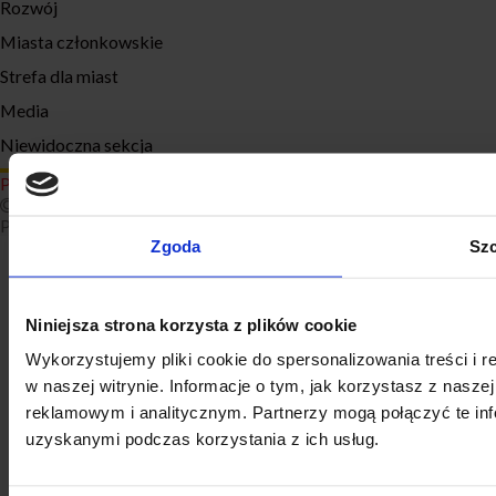
Rozwój
Miasta członkowskie
Strefa dla miast
Media
Niewidoczna sekcja
Polityka prywatności
2026 Związek Miast Polskich Wszelkie prawa zastrzeżone
Projekt i realizacja:
onlineidea.com
Zgoda
Szc
Niniejsza strona korzysta z plików cookie
Wykorzystujemy pliki cookie do spersonalizowania treści i 
w naszej witrynie. Informacje o tym, jak korzystasz z nasz
reklamowym i analitycznym. Partnerzy mogą połączyć te inf
uzyskanymi podczas korzystania z ich usług.