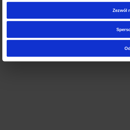
Zezwól 
Sperso
O