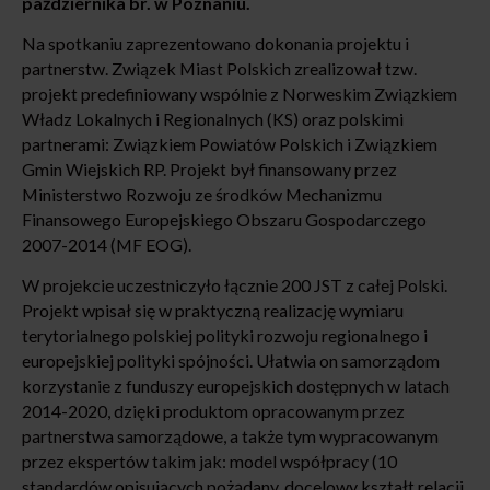
października br. w Poznaniu.
Na spotkaniu zaprezentowano dokonania projektu i
partnerstw. Związek Miast Polskich zrealizował tzw.
projekt predefiniowany wspólnie z Norweskim Związkiem
Władz Lokalnych i Regionalnych (KS) oraz polskimi
partnerami: Związkiem Powiatów Polskich i Związkiem
Gmin Wiejskich RP. Projekt był finansowany przez
Ministerstwo Rozwoju ze środków Mechanizmu
Finansowego Europejskiego Obszaru Gospodarczego
2007-2014 (MF EOG).
W projekcie uczestniczyło łącznie 200 JST z całej Polski.
Projekt wpisał się w praktyczną realizację wymiaru
terytorialnego polskiej polityki rozwoju regionalnego i
europejskiej polityki spójności. Ułatwia on samorządom
korzystanie z funduszy europejskich dostępnych w latach
2014-2020, dzięki produktom opracowanym przez
partnerstwa samorządowe, a także tym wypracowanym
przez ekspertów takim jak: model współpracy (10
standardów opisujących pożądany, docelowy kształt relacji