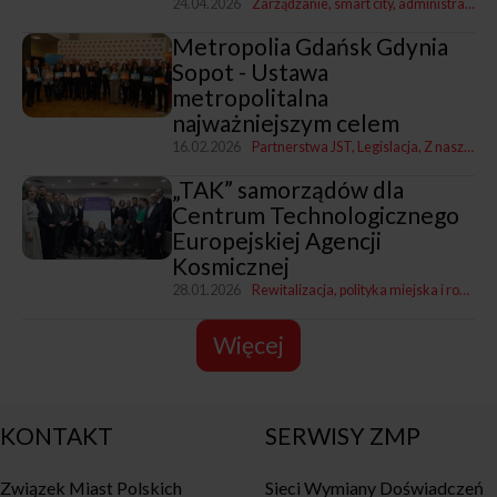
24.04.2026
Zarządzanie, smart city, administracja
P
Metropolia Gdańsk Gdynia
Sopot - Ustawa
metropolitalna
najważniejszym celem
16.02.2026
Partnerstwa JST
Legislacja
Z naszych miast
„TAK” samorządów dla
Centrum Technologicznego
Europejskiej Agencji
Kosmicznej
28.01.2026
Rewitalizacja, polityka miejska i rozwój
Więcej
KONTAKT
SERWISY ZMP
Związek Miast Polskich
Sieci Wymiany Doświadczeń