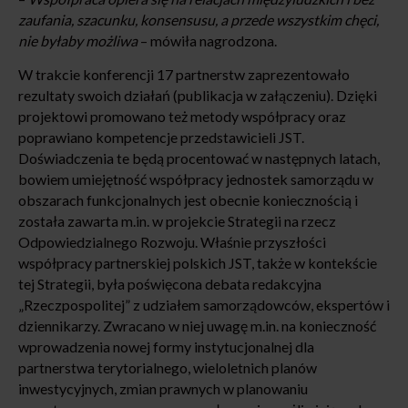
zaufania, szacunku, konsensusu, a przede wszystkim chęci,
nie byłaby możliwa
– mówiła nagrodzona.
W trakcie konferencji 17 partnerstw zaprezentowało
rezultaty swoich działań (publikacja w załączeniu). Dzięki
projektowi promowano też metody współpracy oraz
poprawiano kompetencje przedstawicieli JST.
Doświadczenia te będą procentować w następnych latach,
bowiem umiejętność współpracy jednostek samorządu w
obszarach funkcjonalnych jest obecnie koniecznością i
została zawarta m.in. w projekcie Strategii na rzecz
Odpowiedzialnego Rozwoju. Właśnie przyszłości
współpracy partnerskiej polskich JST, także w kontekście
tej Strategii, była poświęcona debata redakcyjna
„Rzeczpospolitej” z udziałem samorządowców, ekspertów i
dziennikarzy. Zwracano w niej uwagę m.in. na konieczność
wprowadzenia nowej formy instytucjonalnej dla
partnerstwa terytorialnego, wieloletnich planów
inwestycyjnych, zmian prawnych w planowaniu