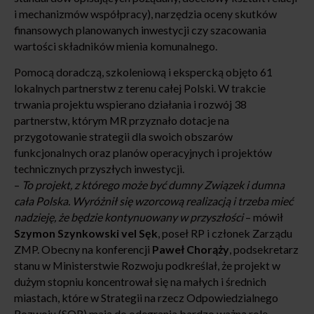
i mechanizmów współpracy), narzędzia oceny skutków
finansowych planowanych inwestycji czy szacowania
wartości składników mienia komunalnego.
Pomocą doradczą, szkoleniową i ekspercką objęto 61
lokalnych partnerstw z terenu całej Polski. W trakcie
trwania projektu wspierano działania i rozwój 38
partnerstw, którym MR przyznało dotacje na
przygotowanie strategii dla swoich obszarów
funkcjonalnych oraz planów operacyjnych i projektów
technicznych przyszłych inwestycji.
–
To projekt, z którego może być dumny Związek i dumna
cała Polska. Wyróżnił się wzorcową realizacją i trzeba mieć
nadzieję, że będzie kontynuowany w przyszłości
– mówił
Szymon Szynkowski vel Sęk
, poseł RP i członek Zarządu
ZMP. Obecny na konferencji
Paweł Chorąży
, podsekretarz
stanu w Ministerstwie Rozwoju podkreślał, że projekt w
dużym stopniu koncentrował się na małych i średnich
miastach, które w Strategii na rzecz Odpowiedzialnego
Rozwoju (SOR) mają do odegrania bardzo ważną rolę.