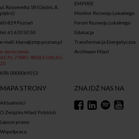
EMPIRIE
ul. Roosevelta 18 (Globis, 8.
piętro)
Monitor Rozwoju Lokalnego
60-829 Poznań
Forum Rozwoju Lokalnego
tel. 61 633 50 50
Edukacja
e-mail: biuro@zmp.poznan.pl
Transformacja Energetyczna
e-doręczenia:
Archiwum Miast
AE:PL-77885-98583-DBUIG-
20
KRS 0000069153
MAPA STRONY
ZNAJDŹ NAS NA
Aktualności
O Związku Miast Polskich
Lepsze prawo
Współpraca