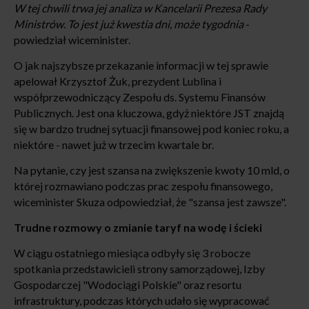
W tej chwili trwa jej analiza w Kancelarii Prezesa Rady
Ministrów. To jest już kwestia dni, może tygodnia
-
powiedział wiceminister.
O jak najszybsze przekazanie informacji w tej sprawie
apelował Krzysztof Żuk, prezydent Lublina i
współprzewodniczący Zespołu ds. Systemu Finansów
Publicznych. Jest ona kluczowa, gdyż niektóre JST znajdą
się w bardzo trudnej sytuacji finansowej pod koniec roku, a
niektóre - nawet już w trzecim kwartale br.
Na pytanie, czy jest szansa na zwiększenie kwoty 10 mld, o
której rozmawiano podczas prac zespołu finansowego,
wiceminister Skuza odpowiedział, że "szansa jest zawsze".
Trudne rozmowy o zmianie taryf na wodę i ścieki
W ciągu ostatniego miesiąca odbyły się 3 robocze
spotkania przedstawicieli strony samorządowej, Izby
Gospodarczej "Wodociągi Polskie" oraz resortu
infrastruktury, podczas których udało się wypracować