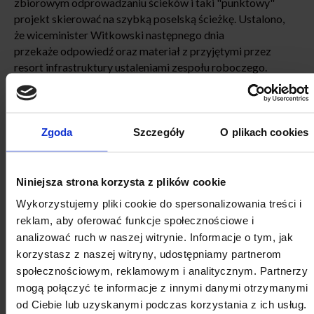
zbiorowym odprowadzaniu ścieków i taki "punktowy"
projekt skierować na szybką poselską ścieżkę. Ustalono,
że wiceminister Witkowski następnego dnia
przekaże odpowiedź oraz materiał z przyjętymi przez
resort infrastruktury ustaleniami zespołu roboczego.
Ustalono też, że jeszcze 30 maja odbędzie się spotkanie
prezydent Kołobrzegu oraz sekretarza strony
samorządowej z wiceministrem infrastruktury, Markiem
Zgoda
Szczegóły
O plikach cookies
Gróbarczykiem w sprawie taryf.
Odznaki Honorowe z okazji Dnia Samorządu
Niniejsza strona korzysta z plików cookie
Terytorialnego
Wykorzystujemy pliki cookie do spersonalizowania treści i
Przed rozpoczęciem KWRiST odbyła się uroczystość
reklam, aby oferować funkcje społecznościowe i
wręczenia "Odznak honorowych za zasługi dla samorządu
analizować ruch w naszej witrynie. Informacje o tym, jak
terytorialnego". Tym razem wyróżnieni zostali pracownicy
korzystasz z naszej witryny, udostępniamy partnerom
biur organizacji samorządowych, a także urzędnicy
społecznościowym, reklamowym i analitycznym. Partnerzy
administracji rządowej, którzy byli najbardziej
mogą połączyć te informacje z innymi danymi otrzymanymi
zaangażowani w prace KWRiST, w tym przy rozwiązywaniu
od Ciebie lub uzyskanymi podczas korzystania z ich usług.
kryzysów związanych z Covid-19 i podczas rosyjskiej