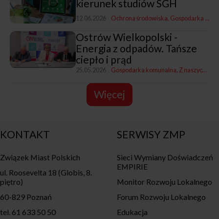
kierunek studiów SGH
12.06.2026
Ochrona środowiska
Gospodarka komunalna
Ostrów Wielkopolski -
Energia z odpadów. Tańsze
ciepło i prąd
25.05.2026
Gospodarka komunalna
Z naszych miast
Więcej
KONTAKT
SERWISY ZMP
Związek Miast Polskich
Sieci Wymiany Doświadczeń
EMPIRIE
ul. Roosevelta 18 (Globis, 8.
piętro)
Monitor Rozwoju Lokalnego
60-829 Poznań
Forum Rozwoju Lokalnego
tel. 61 633 50 50
Edukacja