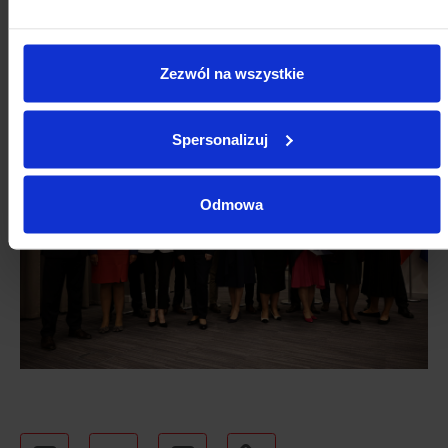
agresji na Ukrainę.
Z Biura Związku Miast Polskich zostali odznaczeni: Hanna
Hendrysiak oraz Jarosław Komża.
Zezwól na wszystkie
Spersonalizuj
Odmowa