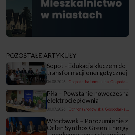
POZOSTAŁE ARTYKUŁY
Sopot - Edukacja kluczem do
transformacji energetycznej
06.08.2026
Gospodarka komunalna
Gospodarka i promocja
Piła – Powstanie nowoczesna
elektrociepłownia
30.07.2026
Ochrona środowiska
Gospodarka komunalna
Włocławek – Porozumienie z
Orlen Synthos Green Energy
– epokowa szansa dla regionu