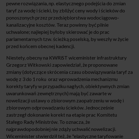
pewne rozwiązania, np. elastycznego podejścia do zmian
taryf za wodę i ścieki, by zbliżyć ceny wody i ścieków do
ponoszonych przez przedsiębiorstwa wodociągowo-
kanalizacyjne kosztów. Teraz powinny być pilnie
uchwalone; najlepiej byłoby skierować je do prac
parlamentarnych tzw. ścieżką poselską, by weszły w życie
przed końcem obecnej kadencji.
Niestety, obecny na KWRiST wiceminister infrastruktury
Grzegorz Witkowski zapowiedział, że proponowane
zmiany (dotyczące skrócenia czasu obowiązywania taryf za
wodę z 3 do 1 roku oraz wprowadzenia mechanizmu
korekty taryfy w przypadku nagłych, obiektywnych zmian
uwarunkowań zewnętrznych) mają być zawarte w
nowelizacji ustawy o zbiorowym zaopatrzeniu w wodę i
zbiorowym odprowadzaniu ścieków. Jednocześnie
zastrzegł dokonanie korekt na etapie prac Komitetu
Stałego Rady Ministrów. To oznacza, że
najprawdopodobniej nie zdąży uchwalić nowelizacji.
Wiceminister stwierdził też, że "elastyczne taryfowanie