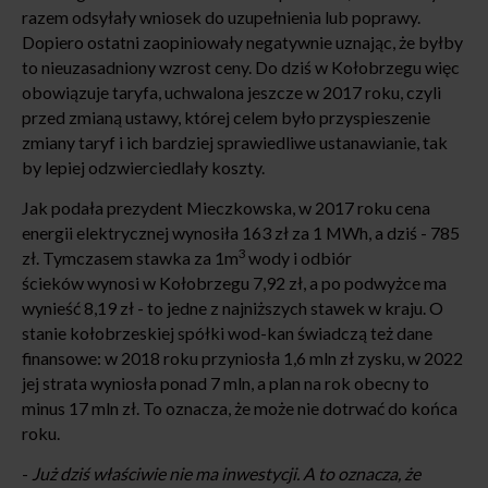
razem odsyłały wniosek do uzupełnienia lub poprawy.
Dopiero ostatni zaopiniowały negatywnie uznając, że byłby
to nieuzasadniony wzrost ceny. Do dziś w Kołobrzegu więc
obowiązuje taryfa, uchwalona jeszcze w 2017 roku, czyli
przed zmianą ustawy, której celem było przyspieszenie
zmiany taryf i ich bardziej sprawiedliwe ustanawianie, tak
by lepiej odzwierciedlały koszty.
Jak podała prezydent Mieczkowska, w 2017 roku cena
energii elektrycznej wynosiła 163 zł za 1 MWh, a dziś - 785
3
zł. Tymczasem stawka za 1m
wody i odbiór
ścieków wynosi w Kołobrzegu 7,92 zł, a po podwyżce ma
wynieść 8,19 zł - to jedne z najniższych stawek w kraju. O
stanie kołobrzeskiej spółki wod-kan świadczą też dane
finansowe: w 2018 roku przyniosła 1,6 mln zł zysku, w 2022
jej strata wyniosła ponad 7 mln, a plan na rok obecny to
minus 17 mln zł. To oznacza, że może nie dotrwać do końca
roku.
-
Już dziś właściwie nie ma inwestycji. A to oznacza, że