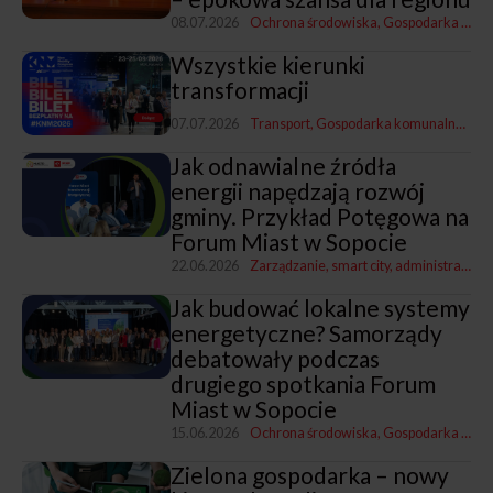
08.07.2026
Ochrona środowiska
Gospodarka komunalna
Wszystkie kierunki
transformacji
07.07.2026
Transport
Gospodarka komunalna
Rewi
Jak odnawialne źródła
energii napędzają rozwój
gminy. Przykład Potęgowa na
Forum Miast w Sopocie
22.06.2026
Zarządzanie, smart city, administracja
G
Jak budować lokalne systemy
energetyczne? Samorządy
debatowały podczas
drugiego spotkania Forum
Miast w Sopocie
15.06.2026
Ochrona środowiska
Gospodarka komunalna
Zielona gospodarka – nowy