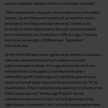
oznacza łupienie ludności Polski na stawkach za wodę".
Takie stwierdzenie oburzyło samorządowców. Prezydent
Sopotu, Jacek Karnowski zaznaczył, że burmistrzowie i
prezydenci nie będą zawyżać cen wody i ścieków, bo
przecież za takie niepopularne decyzje zostaną ocenieni
przez mieszkańców. Podwyżka o 30% w ciągu 2 lat przy
wzroście cen energii o 300% nie jest "łupieniem"
mieszkańców.
W tej chwili kilkaset miast i gmin ma problemy w związku z
odmową zatwierdzenia nowych stawek za wodę i
odprowadzanie ścieków. Przy ogromnym wzroście cen
energii elektrycznej, gazu czy podnoszeniu płacy
minimalnej spółki wodociągowo-kanalizacyjne nie są w
stanie utrzymać opłat na poziomie sprzed kilku lat. W tej
chwili blisko 70% przedsiębiorstw wod-kan zrzeszonych w
Izbie Gospodarczej "Wodociągi Polskie" nie ma
zatwierdzonych nowych taryf i już dziś generują straty
zagrażające ich płynności lub za chwilę będą je generować.