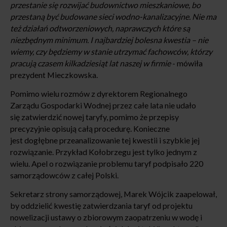
przestanie się rozwijać budownictwo mieszkaniowe, bo
przestaną być budowane sieci wodno-kanalizacyjne. Nie ma
też działań odtworzeniowych, naprawczych które są
niezbędnym minimum. I najbardziej bolesna kwestia – nie
wiemy, czy będziemy w stanie utrzymać fachowców, którzy
pracują czasem kilkadziesiąt lat naszej w firmie
- mówiła
prezydent Mieczkowska.
Pomimo wielu rozmów z dyrektorem Regionalnego
Zarządu Gospodarki Wodnej przez całe lata nie udało
się zatwierdzić nowej taryfy, pomimo że przepisy
precyzyjnie opisują całą procedurę. Konieczne
jest dogłębne przeanalizowanie tej kwestii i szybkie jej
rozwiązanie. Przykład Kołobrzegu jest tylko jednym z
wielu. Apel o rozwiązanie problemu taryf podpisało 220
samorządowców z całej Polski.
Sekretarz strony samorządowej, Marek Wójcik zaapelował,
by oddzielić kwestię zatwierdzania taryf od projektu
nowelizacji ustawy o zbiorowym zaopatrzeniu w wodę i