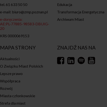
tel. 61 633 50 50
Edukacja
e-mail: biuro@zmp.poznan.pl
Transformacja Energetyczna
e-doręczenia:
Archiwum Miast
AE:PL-77885-98583-DBUIG-
20
KRS 0000069153
MAPA STRONY
ZNAJDŹ NAS NA
Aktualności
O Związku Miast Polskich
Lepsze prawo
Współpraca
Rozwój
Miasta członkowskie
Strefa dla miast