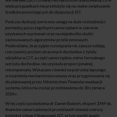
wielu przypadkach nie przełożyło się na realne zwiększenie
środków pozostających do dyspozycji JST.
Podczas dyskusji zwrócono uwagę na duże rozbieżności
pomiędzy poszczególnymi samorządami w zakresie
uzyskanych wyrównań oraz na niejednolite skutki
zastosowanych algorytmów przeliczeniowych.
Podkreślano, że przyjęte rozwiązania nie zawsze oddają
rzeczywisty poziom utraconych dochodów z tytułu
udziałów w CIT, a część samorządów, mimo formalnego
wzrostu dochodów, nie uzyskała proporcjonalnej
rekompensaty. Wskazano również na potrzebę lepszego
zrozumienia mechanizmów ustawy oraz przygotowania się
do planowanej przez Ministerstwo Finansów ewaluacji
systemu, która ma zostać przedstawiona do 30 czerwca
2026 r.
W tej części posiedzenia dr Daniel Budzeń, ekspert ZMP ds.
finansów samorządowych przedstawił również szerszy
kontekst sytuacji finansowej JST, w tym wyniki analiz