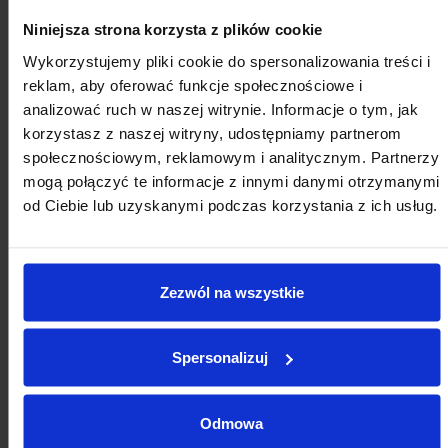
KALENDARZ WYDARZEŃ
Niniejsza strona korzysta z plików cookie
Wykorzystujemy pliki cookie do spersonalizowania treści i
reklam, aby oferować funkcje społecznościowe i
analizować ruch w naszej witrynie. Informacje o tym, jak
korzystasz z naszej witryny, udostępniamy partnerom
SIERPNIA
społecznościowym, reklamowym i analitycznym. Partnerzy
mogą połączyć te informacje z innymi danymi otrzymanymi
od Ciebie lub uzyskanymi podczas korzystania z ich usług.
Zezwól na wszystkie
2026
SIERPIEŃ
Spersonalizuj
Odmowa
Pon
Wt
Śr
Cz
Pt
So
Nd