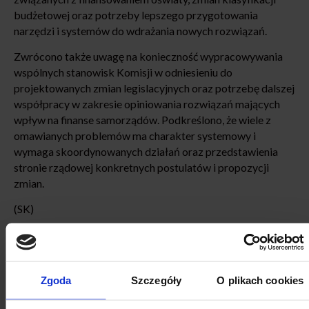
budżetowej oraz potrzeby lepszego przygotowania
narzędzi i systemów do wdrażania nowych rozwiązań.
Zwrócono także uwagę na konieczność wypracowywania
wspólnych stanowisk Komisji w odniesieniu do
projektowanych zmian legislacyjnych oraz potrzebę dalszej
współpracy w zakresie opiniowania rozwiązań mających
wpływ na finanse samorządów. Podkreślono, że wiele z
omawianych problemów ma charakter systemowy i
wymaga skoordynowanych działań oraz przedstawienia
stronie rządowej konkretnych postulatów i propozycji
zmian.
(SK)
Zgoda
Szczegóły
O plikach cookies