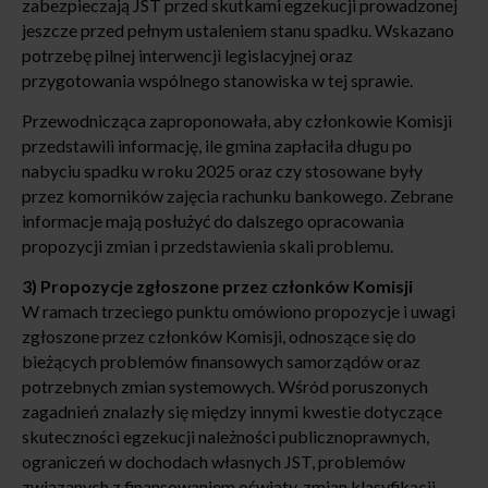
zabezpieczają JST przed skutkami egzekucji prowadzonej
jeszcze przed pełnym ustaleniem stanu spadku. Wskazano
potrzebę pilnej interwencji legislacyjnej oraz
przygotowania wspólnego stanowiska w tej sprawie.
Przewodnicząca zaproponowała, aby członkowie Komisji
przedstawili informację, ile gmina zapłaciła długu po
nabyciu spadku w roku 2025 oraz czy stosowane były
przez komorników zajęcia rachunku bankowego. Zebrane
informacje mają posłużyć do dalszego opracowania
propozycji zmian i przedstawienia skali problemu.
3) Propozycje zgłoszone przez członków Komisji
W ramach trzeciego punktu omówiono propozycje i uwagi
zgłoszone przez członków Komisji, odnoszące się do
bieżących problemów finansowych samorządów oraz
potrzebnych zmian systemowych. Wśród poruszonych
zagadnień znalazły się między innymi kwestie dotyczące
skuteczności egzekucji należności publicznoprawnych,
ograniczeń w dochodach własnych JST, problemów
związanych z finansowaniem oświaty, zmian klasyfikacji