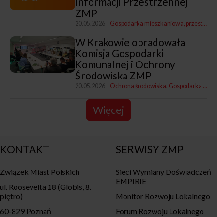
Informacji Przestrzennej
ZMP
20.05.2026
Gospodarka mieszkaniowa, przestrzenna i nieruchomościami
W Krakowie obradowała
Komisja Gospodarki
Komunalnej i Ochrony
Środowiska ZMP
20.05.2026
Ochrona środowiska
Gospodarka komunalna
Więcej
KONTAKT
SERWISY ZMP
Związek Miast Polskich
Sieci Wymiany Doświadczeń
EMPIRIE
ul. Roosevelta 18 (Globis, 8.
piętro)
Monitor Rozwoju Lokalnego
60-829 Poznań
Forum Rozwoju Lokalnego