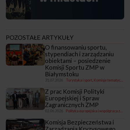
POZOSTAŁE ARTYKUŁY
O finansowaniu sportu,
stypendiach i zarządzaniu
obiektami – posiedzenie
Komisji Sportu ZMP w
Białymstoku
31.07.2026
Turystyka i sport
Komisje tematyczne ZMP
Z prac Komisji Polityki
Europejskiej i Spraw
Zagranicznych ZMP
02.06.2026
Polityka europejska i współpraca zagraniczna
Komisja Bezpieczeństwa i
Zarządzania Kryzysowego