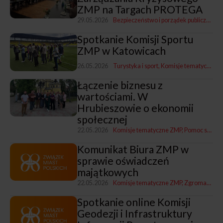
ZMP na Targach PROTEGA
29.05.2026
Bezpieczeństwo i porządek publiczny
Ko
Spotkanie Komisji Sportu
ZMP w Katowicach
26.05.2026
Turystyka i sport
Komisje tematyczne ZMP
Łączenie biznesu z
wartościami. W
Hrubieszowie o ekonomii
społecznej
22.05.2026
Komisje tematyczne ZMP
Pomoc społeczna
Komunikat Biura ZMP w
sprawie oświadczeń
majątkowych
22.05.2026
Komisje tematyczne ZMP
Zgromadzenia i Zarządy ZMP
Spotkanie online Komisji
Geodezji i Infrastruktury