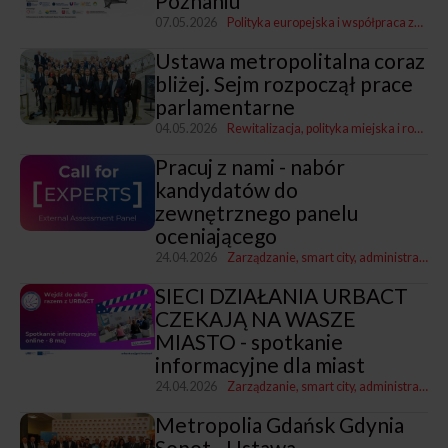
Poznaniu
07.05.2026
Polityka europejska i współpraca zagraniczna
Ustawa metropolitalna coraz
bliżej. Sejm rozpoczął prace
parlamentarne
04.05.2026
Rewitalizacja, polityka miejska i rozwój
Pracuj z nami - nabór
kandydatów do
zewnętrznego panelu
oceniającego
24.04.2026
Zarządzanie, smart city, administracja
P
SIECI DZIAŁANIA URBACT
CZEKAJĄ NA WASZE
MIASTO - spotkanie
informacyjne dla miast
24.04.2026
Zarządzanie, smart city, administracja
P
Metropolia Gdańsk Gdynia
Sopot - Ustawa