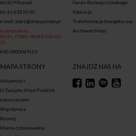
60-829 Poznań
Forum Rozwoju Lokalnego
tel. 61 633 50 50
Edukacja
e-mail: biuro@zmp.poznan.pl
Transformacja Energetyczna
e-doręczenia:
Archiwum Miast
AE:PL-77885-98583-DBUIG-
20
KRS 0000069153
MAPA STRONY
ZNAJDŹ NAS NA
Aktualności
O Związku Miast Polskich
Lepsze prawo
Współpraca
Rozwój
Miasta członkowskie