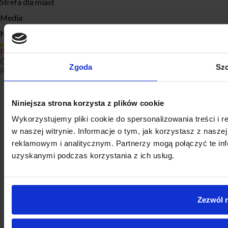
Strefa dla miast
Media
Niewidoczna sekcja
Polityka prywatności
2026 Związek Miast Polskich Wszelkie prawa zastrzeżone
Zgoda
Szc
Projekt i realizacja:
onlineidea.com
Niniejsza strona korzysta z plików cookie
Wykorzystujemy pliki cookie do spersonalizowania treści i 
w naszej witrynie. Informacje o tym, jak korzystasz z nasz
reklamowym i analitycznym. Partnerzy mogą połączyć te inf
uzyskanymi podczas korzystania z ich usług.
Zezwól 