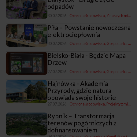
odpadów
30.07.2026
Ochrona środowiska
Z naszych miast
G
Piła – Powstanie nowoczesna
elektrociepłownia
30.07.2026
Ochrona środowiska
Gospodarka komunalna
Bielsko-Biała - Będzie Mapa
Drzew
27.07.2026
Ochrona środowiska
Gospodarka mieszkaniowa, przestrzenna i nieruchomościami
Hajnówka - Akademia
Przyrody, gdzie natura
opowiada swoje historie
27.07.2026
Ochrona środowiska
Projekty z miastami i dla miast
Rybnik – Transformacja
terenów pogórniczych z
dofinansowaniem
09.07.2026
Ochrona środowiska
Rewitalizacja, polityka miejska i rozwój