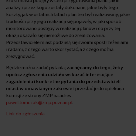
kroki miasta podjęły w celu przygotowania planu, jakie
analizy i przez kogo zostały dokonane, jakie były tego
koszty, jak w ostatnich latach plan ten był realizowany, jakie
trudności przy jego realizacji się pojawiły, w jaki sposób
monitorowano postępy w realizacji planów i co przy tej
okazji okazało się niemożliwe do zrealizowania.
Przedstawiciele miast podzielą się swoimi spostrzeżeniami
i radami, z czego warto skorzystać, a z czego można
zrezygnować.
Będzie można zadać pytania;
zachęcamy do tego, żeby
oprócz zgłoszenia udziału wskazać interesujące
zagadnienia i konkretne pytania do przedstawicieli
miast w omawianym zakresie
i przesłać je do opiekuna
komisji ze strony ZMP na adres
pawel.tomczak@zmp.poznan.pl
.
Link do zgłoszenia