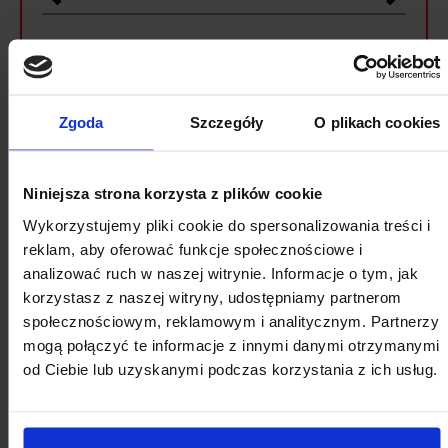
Pon
Wt
Śr
Cz
Pt
So
Nd
27
28
29
30
31
1
2
Zgoda
Szczegóły
O plikach cookies
3
4
5
6
7
8
9
10
11
12
13
14
15
16
Niniejsza strona korzysta z plików cookie
17
18
19
20
21
22
23
Wykorzystujemy pliki cookie do spersonalizowania treści i
24
25
26
27
28
29
30
reklam, aby oferować funkcje społecznościowe i
analizować ruch w naszej witrynie. Informacje o tym, jak
31
1
2
3
4
5
6
korzystasz z naszej witryny, udostępniamy partnerom
społecznościowym, reklamowym i analitycznym. Partnerzy
mogą połączyć te informacje z innymi danymi otrzymanymi
od Ciebie lub uzyskanymi podczas korzystania z ich usług.