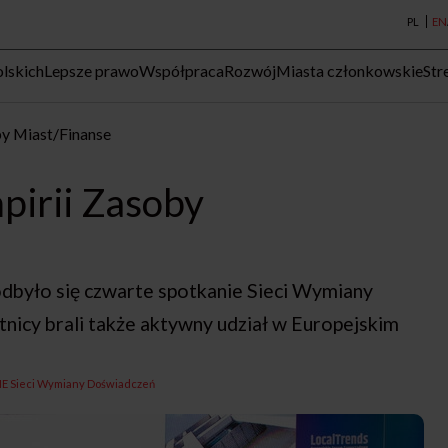
PL
EN
lskich
Lepsze prawo
Współpraca
Rozwój
Miasta członkowskie
Str
by Miast/Finanse
pirii Zasoby
odbyło się czwarte spotkanie Sieci Wymiany
icy brali także aktywny udział w Europejskim
IE Sieci Wymiany Doświadczeń