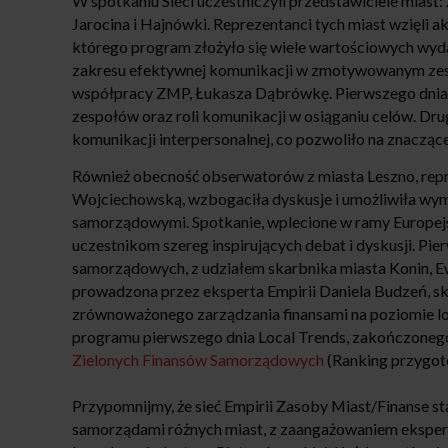
W spotkaniu Sieci uczestniczyli przedstawiciele miast
Jarocina i Hajnówki. Reprezentanci tych miast wzięli
którego program złożyło się wiele wartościowych wyd
zakresu efektywnej komunikacji w zmotywowanym zesp
współpracy ZMP, Łukasza Dąbrówkę. Pierwszego dnia u
zespołów oraz roli komunikacji w osiąganiu celów. Dr
komunikacji interpersonalnej, co pozwoliło na znaczą
Również obecność obserwatorów z miasta Leszno, rep
Wojciechowską, wzbogaciła dyskusje i umożliwiła wy
samorządowymi. Spotkanie, wplecione w ramy Europe
uczestnikom szereg inspirujących debat i dyskusji. P
samorządowych, z udziałem skarbnika miasta Konin, 
prowadzona przez eksperta Empirii Daniela Budzeń, sku
zrównoważonego zarządzania finansami na poziomie lo
programu pierwszego dnia Local Trends, zakończonego
Zielonych Finansów Samorządowych
(Ranking przygot
Przypomnijmy, że sieć Empirii Zasoby Miast/Finanse 
samorządami różnych miast, z zaangażowaniem ekspert