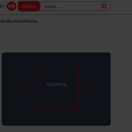
A
Zaloguj
A
efa dla miast
Media
SIERPNIA