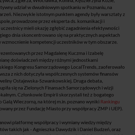
: Żywca, Zgierza, Włocławka, Konina, Kędzierzyna Koźle,
 aktywny udział w dwudniowym spotkaniu w Poznaniu, na
arzeń. Niezwykle istotnym punktem agendy były warsztaty z
ole, prowadzone przez eksperta ds. komunikacji i
czestnicy mieli okazję zgłębić zagadnienia efektywności
ugiego dnia skoncentrowano się na praktycznych aspektach
ce wzmocnienie kompetencji uczestników w tym obszarze.
rezentowanych przez Magdalenę Kuczma i Izabelę
mianę doświadczeń między różnymi jednostkami
jskiego Kongresu Samorządowego LocalTrends, zaoferowało
ierwsza z nich dotyczyła współczesnych systemów finansów
Eweliny Ostajewska-Szwankowskiej. Druga debata,
piła się na Zielonych Finansach Samorządowych i wizji
kalnym. Członkowie Empirii skorzystali też z bogatego
 Galą Wieczorną, na której m.in. poznano wyniki
Rankingu
owany przez Fundację Miasto przy współpracy ZMP i UEP).
stanowi platformę współpracy i wymiany wiedzy między
ów takich jak - Agnieszka Dawydzik i Daniel Budzeń, oraz