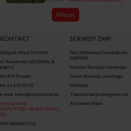
26.05.2026
Turystyka i sport
Komisje tematyczne ZMP
Więcej
KONTAKT
SERWISY ZMP
Związek Miast Polskich
Sieci Wymiany Doświadczeń
EMPIRIE
ul. Roosevelta 18 (Globis, 8.
piętro)
Monitor Rozwoju Lokalnego
60-829 Poznań
Forum Rozwoju Lokalnego
tel. 61 633 50 50
Edukacja
e-mail: biuro@zmp.poznan.pl
Transformacja Energetyczna
e-doręczenia:
Archiwum Miast
AE:PL-77885-98583-DBUIG-
20
KRS 0000069153