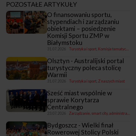
POZOSTAŁE ARTYKUŁY
O finansowaniu sportu,
stypendiach i zarządzaniu
obiektami – posiedzenie
Komisji Sportu ZMP w
Białymstoku
31.07.2026
Turystyka i sport
Komisje tematyczne ZMP
Olsztyn - Australijski portal
turystyczny poleca stolicę
Warmii
31.07.2026
Turystyka i sport
Z naszych miast
Sześć miast wspólnie w
sprawie Korytarza
Centralnego
23.07.2026
Zarządzanie, smart city, administracja
T
Bydgoszcz - Wielki finał
Rowerowej Stolicy Polski