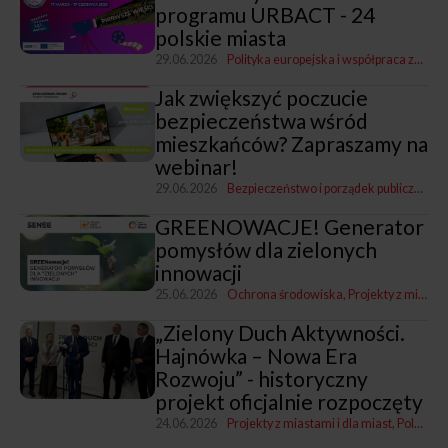
programu URBACT - 24
polskie miasta
29.06.2026
Polityka europejska i współpraca zagraniczna
Jak zwiększyć poczucie
bezpieczeństwa wśród
mieszkańców? Zapraszamy na
webinar!
29.06.2026
Bezpieczeństwo i porządek publiczny
Pro
GREENOWACJE! Generator
pomysłów dla zielonych
innowacji
25.06.2026
Ochrona środowiska
Projekty z miastami i dla miast
„Zielony Duch Aktywności.
Hajnówka – Nowa Era
Rozwoju” - historyczny
projekt oficjalnie rozpoczęty
24.06.2026
Projekty z miastami i dla miast
Polsko-Szwajcarski Program Rozwoju Miast