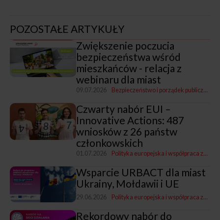
POZOSTAŁE ARTYKUŁY
Zwiększenie poczucia
bezpieczeństwa wśród
mieszkańców - relacja z
webinaru dla miast
09.07.2026
Bezpieczeństwo i porządek publiczny
Pro
Czwarty nabór EUI –
Innovative Actions: 487
wniosków z 26 państw
członkowskich
01.07.2026
Polityka europejska i współpraca zagraniczna
Wsparcie URBACT dla miast
Ukrainy, Mołdawii i UE
29.06.2026
Polityka europejska i współpraca zagraniczna
Rekordowy nabór do