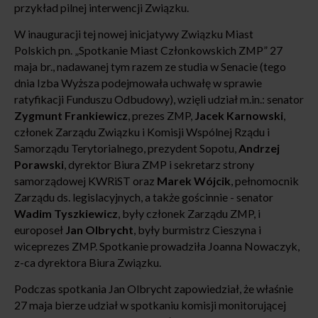
przykład pilnej interwencji Związku.
W inauguracji tej nowej inicjatywy Związku Miast
Polskich pn. „Spotkanie Miast Członkowskich ZMP” 27
maja br., nadawanej tym razem ze studia w Senacie (tego
dnia Izba Wyższa podejmowała uchwałę w sprawie
ratyfikacji Funduszu Odbudowy), wzięli udział m.in.: senator
Zygmunt Frankiewicz
, prezes ZMP,
Jacek Karnowski
,
członek Zarządu Związku i Komisji Wspólnej Rządu i
Samorządu Terytorialnego, prezydent Sopotu,
Andrzej
Porawski
, dyrektor Biura ZMP i sekretarz strony
samorządowej KWRiST oraz
Marek Wójcik
, pełnomocnik
Zarządu ds. legislacyjnych, a także gościnnie - senator
Wadim Tyszkiewicz
, były członek Zarządu ZMP, i
europoseł
Jan Olbrycht
, były burmistrz Cieszyna i
wiceprezes ZMP. Spotkanie prowadziła Joanna Nowaczyk,
z-ca dyrektora Biura Związku.
Podczas spotkania Jan Olbrycht zapowiedział, że właśnie
27 maja bierze udział w spotkaniu komisji monitorującej