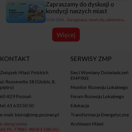
Zapraszamy do dyskusji o
kondycji naszych miast
23.06.2026
Zarządzanie, smart city, administracja
R
Więcej
KONTAKT
SERWISY ZMP
Związek Miast Polskich
Sieci Wymiany Doświadczeń
EMPIRIE
ul. Roosevelta 18 (Globis, 8.
piętro)
Monitor Rozwoju Lokalnego
60-829 Poznań
Forum Rozwoju Lokalnego
tel. 61 633 50 50
Edukacja
e-mail: biuro@zmp.poznan.pl
Transformacja Energetyczna
e-doręczenia:
Archiwum Miast
AE:PL-77885-98583-DBUIG-