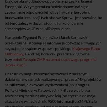
krajowe plany odbudowy, powołanej przez Parlament
Europejski. W tym gremium będzie dopominał się o
zapewnienie odpowiedniej roli JST w całej Europie w
budowaniu i realizacji tych planów. Sprawa jest poważna, bo
od tego zależy w dużym stopniu funkcjonowanie
samorządów w UE w najbliższych latach.
Następnie Zygmunt Frankiewicz i Jacek Karnowski
przekazali najistot­niejsze informacje dotyczące trwających
negocjacji z rządem w sprawie polskiego
Krajowego Planu
Odbudowy
, a Andrzej Porawski przedstawił główne
tezy
opinii Zarządu ZMP na temat rządowego programu
„Polski Ład”
.
Uczestnicy mogli zapoznać się również z bieżącymi
działaniami w ramach realizowanych przez ZMP projektów,
najbliższymi, ciekawymi wydarzeniami (np. Kongres
Polityki Miejskiej w Katowicach - 7-8 czerwca br.), a
także naszą medialną aktywnością (od stycznia do maja
ukazało się w mediach ok. 9500 informacji o ZMP). Stała
obecność w mediach jest naszym priorytetem, chcemy