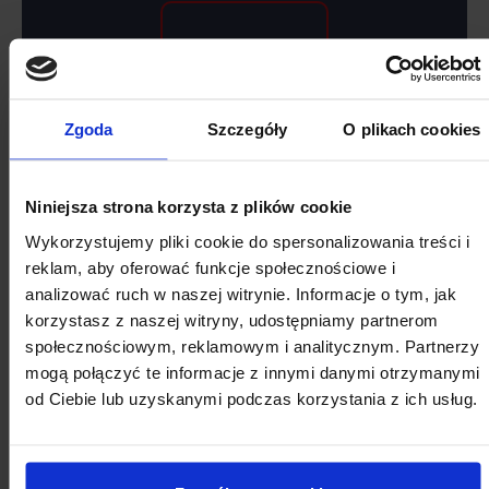
SIERPNIA
Zgoda
Szczegóły
O plikach cookies
Niniejsza strona korzysta z plików cookie
Wykorzystujemy pliki cookie do spersonalizowania treści i
reklam, aby oferować funkcje społecznościowe i
2026
analizować ruch w naszej witrynie. Informacje o tym, jak
SIERPIEŃ
korzystasz z naszej witryny, udostępniamy partnerom
społecznościowym, reklamowym i analitycznym. Partnerzy
mogą połączyć te informacje z innymi danymi otrzymanymi
Pon
Wt
Śr
Cz
Pt
So
Nd
od Ciebie lub uzyskanymi podczas korzystania z ich usług.
27
28
29
30
31
1
2
3
4
5
6
7
8
9