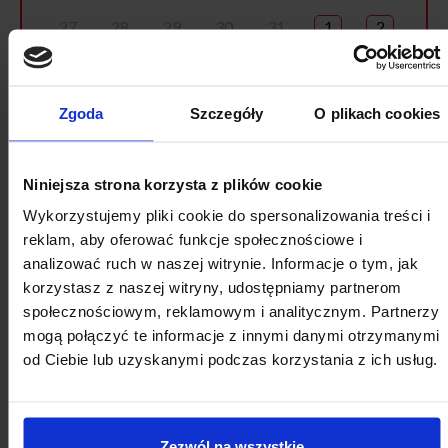
27
28
29
30
31
1
2
3
4
5
6
7
8
9
10
11
12
13
14
15
16
Zgoda
Szczegóły
O plikach cookies
17
18
19
20
21
22
23
24
25
26
27
28
29
30
Niniejsza strona korzysta z plików cookie
Wykorzystujemy pliki cookie do spersonalizowania treści i
31
1
2
3
4
5
6
reklam, aby oferować funkcje społecznościowe i
analizować ruch w naszej witrynie. Informacje o tym, jak
korzystasz z naszej witryny, udostępniamy partnerom
społecznościowym, reklamowym i analitycznym. Partnerzy
mogą połączyć te informacje z innymi danymi otrzymanymi
od Ciebie lub uzyskanymi podczas korzystania z ich usług.
Zezwól na wszystkie