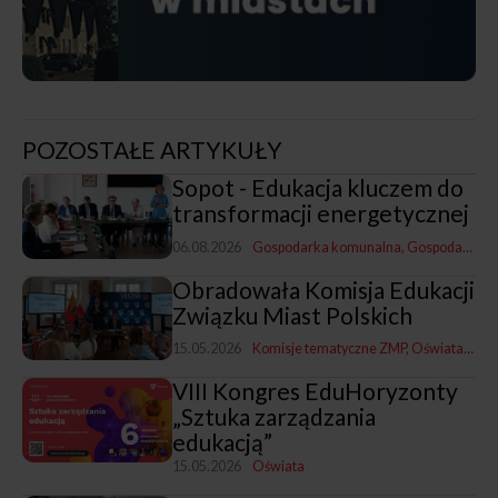
POZOSTAŁE ARTYKUŁY
Sopot - Edukacja kluczem do
transformacji energetycznej
06.08.2026
Gospodarka komunalna
Gospodarka i promocja
Obradowała Komisja Edukacji
Związku Miast Polskich
15.05.2026
Komisje tematyczne ZMP
Oświata
Z na
VIII Kongres EduHoryzonty
„Sztuka zarządzania
edukacją”
15.05.2026
Oświata