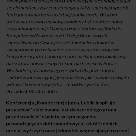
rynek pracy i społeczeństwo. Innowacyjne technologie stają
się elementem życia codziennego, a także zmieniają sposób
funkcjonowania firm i instytucji publicznych. W takim
otoczeniu, rozwój i edukacja powinny być oparte o nowy
zestaw kompetencji. Dlatego wraz z Sektorową Radą ds.
Kompetencji Nowoczesnych Usług Biznesowych
zaprosiliśmy do dyskusji przedstawicieli podmiotów
zaangażowanych w badanie, opracowanie i rozwój tzw.
kompetencji jutra. Lublin jest obecnie kluczową lokalizacją
dla sektora nowoczesnych usług dla biznesu w Polsce
Wschodniej, stanowiącego przykład dla pozostałych
sektorów innowacyjnej gospodarki, w jaki sposób rozwijać i
wdrażać kompetencje jutra
– mówi Krzysztof Żuk,
Prezydent Miasta Lublin.
Konferencja „Kompetencje jutra. Lublin inspiruje
przyszłość” skierowana jest do szerokiego grona
przedstawicieli oświaty, w tym organów
prowadzących szkół zawodowych, szkół średnich,
uczelni wyższych oraz jednostek wspierających rozwój