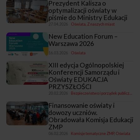
Prezydent Kalisza o
optymalizacji oświaty w
piśmie do Ministry Edukacji
27.04.2026
Oświata
Z naszych miast
New Education Forum –
Warszawa 2026
16.03.2026
Oświata
XIII edycja Ogólnopolskiej
Konferencji Samorządu i
Oświaty EDUKACJA
PRZYSZŁOŚCI
20.02.2026
Bezpieczeństwo i porządek publiczny
Oś
Finansowanie oświaty i
dowozy uczniów.
Obradowała Komisja Edukacji
ZMP
06.02.2026
Komisje tematyczne ZMP
Oświata