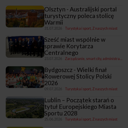
Olsztyn - Australijski portal
turystyczny poleca stolicę
Warmii
31.07.2026
Turystyka i sport
Z naszych miast
Sześć miast wspólnie w
sprawie Korytarza
Centralnego
23.07.2026
Zarządzanie, smart city, administracja
T
Bydgoszcz - Wielki finał
Rowerowej Stolicy Polski
2026
09.07.2026
Turystyka i sport
Z naszych miast
Lublin – Początek starań o
tytuł Europejskiego Miasta
Sportu 2028
25.06.2026
Turystyka i sport
Z naszych miast