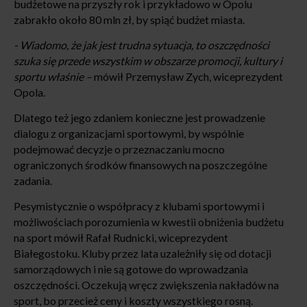
budżetowe na przyszły rok i przykładowo w Opolu
zabrakło około 80 mln zł, by spiąć budżet miasta.
- Wiadomo, że jak jest trudna sytuacja, to oszczędności
szuka się przede wszystkim w obszarze promocji, kultury i
sportu właśnie –
mówił Przemysław Zych, wiceprezydent
Opola.
Dlatego też jego zdaniem konieczne jest prowadzenie
dialogu z organizacjami sportowymi, by wspólnie
podejmować decyzje o przeznaczaniu mocno
ograniczonych środków finansowych na poszczególne
zadania.
Pesymistycznie o współpracy z klubami sportowymi i
możliwościach porozumienia w kwestii obniżenia budżetu
na sport mówił Rafał Rudnicki, wiceprezydent
Białegostoku. Kluby przez lata uzależniły się od dotacji
samorządowych i nie są gotowe do wprowadzania
oszczędności. Oczekują wręcz zwiększenia nakładów na
sport, bo przecież ceny i koszty wszystkiego rosną.