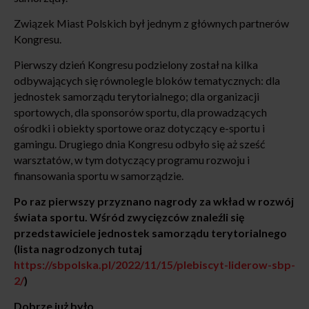
Związek Miast Polskich był jednym z głównych partnerów
Kongresu.
Pierwszy dzień Kongresu podzielony został na kilka
odbywających się równolegle bloków tematycznych: dla
jednostek samorządu terytorialnego; dla organizacji
sportowych, dla sponsorów sportu, dla prowadzących
ośrodki i obiekty sportowe oraz dotyczący e-sportu i
gamingu. Drugiego dnia Kongresu odbyło się aż sześć
warsztatów, w tym dotyczący programu rozwoju i
finansowania sportu w samorządzie.
Po raz pierwszy przyznano nagrody za wkład w rozwój
świata sportu. Wśród zwycięzców znaleźli się
przedstawiciele jednostek samorządu terytorialnego
(lista nagrodzonych tutaj
https://sbpolska.pl/2022/11/15/plebiscyt-liderow-sbp-
2/
)
Dobrze już było