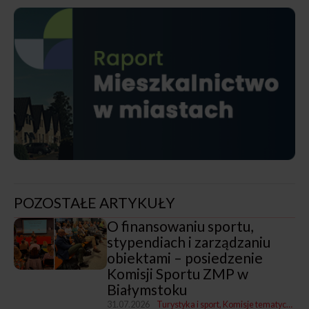
POZOSTAŁE ARTYKUŁY
O finansowaniu sportu,
stypendiach i zarządzaniu
obiektami – posiedzenie
Komisji Sportu ZMP w
Białymstoku
31.07.2026
Turystyka i sport
Komisje tematyczne ZMP