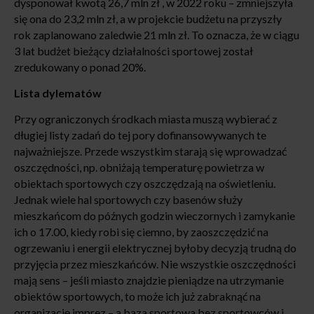
dysponował kwotą 26,7 mln zł , w 2022 roku – zmniejszyła
się ona do 23,2 mln zł, a w projekcie budżetu na przyszły
rok zaplanowano zaledwie 21 mln zł. To oznacza, że w ciągu
3 lat budżet bieżący działalności sportowej został
zredukowany o ponad 20%.
Lista dylematów
Przy ograniczonych środkach miasta muszą wybierać z
długiej listy zadań do tej pory dofinansowywanych te
najważniejsze. Przede wszystkim starają się wprowadzać
oszczędności, np. obniżają temperaturę powietrza w
obiektach sportowych czy oszczędzają na oświetleniu.
Jednak wiele hal sportowych czy basenów służy
mieszkańcom do późnych godzin wieczornych i zamykanie
ich o 17.00, kiedy robi się ciemno, by zaoszczędzić na
ogrzewaniu i energii elektrycznej byłoby decyzją trudną do
przyjęcia przez mieszkańców. Nie wszystkie oszczędności
mają sens – jeśli miasto znajdzie pieniądze na utrzymanie
obiektów sportowych, to może ich już zabraknąć na
organizację imprez – a baza sportowa bez sportowców i