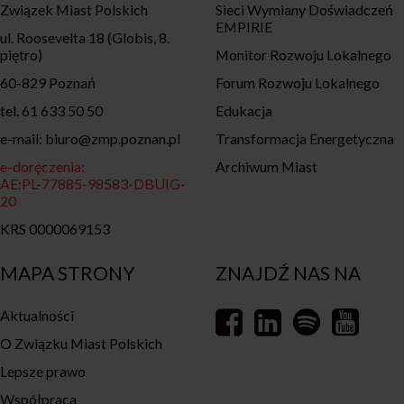
Związek Miast Polskich
Sieci Wymiany Doświadczeń
EMPIRIE
ul. Roosevelta 18 (Globis, 8.
piętro)
Monitor Rozwoju Lokalnego
60-829 Poznań
Forum Rozwoju Lokalnego
tel. 61 633 50 50
Edukacja
e-mail: biuro@zmp.poznan.pl
Transformacja Energetyczna
e-doręczenia:
Archiwum Miast
AE:PL-77885-98583-DBUIG-
20
KRS 0000069153
MAPA STRONY
ZNAJDŹ NAS NA
Aktualności
O Związku Miast Polskich
Lepsze prawo
Współpraca