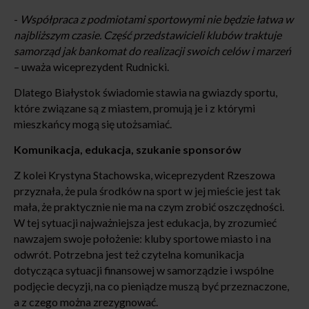
-
Współpraca z podmiotami sportowymi nie będzie łatwa w
najbliższym czasie. Część przedstawicieli klubów traktuje
samorząd jak bankomat do realizacji swoich celów i marzeń
– uważa wiceprezydent Rudnicki.
Dlatego Białystok świadomie stawia na gwiazdy sportu,
które związane są z miastem, promują je i z którymi
mieszkańcy mogą się utożsamiać.
Komunikacja, edukacja, szukanie sponsorów
Z kolei Krystyna Stachowska, wiceprezydent Rzeszowa
przyznała, że pula środków na sport w jej mieście jest tak
mała, że praktycznie nie ma na czym zrobić oszczędności.
W tej sytuacji najważniejsza jest edukacja, by zrozumieć
nawzajem swoje położenie: kluby sportowe miasto i na
odwrót. Potrzebna jest też czytelna komunikacja
dotycząca sytuacji finansowej w samorządzie i wspólne
podjęcie decyzji, na co pieniądze muszą być przeznaczone,
a z czego można zrezygnować.