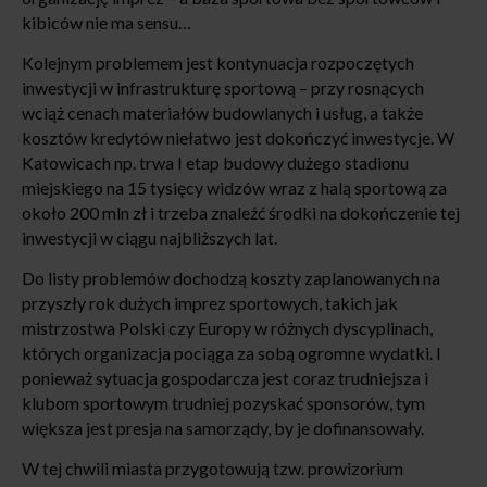
kibiców nie ma sensu…
Kolejnym problemem jest kontynuacja rozpoczętych
inwestycji w infrastrukturę sportową – przy rosnących
wciąż cenach materiałów budowlanych i usług, a także
kosztów kredytów niełatwo jest dokończyć inwestycje. W
Katowicach np. trwa I etap budowy dużego stadionu
miejskiego na 15 tysięcy widzów wraz z halą sportową za
około 200 mln zł i trzeba znaleźć środki na dokończenie tej
inwestycji w ciągu najbliższych lat.
Do listy problemów dochodzą koszty zaplanowanych na
przyszły rok dużych imprez sportowych, takich jak
mistrzostwa Polski czy Europy w różnych dyscyplinach,
których organizacja pociąga za sobą ogromne wydatki. I
ponieważ sytuacja gospodarcza jest coraz trudniejsza i
klubom sportowym trudniej pozyskać sponsorów, tym
większa jest presja na samorządy, by je dofinansowały.
W tej chwili miasta przygotowują tzw. prowizorium