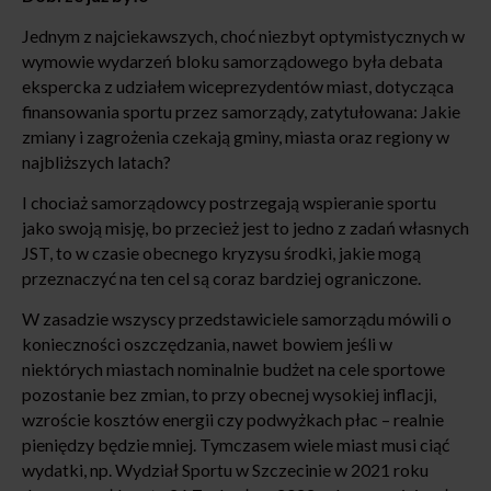
Jednym z najciekawszych, choć niezbyt optymistycznych w
wymowie wydarzeń bloku samorządowego była debata
ekspercka z udziałem wiceprezydentów miast, dotycząca
finansowania sportu przez samorządy, zatytułowana: Jakie
zmiany i zagrożenia czekają gminy, miasta oraz regiony w
najbliższych latach?
I chociaż samorządowcy postrzegają wspieranie sportu
jako swoją misję, bo przecież jest to jedno z zadań własnych
JST, to w czasie obecnego kryzysu środki, jakie mogą
przeznaczyć na ten cel są coraz bardziej ograniczone.
W zasadzie wszyscy przedstawiciele samorządu mówili o
konieczności oszczędzania, nawet bowiem jeśli w
niektórych miastach nominalnie budżet na cele sportowe
pozostanie bez zmian, to przy obecnej wysokiej inflacji,
wzroście kosztów energii czy podwyżkach płac – realnie
pieniędzy będzie mniej. Tymczasem wiele miast musi ciąć
wydatki, np. Wydział Sportu w Szczecinie w 2021 roku