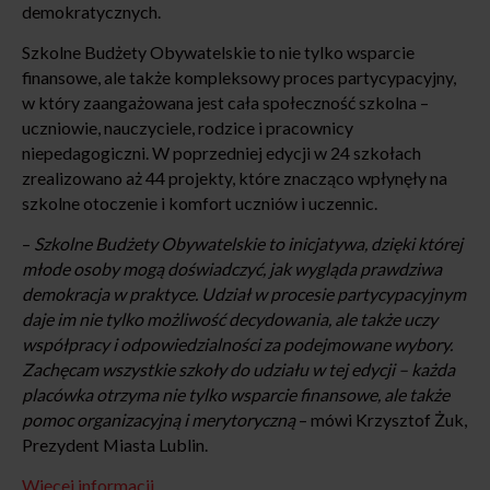
demokratycznych.
Szkolne Budżety Obywatelskie to nie tylko wsparcie
finansowe, ale także kompleksowy proces partycypacyjny,
w który zaangażowana jest cała społeczność szkolna –
uczniowie, nauczyciele, rodzice i pracownicy
niepedagogiczni. W poprzedniej edycji w 24 szkołach
zrealizowano aż 44 projekty, które znacząco wpłynęły na
szkolne otoczenie i komfort uczniów i uczennic.
–
Szkolne Budżety Obywatelskie to inicjatywa, dzięki której
młode osoby mogą doświadczyć, jak wygląda prawdziwa
demokracja w praktyce. Udział w procesie partycypacyjnym
daje im nie tylko możliwość decydowania, ale także uczy
współpracy i odpowiedzialności za podejmowane wybory.
Zachęcam wszystkie szkoły do udziału w tej edycji – każda
placówka otrzyma nie tylko wsparcie finansowe, ale także
pomoc organizacyjną i merytoryczną
– mówi Krzysztof Żuk,
Prezydent Miasta Lublin.
Więcej informacji