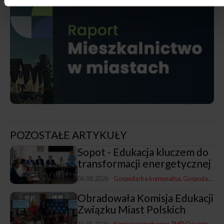
POZOSTAŁE ARTYKUŁY
Sopot - Edukacja kluczem do
transformacji energetycznej
06.08.2026
Gospodarka komunalna
Gospodarka i promocja
Obradowała Komisja Edukacji
Związku Miast Polskich