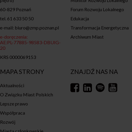
piętro)
Monitor Rozwoju Lokalnego
60-829 Poznań
Forum Rozwoju Lokalnego
tel. 61 633 50 50
Edukacja
e-mail: biuro@zmp.poznan.pl
Transformacja Energetyczna
e-doręczenia:
Archiwum Miast
AE:PL-77885-98583-DBUIG-
20
KRS 0000069153
MAPA STRONY
ZNAJDŹ NAS NA
Aktualności
O Związku Miast Polskich
Lepsze prawo
Współpraca
Rozwój
Miasta członkowskie