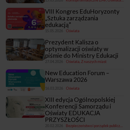
15.05.2026
Komisje tematyczne ZMP
Oświata
Z na
VIII Kongres EduHoryzonty
„Sztuka zarządzania
edukacją”
15.05.2026
Oświata
Prezydent Kalisza o
optymalizacji oświaty w
piśmie do Ministry Edukacji
27.04.2026
Oświata
Z naszych miast
New Education Forum –
Warszawa 2026
16.03.2026
Oświata
XIII edycja Ogólnopolskiej
Konferencji Samorządu i
Oświaty EDUKACJA
PRZYSZŁOŚCI
20.02.2026
Bezpieczeństwo i porządek publiczny
Oś