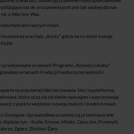
 wspólnie scenariusz, moderują ożywione międzypokoleniowe
bliżające nas do zrozumienia potrzeb tak ważnej dla nas
- nic o Was bez Was.
z mieszkańcami naszych miast.
zielskiej oraz halę „Azoty”, gdzie na co dzień trenuje
Koźle.
 są realizowane w ramach Programu „Rozwój Lokalny”
ionalnej w ramach III edycji Funduszy norweskich i
arte na popularnej idei sieciowania. Sieci są platformą
li miast, które uczą się od siebie nawzajem i wypracowują
wych z punktu widzenia rozwoju małych i średnich miast.
o Dostępne i Sprawiedliwe uczestniczą przedstawiciele
sło, Kędzierzyn – Koźle, Krosno, Mielec, Opoczno, Przemyśl,
brze, Zgierz, Złotów i Żary.