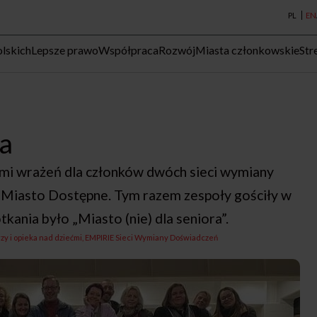
PL
EN
lskich
Lepsze prawo
Współpraca
Rozwój
Miasta członkowskie
Str
ra
nymi wrażeń dla członków dwóch sieci wymiany
Miasto Dostępne. Tym razem zespoły gościły w
ania było „Miasto (nie) dla seniora”.
zy i opieka nad dziećmi
EMPIRIE Sieci Wymiany Doświadczeń