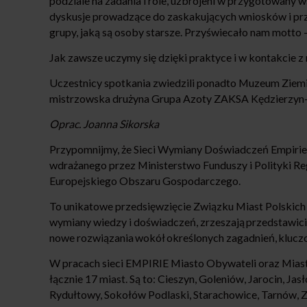
podziale na zadania i role, uzbrojeni w przygotowany
dyskusje prowadzące do zaskakujących wniosków i przy
grupy, jaką są osoby starsze. Przyświecało nam motto 
Jak zawsze uczymy się dzięki praktyce i w kontakcie 
Uczestnicy spotkania zwiedzili ponadto Muzeum Ziemi Ko
mistrzowska drużyna Grupa Azoty ZAKSA Kędzierzyn-
Oprac. Joanna Sikorska
Przypomnijmy, że Sieci Wymiany Doświadczeń Empirie
wdrażanego przez Ministerstwo Funduszy i Polityki Reg
Europejskiego Obszaru Gospodarczego.
To unikatowe przedsięwzięcie Związku Miast Polskich op
wymiany wiedzy i doświadczeń, zrzeszają przedstawicie
nowe rozwiązania wokół określonych zagadnień, kluczo
W pracach sieci EMPIRIE Miasto Obywateli oraz Miast
łącznie 17 miast. Są to: Cieszyn, Goleniów, Jarocin, Ja
Rydułtowy, Sokołów Podlaski, Starachowice, Tarnów, Za