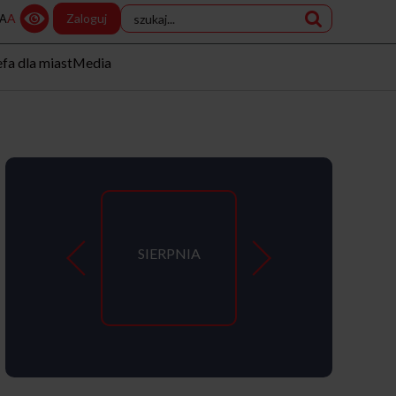
A
Zaloguj
A
efa dla miast
Media
SIERPNIA