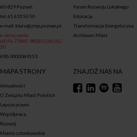
60-829 Poznań
Forum Rozwoju Lokalnego
tel. 61 633 50 50
Edukacja
e-mail: biuro@zmp.poznan.pl
Transformacja Energetyczna
e-doręczenia:
Archiwum Miast
AE:PL-77885-98583-DBUIG-
20
KRS 0000069153
MAPA STRONY
ZNAJDŹ NAS NA
Aktualności
O Związku Miast Polskich
Lepsze prawo
Współpraca
Rozwój
Miasta członkowskie