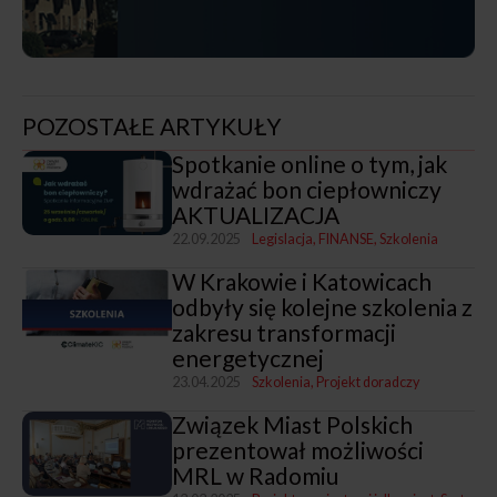
POZOSTAŁE ARTYKUŁY
Spotkanie online o tym, jak
wdrażać bon ciepłowniczy
AKTUALIZACJA
22.09.2025
Legislacja
FINANSE
Szkolenia
W Krakowie i Katowicach
odbyły się kolejne szkolenia z
zakresu transformacji
energetycznej
23.04.2025
Szkolenia
Projekt doradczy
Związek Miast Polskich
prezentował możliwości
MRL w Radomiu