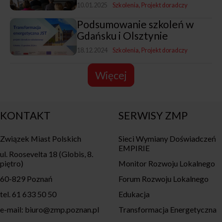
10.01.2025
Szkolenia
Projekt doradczy
Podsumowanie szkoleń w
Gdańsku i Olsztynie
18.12.2024
Szkolenia
Projekt doradczy
Więcej
KONTAKT
SERWISY ZMP
Związek Miast Polskich
Sieci Wymiany Doświadczeń
EMPIRIE
ul. Roosevelta 18 (Globis, 8.
piętro)
Monitor Rozwoju Lokalnego
60-829 Poznań
Forum Rozwoju Lokalnego
tel. 61 633 50 50
Edukacja
e-mail: biuro@zmp.poznan.pl
Transformacja Energetyczna