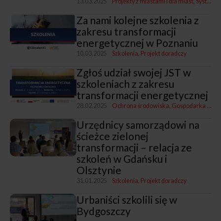
13.03.2025
Projekty z miastami i dla miast
System Analiz Samorządowych
Za nami kolejne szkolenia z
zakresu transformacji
energetycznej w Poznaniu
10.03.2025
Szkolenia
Projekt doradczy
Zgłoś udział swojej JST w
szkoleniach z zakresu
transformacji energetycznej
28.02.2025
Ochrona środowiska
Gospodarka komunalna
Urzędnicy samorządowi na
ścieżce zielonej
transformacji – relacja ze
szkoleń w Gdańsku i
Olsztynie
31.01.2025
Szkolenia
Projekt doradczy
Urbaniści szkolili się w
Bydgoszczy