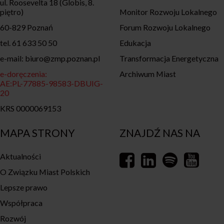
ul. Roosevelta 18 (Globis, 8.
piętro)
Monitor Rozwoju Lokalnego
60-829 Poznań
Forum Rozwoju Lokalnego
tel. 61 633 50 50
Edukacja
e-mail: biuro@zmp.poznan.pl
Transformacja Energetyczna
e-doręczenia:
Archiwum Miast
AE:PL-77885-98583-DBUIG-
20
KRS 0000069153
MAPA STRONY
ZNAJDŹ NAS NA
Aktualności
O Związku Miast Polskich
Lepsze prawo
Współpraca
Rozwój