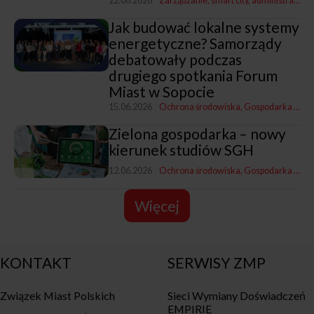
22.06.2026
Zarządzanie, smart city, administracja
G
Jak budować lokalne systemy
energetyczne? Samorządy
debatowały podczas
drugiego spotkania Forum
Miast w Sopocie
15.06.2026
Ochrona środowiska
Gospodarka komunalna
Zielona gospodarka – nowy
kierunek studiów SGH
12.06.2026
Ochrona środowiska
Gospodarka komunalna
Więcej
KONTAKT
SERWISY ZMP
Związek Miast Polskich
Sieci Wymiany Doświadczeń
EMPIRIE