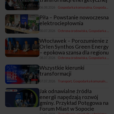
06.08.2026
Gospodarka komunalna
Gospodarka i promocja
Piła – Powstanie nowoczesna
elektrociepłownia
30.07.2026
Ochrona środowiska
Gospodarka komunalna
Włocławek – Porozumienie z
Orlen Synthos Green Energy
– epokowa szansa dla regionu
08.07.2026
Ochrona środowiska
Gospodarka komunalna
Wszystkie kierunki
transformacji
07.07.2026
Transport
Gospodarka komunalna
Rewi
Jak odnawialne źródła
energii napędzają rozwój
gminy. Przykład Potęgowa na
Forum Miast w Sopocie