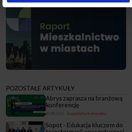
POZOSTAŁE ARTYKUŁY
Abrys zaprasza na branżową
konferencję
07.08.2026
Gospodarka komunalna
Sopot - Edukacja kluczem do
transformacji energetycznej