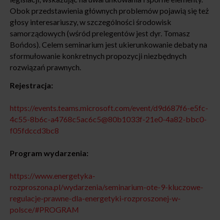
Obok przedstawienia głównych problemów pojawią się też
głosy interesariuszy, w szczególności środowisk
samorządowych (wśród prelegentów jest dyr. Tomasz
Bońdos). Celem seminarium jest ukierunkowanie debaty na
sformułowanie konkretnych propozycji niezbędnych
rozwiązań prawnych.
Rejestracja:
https://events.teams.microsoft.com/event/d9d687f6-e5fc-
4c55-8b6c-a4768c5ac6c5@80b1033f-21e0-4a82-bbc0-
f05fdccd3bc8
Program wydarzenia:
https://www.energetyka-
rozproszona.pl/wydarzenia/seminarium-ote-9-kluczowe-
regulacje-prawne-dla-energetyki-rozproszonej-w-
polsce/#PROGRAM