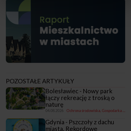
POZOSTAŁE ARTYKUŁY
Bolesławiec - Nowy park
łączy rekreację z troską o
naturę
04.08.2026
Ochrona środowiska
Gospodarka mieszkaniowa, przestrzenna i nieruchomościami
Gdynia - Pszczoły z dachu
miasta. Rekordowe