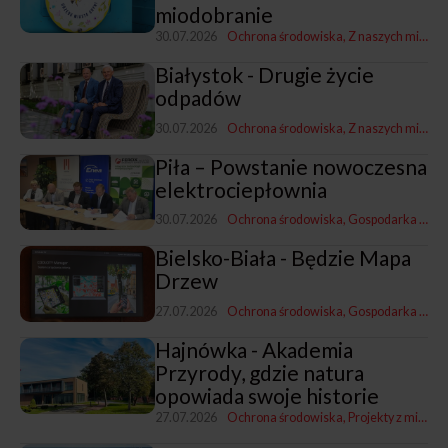
miodobranie
30.07.2026
Ochrona środowiska
Z naszych miast
Białystok - Drugie życie
odpadów
30.07.2026
Ochrona środowiska
Z naszych miast
G
Piła – Powstanie nowoczesna
elektrociepłownia
30.07.2026
Ochrona środowiska
Gospodarka komunalna
Bielsko-Biała - Będzie Mapa
Drzew
27.07.2026
Ochrona środowiska
Gospodarka mieszkaniowa, przestrzenna i nieruchomościami
Hajnówka - Akademia
Przyrody, gdzie natura
opowiada swoje historie
27.07.2026
Ochrona środowiska
Projekty z miastami i dla miast