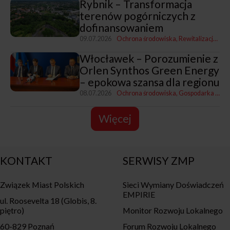
Rybnik – Transformacja
terenów pogórniczych z
dofinansowaniem
09.07.2026
Ochrona środowiska
Rewitalizacja, polityka miejska i rozwój
Włocławek – Porozumienie z
Orlen Synthos Green Energy
– epokowa szansa dla regionu
08.07.2026
Ochrona środowiska
Gospodarka komunalna
Więcej
KONTAKT
SERWISY ZMP
Związek Miast Polskich
Sieci Wymiany Doświadczeń
EMPIRIE
ul. Roosevelta 18 (Globis, 8.
piętro)
Monitor Rozwoju Lokalnego
60-829 Poznań
Forum Rozwoju Lokalnego