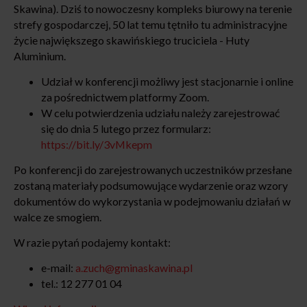
Skawina). Dziś to nowoczesny kompleks biurowy na terenie
strefy gospodarczej, 50 lat temu tętniło tu administracyjne
życie największego skawińskiego truciciela - Huty
Aluminium.
Udział w konferencji możliwy jest stacjonarnie i online
za pośrednictwem platformy Zoom.
W celu potwierdzenia udziału należy zarejestrować
się do dnia 5 lutego przez formularz:
https://bit.ly/3vMkepm
Po konferencji do zarejestrowanych uczestników przesłane
zostaną materiały podsumowujące wydarzenie oraz wzory
dokumentów do wykorzystania w podejmowaniu działań w
walce ze smogiem.
W razie pytań podajemy kontakt:
e-mail:
a.zuch@gminaskawina.pl
tel.: 12 277 01 04