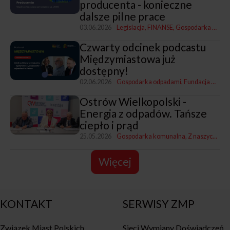
producenta - konieczne
dalsze pilne prace
03.06.2026
Legislacja
FINANSE
Gospodarka odpadami
Czwarty odcinek podcastu
Międzymiastowa już
dostępny!
02.06.2026
Gospodarka odpadami
Fundacja Miasto
Ostrów Wielkopolski -
Energia z odpadów. Tańsze
ciepło i prąd
25.05.2026
Gospodarka komunalna
Z naszych miast
Więcej
KONTAKT
SERWISY ZMP
Związek Miast Polskich
Sieci Wymiany Doświadczeń