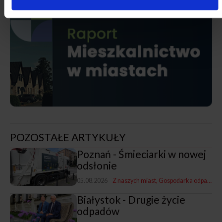
POZOSTAŁE ARTYKUŁY
Poznań - Śmieciarki w nowej
odsłonie
05.08.2026
Z naszych miast
Gospodarka odpadami
Białystok - Drugie życie
odpadów