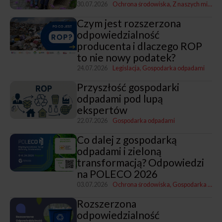
30.07.2026
Ochrona środowiska
Z naszych miast
G
Czym jest rozszerzona
odpowiedzialność
producenta i dlaczego ROP
to nie nowy podatek?
24.07.2026
Legislacja
Gospodarka odpadami
Przyszłość gospodarki
odpadami pod lupą
ekspertów
22.07.2026
Gospodarka odpadami
Co dalej z gospodarką
odpadami i zieloną
transformacją? Odpowiedzi
na POLECO 2026
03.07.2026
Ochrona środowiska
Gospodarka odpadami
Rozszerzona
odpowiedzialność