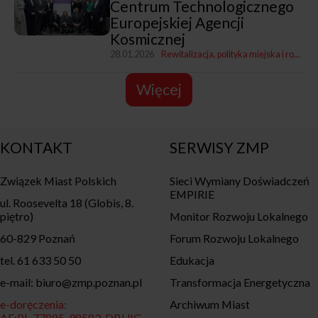
Centrum Technologicznego
Europejskiej Agencji
Kosmicznej
28.01.2026
Rewitalizacja, polityka miejska i rozwój
Więcej
KONTAKT
SERWISY ZMP
Związek Miast Polskich
Sieci Wymiany Doświadczeń
EMPIRIE
ul. Roosevelta 18 (Globis, 8.
piętro)
Monitor Rozwoju Lokalnego
60-829 Poznań
Forum Rozwoju Lokalnego
tel. 61 633 50 50
Edukacja
e-mail: biuro@zmp.poznan.pl
Transformacja Energetyczna
e-doręczenia:
Archiwum Miast
AE:PL-77885-98583-DBUIG-