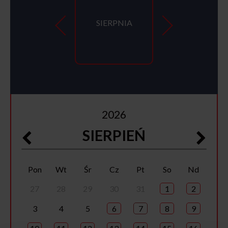
SIERPNIA
2026
SIERPIEŃ
Pon
Wt
Śr
Cz
Pt
So
Nd
27
28
29
30
31
1
2
3
4
5
6
7
8
9