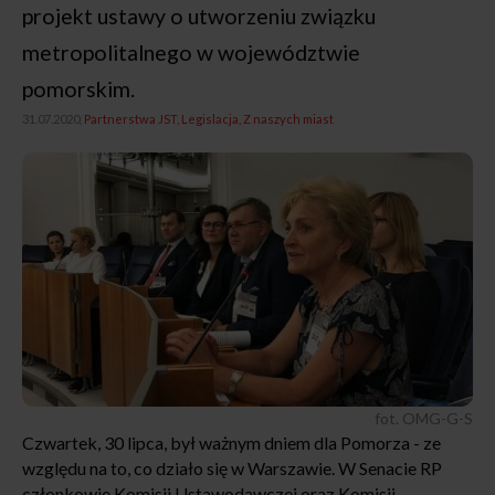
projekt ustawy o utworzeniu związku
metropolitalnego w województwie
pomorskim.
31.07.2020,
Partnerstwa JST
Legislacja
Z naszych miast
fot. OMG-G-S
Czwartek, 30 lipca, był ważnym dniem dla Pomorza - ze
względu na to, co działo się w Warszawie. W Senacie RP
członkowie Komisji Ustawodawczej oraz Komisji