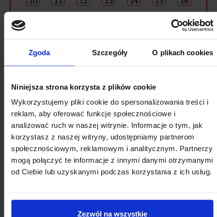
10
11
12
13
14
15
16
17
18
19
20
21
22
23
24
25
26
27
28
29
30
Zgoda
Szczegóły
O plikach cookies
31
1
2
3
4
5
6
Niniejsza strona korzysta z plików cookie
Wykorzystujemy pliki cookie do spersonalizowania treści i
reklam, aby oferować funkcje społecznościowe i
analizować ruch w naszej witrynie. Informacje o tym, jak
korzystasz z naszej witryny, udostępniamy partnerom
społecznościowym, reklamowym i analitycznym. Partnerzy
mogą połączyć te informacje z innymi danymi otrzymanymi
od Ciebie lub uzyskanymi podczas korzystania z ich usług.
Zezwól na wszystkie