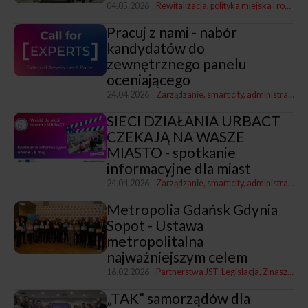
04.05.2026
Rewitalizacja, polityka miejska i rozwój
Pracuj z nami - nabór
kandydatów do
zewnętrznego panelu
oceniającego
24.04.2026
Zarządzanie, smart city, administracja
P
SIECI DZIAŁANIA URBACT
CZEKAJĄ NA WASZE
MIASTO - spotkanie
informacyjne dla miast
24.04.2026
Zarządzanie, smart city, administracja
P
Metropolia Gdańsk Gdynia
Sopot - Ustawa
metropolitalna
najważniejszym celem
16.02.2026
Partnerstwa JST
Legislacja
Z naszych miast
„TAK” samorządów dla