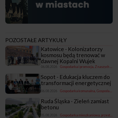
POZOSTAŁE ARTYKUŁY
Katowice - Kolonizatorzy
kosmosu będą trenować w
dawnej Kopalni Wujek
06.08.2026
Gospodarka i promocja
Z naszych miast
Sopot - Edukacja kluczem do
transformacji energetycznej
06.08.2026
Gospodarka komunalna
Gospodarka i promocja
Ruda Śląska - Zieleń zamiast
betonu
05.08.2026
Gospodarka mieszkaniowa, przestrzenna i nieruchomościami