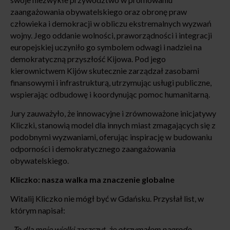
zaangażowania obywatelskiego oraz obronę praw
człowieka i demokracji w obliczu ekstremalnych wyzwań
wojny. Jego oddanie wolności, praworządności i integracji
europejskiej uczyniło go symbolem odwagi i nadziei na
demokratyczną przyszłość Kijowa. Pod jego
kierownictwem Kijów skutecznie zarządzał zasobami
finansowymi i infrastrukturą, utrzymując usługi publiczne,
wspierając odbudowę i koordynując pomoc humanitarną.
Jury zauważyło, że innowacyjne i zrównoważone inicjatywy
Kliczki, stanowią model dla innych miast zmagających się z
podobnymi wyzwaniami, oferując inspirację w budowaniu
odporności i demokratycznego zaangażowania
obywatelskiego.
Kliczko: nasza walka ma znaczenie globalne
Witalij Kliczko nie mógł być w Gdańsku. Przysłał list, w
którym napisał:
„To dla mnie wielki zaszczyt, że otrzymałem nagrodę