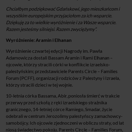
Chciałbym podziękować Gdańskowi, jego mieszkańcom i
wszystkim europejskim przyjaciołom za ich wsparcie.
Dziękuję za to wielkie wyróżnienie i za Wasze wsparcie.
Razem jesteśmy silniejsi. Razem zwyciężymy”.
Wyróżnienie:
Aramin i Elhanan
Wyróżnienie czwartej edycji Nagrody im. Pawła
Adamowicza dostali Bassam Aramin i Rami Elhanan –
ojcowie, którzy stracili córki w konflikcie izraelsko-
palestyńskim; przedstawiciele Parents Circle – Families
Forum (PCFF), organizacji rodziców z Palestyny i Izraela,
którzy stracili dzieci w tej wojnie.
10-letnia córka Bassama, Abir, poniosła śmierć w trakcie
przerwy przed szkołą z ręki izraelskiego strażnika
granicznego, 14-letniej córce Ramiego, Smadar, życie
odebrali w centrum Jerozolimy palestyńscy zamachowcy-
samobójcy. Ich ojcowie zjednoczeni w obliczu straty, od lat
niosą świadectwo pokoju. Parents Circle – Families Forum,