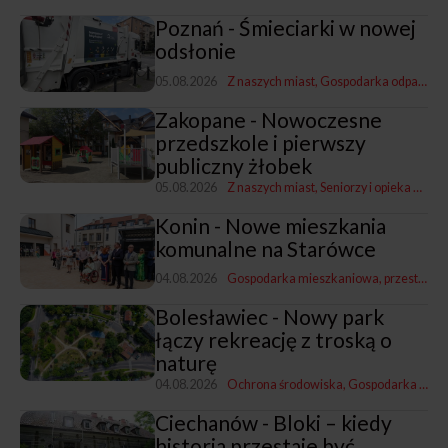
Poznań - Śmieciarki w nowej
odsłonie
05.08.2026
Z naszych miast
Gospodarka odpadami
Zakopane - Nowoczesne
przedszkole i pierwszy
publiczny żłobek
05.08.2026
Z naszych miast
Seniorzy i opieka nad dziećmi
Konin - Nowe mieszkania
komunalne na Starówce
04.08.2026
Gospodarka mieszkaniowa, przestrzenna i nieruchomościami
Bolesławiec - Nowy park
łączy rekreację z troską o
naturę
04.08.2026
Ochrona środowiska
Gospodarka mieszkaniowa, przestrzenna i nieruchomościami
Ciechanów - Bloki – kiedy
historia przestaje być