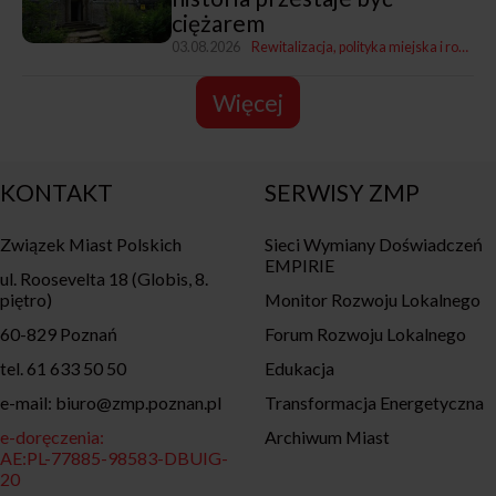
ciężarem
03.08.2026
Rewitalizacja, polityka miejska i rozwój
Więcej
KONTAKT
SERWISY ZMP
Związek Miast Polskich
Sieci Wymiany Doświadczeń
EMPIRIE
ul. Roosevelta 18 (Globis, 8.
piętro)
Monitor Rozwoju Lokalnego
60-829 Poznań
Forum Rozwoju Lokalnego
tel. 61 633 50 50
Edukacja
e-mail: biuro@zmp.poznan.pl
Transformacja Energetyczna
e-doręczenia:
Archiwum Miast
AE:PL-77885-98583-DBUIG-
20