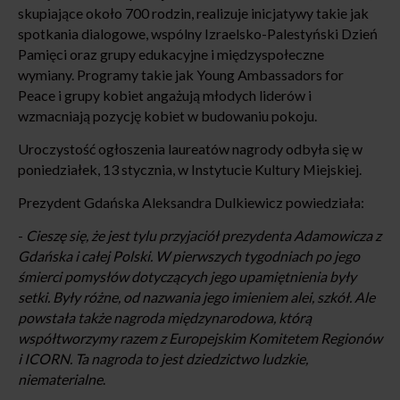
skupiające około 700 rodzin, realizuje inicjatywy takie jak
spotkania dialogowe, wspólny Izraelsko-Palestyński Dzień
Pamięci oraz grupy edukacyjne i międzyspołeczne
wymiany. Programy takie jak Young Ambassadors for
Peace i grupy kobiet angażują młodych liderów i
wzmacniają pozycję kobiet w budowaniu pokoju.
Uroczystość ogłoszenia laureatów nagrody odbyła się w
poniedziałek, 13 stycznia, w Instytucie Kultury Miejskiej.
Prezydent Gdańska Aleksandra Dulkiewicz powiedziała:
-
Cieszę się, że jest tylu przyjaciół prezydenta Adamowicza z
Gdańska i całej Polski. W pierwszych tygodniach po jego
śmierci pomysłów dotyczących jego upamiętnienia były
setki. Były różne, od nazwania jego imieniem alei, szkół. Ale
powstała także nagroda międzynarodowa, którą
współtworzymy razem z Europejskim Komitetem Regionów
i ICORN. Ta nagroda to jest dziedzictwo ludzkie,
niematerialne
.