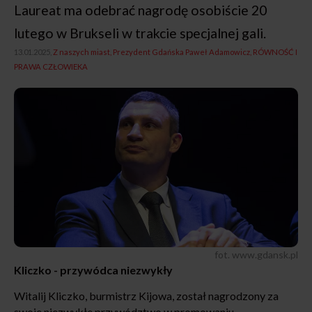
Laureat ma odebrać nagrodę osobiście 20
lutego w Brukseli w trakcie specjalnej gali.
13.01.2025,
Z naszych miast
Prezydent Gdańska Paweł Adamowicz
RÓWNOŚĆ I
PRAWA CZŁOWIEKA
fot. www.gdansk.pl
Kliczko - przywódca niezwykły
Witalij Kliczko, burmistrz Kijowa, został nagrodzony za
swoje niezwykłe przywództwo w promowaniu