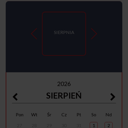
SIERPNIA
2026
SIERPIEŃ
Pon
Wt
Śr
Cz
Pt
So
Nd
27
28
29
30
31
1
2