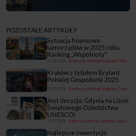
POZOSTAŁE ARTYKUŁY
Sytuacja finansowa
samorządów w 2025 roku.
Ranking „Wspólnoty”
03.08.2026
Konkursy, rankingi i nagrody
FINANSE
Kraków z tytułem Brylant
Polskiej Gospodarki 2025
29.07.2026
Konkursy, rankingi i nagrody
Gospodarka i promocja
Jest decyzja: Gdynia na Liście
Światowego Dziedzictwa
UNESCO!
27.07.2026
Kultura
Konkursy, rankingi i nagrody
Go
Najlepsze inwestycje