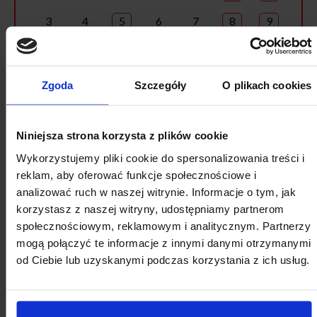
3
4
5
6
7
8
9
10
11
12
13
14
15
16
17
18
19
20
21
22
23
Zgoda
Szczegóły
O plikach cookies
24
25
26
27
28
29
30
31
1
2
3
4
5
6
Niniejsza strona korzysta z plików cookie
Wykorzystujemy pliki cookie do spersonalizowania treści i
reklam, aby oferować funkcje społecznościowe i
analizować ruch w naszej witrynie. Informacje o tym, jak
korzystasz z naszej witryny, udostępniamy partnerom
społecznościowym, reklamowym i analitycznym. Partnerzy
mogą połączyć te informacje z innymi danymi otrzymanymi
od Ciebie lub uzyskanymi podczas korzystania z ich usług.