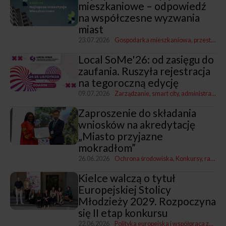
mieszkaniowe – odpowiedź
na współczesne wyzwania
miast
23.07.2026
Gospodarka mieszkaniowa, przestrzenna i nieruchomościami
Local SoMe'26: od zasięgu do
zaufania. Ruszyła rejestracja
na tegoroczną edycję
09.07.2026
Zarządzanie, smart city, administracja
K
Zaproszenie do składania
wniosków na akredytację
„Miasto przyjazne
mokradłom”
26.06.2026
Ochrona środowiska
Konkursy, rankingi i nagrody
Kielce walczą o tytuł
Europejskiej Stolicy
Młodzieży 2029. Rozpoczyna
się II etap konkursu
22.06.2026
Polityka europejska i współpraca zagraniczna