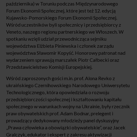
października) w Toruniu podczas Międzynarodowego
Forum Ekonomii Społecznej, które jest też 12. edycją
Kujawsko-Pomorskiego Forum Ekonomii Społecznej.
Wśród uczestników byli społecznicy i przedsiębiorcy z
Veneto, naszego regionu partnerskiego we Włoszech. W
spotkaniu wzięli udział przewodnicząca sejmiku
województwa Elżbieta Piniewska i członek zarządu
województwa Sławomir Kopyść. Honorowy patronat nad
wydarzeniem sprawują marszałek Piotr Całbecki oraz
Przedstawicielstwo Komisji Europejskiej.
Wśród zaproszonych gości m.in. prof. Alona Revko z
ukraińskiego Czernihowskiego Narodowego Uniwersytetu
Technologicznego, która opowiedziała o rozwoju
przedsiębiorczości społecznej i kształtowaniu kapitału
społecznego w warunkach wojny na Ukrainie, były rzecznik
praw obywatelskich prof. Adam Bodnar, prelegent i
prowadzący dedykowany młodzieży panel dyskusyjny
„Prawa człowieka a obowiązki obywatelskie”, oraz Jacek
Gralczyk, edukator i ekspert z zakresu aktywizacji