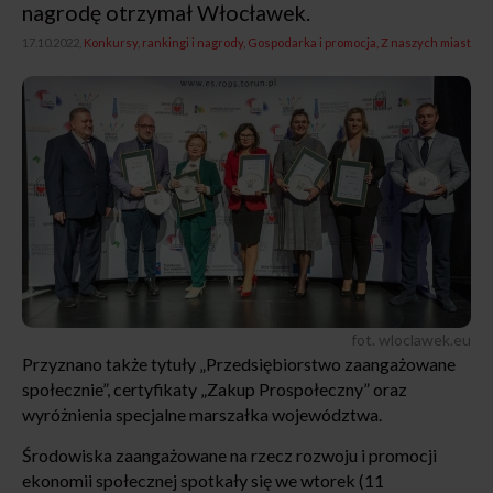
nagrodę otrzymał Włocławek.
17.10.2022,
Konkursy, rankingi i nagrody
Gospodarka i promocja
Z naszych miast
fot. wloclawek.eu
Przyznano także tytuły „Przedsiębiorstwo zaangażowane
społecznie”, certyfikaty „Zakup Prospołeczny” oraz
wyróżnienia specjalne marszałka województwa.
Środowiska zaangażowane na rzecz rozwoju i promocji
ekonomii społecznej spotkały się we wtorek (11