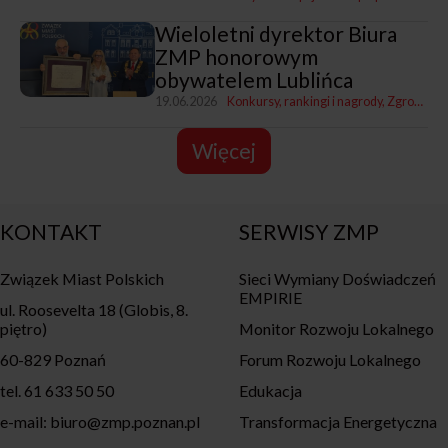
Wieloletni dyrektor Biura
ZMP honorowym
obywatelem Lublińca
19.06.2026
Konkursy, rankingi i nagrody
Zgromadzenia i Zarządy ZMP
Więcej
KONTAKT
SERWISY ZMP
Związek Miast Polskich
Sieci Wymiany Doświadczeń
EMPIRIE
ul. Roosevelta 18 (Globis, 8.
piętro)
Monitor Rozwoju Lokalnego
60-829 Poznań
Forum Rozwoju Lokalnego
tel. 61 633 50 50
Edukacja
e-mail: biuro@zmp.poznan.pl
Transformacja Energetyczna