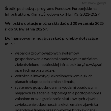
fot. www.gov.pl
Środki pochodzą z programu Fundusze Europejskie na
Infrastrukturę, Klimat, Środowisko (FEnIKS) 2021-2027.
Wnioski o dotacje można składać od 30 września 2025
r. do 30 kwietnia 2026 r.
Dofinansowanie mogą uzyskać projekty dotyczące
m.in.:
wsparcia zrównoważonych systemów
gospodarowania wodami opadowymi z udziałem
zieleni/zielono‐niebieskiej infrastruktury/rozwiązań
opartych na przyrodzie,
wdrożenia inwestycji określonych w miejskich
planach adaptacji do zmian klimatu,
systemów gospodarowania wodami opadowymi
mających za zadanie: zapobieganie podtopieniom i
zalaniom oraz ograniczanie skutków tych zjawisk,
zwiększenie odporności na ekstremalne zjawiska
pogodowe (ulewy oraz powodzie błyskawiczne),