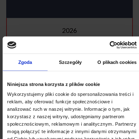
2026
SIERPIEŃ
Zgoda
Szczegóły
O plikach cookies
Pon
Wt
Śr
Cz
Pt
So
Nd
27
28
29
30
31
1
2
Niniejsza strona korzysta z plików cookie
3
4
5
6
7
8
9
Wykorzystujemy pliki cookie do spersonalizowania treści i
10
11
12
13
14
15
16
reklam, aby oferować funkcje społecznościowe i
analizować ruch w naszej witrynie. Informacje o tym, jak
17
18
19
20
21
22
23
korzystasz z naszej witryny, udostępniamy partnerom
24
25
26
27
28
29
30
społecznościowym, reklamowym i analitycznym. Partnerzy
mogą połączyć te informacje z innymi danymi otrzymanymi
31
1
2
3
4
5
6
od Ciebie lub uzyskanymi podczas korzystania z ich usług.