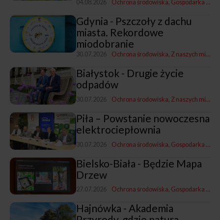
04.08.2026
Ochrona środowiska
Gospodarka mieszkaniowa, przestrzenna i nieruchomościami
Gdynia - Pszczoły z dachu
miasta. Rekordowe
miodobranie
30.07.2026
Ochrona środowiska
Z naszych miast
Białystok - Drugie życie
odpadów
30.07.2026
Ochrona środowiska
Z naszych miast
G
Piła – Powstanie nowoczesna
elektrociepłownia
30.07.2026
Ochrona środowiska
Gospodarka komunalna
Bielsko-Biała - Będzie Mapa
Drzew
27.07.2026
Ochrona środowiska
Gospodarka mieszkaniowa, przestrzenna i nieruchomościami
Hajnówka - Akademia
Przyrody, gdzie natura