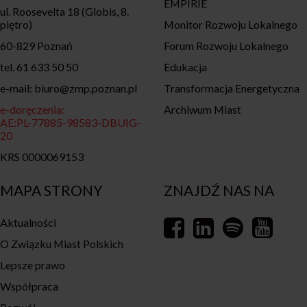
EMPIRIE
ul. Roosevelta 18 (Globis, 8.
piętro)
Monitor Rozwoju Lokalnego
60-829 Poznań
Forum Rozwoju Lokalnego
tel. 61 633 50 50
Edukacja
e-mail: biuro@zmp.poznan.pl
Transformacja Energetyczna
e-doręczenia:
Archiwum Miast
AE:PL-77885-98583-DBUIG-
20
KRS 0000069153
MAPA STRONY
ZNAJDŹ NAS NA
Aktualności
O Związku Miast Polskich
Lepsze prawo
Współpraca