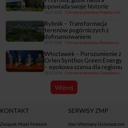
opowiada swoje historie
27.07.2026
Ochrona środowiska
Projekty z miastami i dla miast
Rybnik – Transformacja
terenów pogórniczych z
dofinansowaniem
09.07.2026
Ochrona środowiska
Rewitalizacja, polityka miejska i rozwój
Włocławek – Porozumienie z
Orlen Synthos Green Energy
– epokowa szansa dla regionu
08.07.2026
Ochrona środowiska
Gospodarka komunalna
Więcej
KONTAKT
SERWISY ZMP
Związek Miast Polskich
Sieci Wymiany Doświadczeń