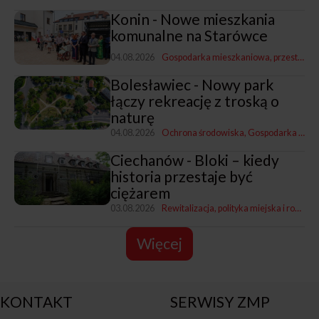
Konin - Nowe mieszkania
komunalne na Starówce
04.08.2026
Gospodarka mieszkaniowa, przestrzenna i nieruchomościami
Bolesławiec - Nowy park
łączy rekreację z troską o
naturę
04.08.2026
Ochrona środowiska
Gospodarka mieszkaniowa, przestrzenna i nieruchomościami
Ciechanów - Bloki – kiedy
historia przestaje być
ciężarem
03.08.2026
Rewitalizacja, polityka miejska i rozwój
Więcej
KONTAKT
SERWISY ZMP