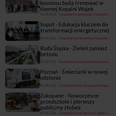
kosmosu będą trenować w
dawnej Kopalni Wujek
06.08.2026
Gospodarka i promocja
Z naszych miast
Sopot - Edukacja kluczem do
transformacji energetycznej
06.08.2026
Gospodarka komunalna
Gospodarka i promocja
Ruda Śląska - Zieleń zamiast
betonu
05.08.2026
Gospodarka mieszkaniowa, przestrzenna i nieruchomościami
Poznań - Śmieciarki w nowej
odsłonie
05.08.2026
Z naszych miast
Gospodarka odpadami
Zakopane - Nowoczesne
przedszkole i pierwszy
publiczny żłobek
05.08.2026
Z naszych miast
Seniorzy i opieka nad dziećmi