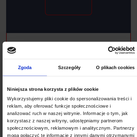
2026
SIERPIEŃ
Zgoda
Szczegóły
O plikach cookies
Pon
Wt
Śr
Cz
Pt
So
Nd
Niniejsza strona korzysta z plików cookie
27
28
29
30
31
1
2
Wykorzystujemy pliki cookie do spersonalizowania treści i
3
4
5
6
7
8
9
reklam, aby oferować funkcje społecznościowe i
analizować ruch w naszej witrynie. Informacje o tym, jak
10
11
12
13
14
15
16
korzystasz z naszej witryny, udostępniamy partnerom
17
18
19
20
21
22
23
społecznościowym, reklamowym i analitycznym. Partnerzy
mogą połączyć te informacje z innymi danymi otrzymanymi