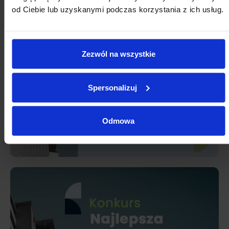
24
25
26
27
28
29
30
od Ciebie lub uzyskanymi podczas korzystania z ich usług.
31
1
2
3
4
5
6
Zezwól na wszystkie
Spersonalizuj
Odmowa