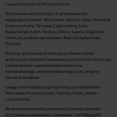
czuwał Sekretarz KGN Damian Irek.
W spotkaniu uczestniczyło 31 przedstawicieli
następujących miast: Wrocławia, Tychów, Gliwic, Poznania,
Krakowa, Kutna, Tarnowa, Częstochowy, Solca
Kujawskiego, Łodzi, Torunia, Zabrza, Sopotu i Dąbrowy
Górniczej, a także reprezentanci Biura Związku Miast
Polskich.
Podczas spotkania pod dyskusję poddane zostały
propozycje rozwiązań równoważących ochronę lokatorską
z obowiązkami i uprawnieniami właściciela
mieszkaniowego zasobu komunalnego oraz zmian w
obszarze bonifikat.
Uwagi i rekomendacje zgłaszali m.in. przedstawiciele
Wrocławia, Poznania, Łodzi, Tychów, Gliwic, Kutna i
Częstochowy.
W ramach partnerskiej współpracy Komisja omówiła i
pozytywnie zaopiniowała stanowisko Unii Metropolii