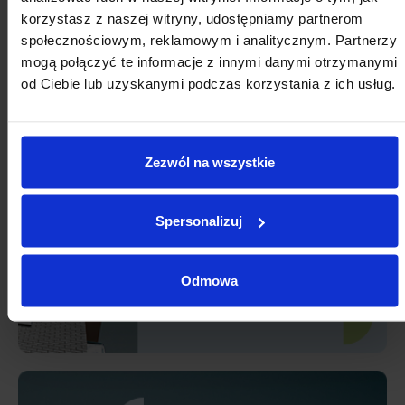
10
11
12
13
14
15
16
korzystasz z naszej witryny, udostępniamy partnerom
społecznościowym, reklamowym i analitycznym. Partnerzy
17
18
19
20
21
22
23
mogą połączyć te informacje z innymi danymi otrzymanymi
24
25
26
27
28
29
30
od Ciebie lub uzyskanymi podczas korzystania z ich usług.
31
1
2
3
4
5
6
Zezwól na wszystkie
Spersonalizuj
Odmowa