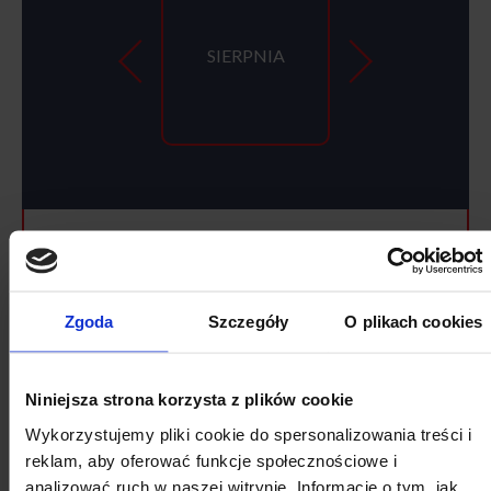
SIERPNIA
2026
SIERPIEŃ
Zgoda
Szczegóły
O plikach cookies
Pon
Wt
Śr
Cz
Pt
So
Nd
Niniejsza strona korzysta z plików cookie
27
28
29
30
31
1
2
Wykorzystujemy pliki cookie do spersonalizowania treści i
3
4
5
6
7
8
9
reklam, aby oferować funkcje społecznościowe i
analizować ruch w naszej witrynie. Informacje o tym, jak