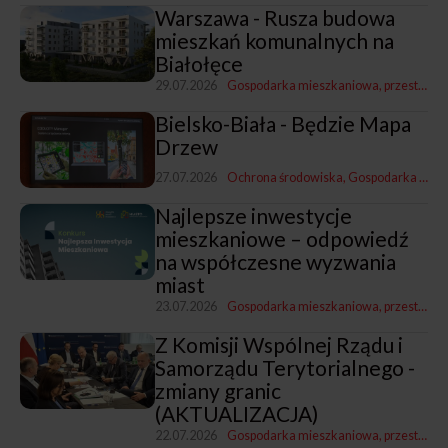
Warszawa - Rusza budowa
mieszkań komunalnych na
Białołęce
29.07.2026
Gospodarka mieszkaniowa, przestrzenna i nieruchomościami
Bielsko-Biała - Będzie Mapa
Drzew
27.07.2026
Ochrona środowiska
Gospodarka mieszkaniowa, przestrzenna i nieruchomościami
Najlepsze inwestycje
mieszkaniowe – odpowiedź
na współczesne wyzwania
miast
23.07.2026
Gospodarka mieszkaniowa, przestrzenna i nieruchomościami
Z Komisji Wspólnej Rządu i
Samorządu Terytorialnego -
zmiany granic
(AKTUALIZACJA)
22.07.2026
Gospodarka mieszkaniowa, przestrzenna i nieruchomościami