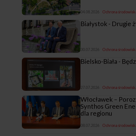
04.08.2026
Ochrona środowisk
Białystok - Drugie
30.07.2026
Ochrona środowisk
Bielsko-Biała - Bę
27.07.2026
Ochrona środowisk
Włocławek – Poroz
Synthos Green Ene
dla regionu
08.07.2026
Ochrona środowisk