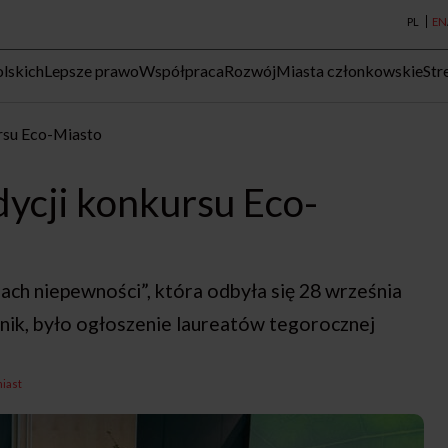
PL
EN
lskich
Lepsze prawo
Współpraca
Rozwój
Miasta członkowskie
Str
rsu Eco-Miasto
ycji konkursu Eco-
ch niepewności”, która odbyła się 28 września
k, było ogłoszenie laureatów tegorocznej
miast