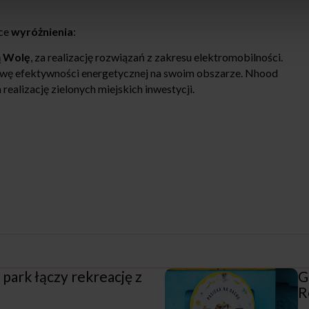
ące
wyróżnienia
:
ą Wolę
, za realizację rozwiązań z zakresu elektromobilności.
wę efektywności energetycznej na swoim obszarze. Nhood
 realizację zielonych miejskich inwestycji.
park łączy rekreację z
G
R