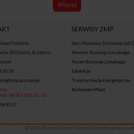
Więcej
AKT
SERWISY ZMP
iast Polskich
Sieci Wymiany Doświadczeń 
elta 18 (Globis, 8. piętro)
Monitor Rozwoju Lokalnego
oznań
Forum Rozwoju Lokalnego
3 50 50
Edukacja
iuro@zmp.poznan.pl
Transformacja Energetyczna
nia:
Archiwum Miast
7885-98583-DBUIG-20
0069153
i
2026 Związek Miast Polskich Wszelkie prawa zas