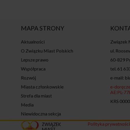
MAPA STRONY
KONT
Aktualności
Związek M
O Związku Miast Polskich
ul. Roosev
Lepsze prawo
60-829 P
Współpraca
tel. 61 63
Rozwój
e-mail: b
Miasta członkowskie
e-doręcze
AE:PL-7
Strefa dla miast
KRS 000
Media
Niewidoczna sekcja
Polityka prywatnośc