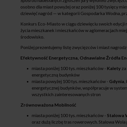
Spośród nadesłanych zgłoszeń jury wyłoniło zwycięzcó
osobno dla miast powyżej oraz poniżej 100 tysięcy mie
dziewięć nagród — w kategorii Gospodarka Wodna, prz
Konkurs Eco-Miasto w ciągu dziewięciu swoich edycji n
życia mieszkanek i mieszkańców w aglomeracjach miej
środowisko.
Poniżej prezentujemy listę zwycięzców i miast nagrod
Efektywność Energetyczna, Odnawialne Źródła Ene
miasta poniżej 100 tys. mieszkańców -
Kalety
za
energetyczną budynków
miasta powyżej 100 tys. mieszkańców -
Gdynia
,
energetycznej budynków, współpracuje w system
wszystkich zainteresowanych stron
Zrównoważona Mobilność
miasta poniżej 100 tys. mieszkańców -
Stalowa 
oraz dużą liczbę tras rowerowych. Stalowa Wola 