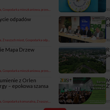
a
Gospodarka mieszkaniowa, przestrzenna i nieruchomościami
Z naszych miast
30
 życie odpadów
P
e
a
Z naszych miast
Gospodarka odpadami
30
dzie Mapa Drzew
R
p
a
Gospodarka mieszkaniowa, przestrzenna i nieruchomościami
Z naszych miast
09
umienie z Orlen
M
rgy – epokowa szansa
Ż
a
Gospodarka komunalna
Z naszych miast
07