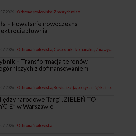
.07.2026
Ochrona środowiska
Z naszych miast
iła – Powstanie nowoczesna
lektrociepłownia
.07.2026
Ochrona środowiska
Gospodarka komunalna
Z naszych miast
ybnik – Transformacja terenów
ogórniczych z dofinansowaniem
.07.2026
Ochrona środowiska
Rewitalizacja, polityka miejska i rozwój
Z naszych
iędzynarodowe Targi „ZIELEŃ TO
YCIE” w Warszawie
.07.2026
Ochrona środowiska