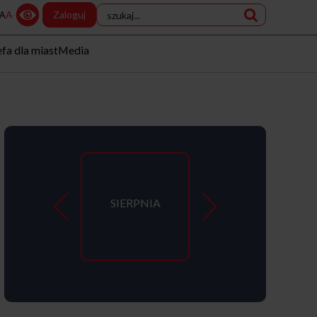
A
Zaloguj
A
efa dla miast
Media
SIERPNIA