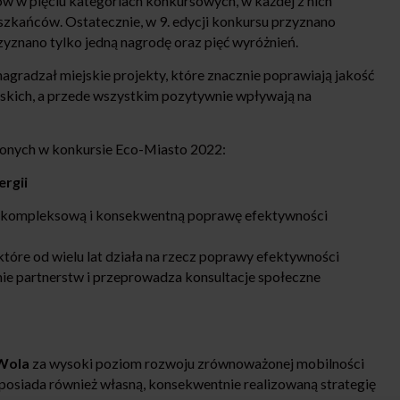
w w pięciu kategoriach konkursowych, w każdej z nich
szkańców. Ostatecznie, w 9. edycji konkursu przyznano
yznano tylko jedną nagrodę oraz pięć wyróżnień.
agradzał miejskie projekty, które znacznie poprawiają jakość
skich, a przede wszystkim pozytywnie wpływają na
zonych w konkursie Eco-Miasto 2022:
rgii
 kompleksową i konsekwentną poprawę efektywności
 które od wielu lat działa na rzecz poprawy efektywności
ie partnerstw i przeprowadza konsultacje społeczne
Wola
za wysoki poziom rozwoju zrównoważonej mobilności
posiada również własną, konsekwentnie realizowaną strategię