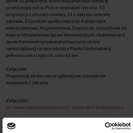
sumie 31 propozycji, które mają poprawić sytuację
przebywających w Polsce obywateli Ukrainy: 13
propozycji z obszaru oświaty, 11 z zakresu ochrony
zdrowia, 3 z polityki społecznej oraz 4 dotyczące
mieszkalnictwa. Na posiedzeniu Zespołu ds. Uchodźców 16
maja w Ministerstwie Spraw Wewnętrznych i Administracji
Jacek Karnowski przekazał propozycje strony
samorządowej na ręce ministra Pawła Szefernakera,
pełnomocnika rządu ds. uchodźców.
Załącznik:
Propozycje strony samorządowej ws. uchodźców
wojennych z Ukrainy
Załączniki:
31 samorządowych propozycji - pismo do P. Szefernakera