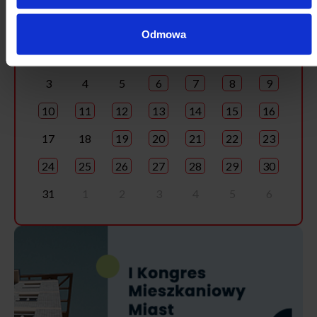
Pon
Wt
Śr
Cz
Pt
So
Nd
Odmowa
27
28
29
30
31
1
2
3
4
5
6
7
8
9
10
11
12
13
14
15
16
17
18
19
20
21
22
23
24
25
26
27
28
29
30
31
1
2
3
4
5
6