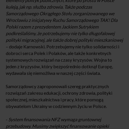
elementy polityk publicznych, które po prostu w Polsce
kuleją, jak np. służba zdrowia. Także podczas
Samorządowego Okrągłego Stołu zorganizowanego we
Wrocławiu z inicjatywy Ruchu Samorządowego TAK! Dla
Polski razem z prezydentem Jackiem Sutrykiem
podkreślaliśmy, że potrzebujemy nie tylko długofalowej
polityki migracyjnej, ale także dobrej polityki mieszkaniowej
– dodaje Karnowski. Potrzebujemy nie tylko solidarności i
dobroci serca Polek i Polaków, ale także konkretnych
systemowych rozwiązań na czasy kryzysów. Wojna to
jeden z kryzysów, który bezpośrednio dotknął Europę,
wydawała się niemożliwa w naszej części świata.
Samorządowcy zaproponowali szereg praktycznych
rozwiązań zakresu edukacji, ochrony zdrowia, polityki
społecznej, mieszkalnictwa i pracy, które pomogą
obywatelom Ukrainy w codziennym życiu w Polsce.
-
System finansowania NFZ wymaga gruntownej
przebudowy. Musimy zwiększyć finansowanie opieki