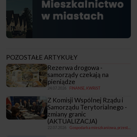
POZOSTAŁE ARTYKUŁY
Rezerwa drogowa -
samorządy czekają na
pieniądze
24.07.2026
FINANSE
KWRiST
Z Komisji Wspólnej Rządu i
Samorządu Terytorialnego -
zmiany granic
(AKTUALIZACJA)
22.07.2026
Gospodarka mieszkaniowa, przestrzenna i nieruchomościami