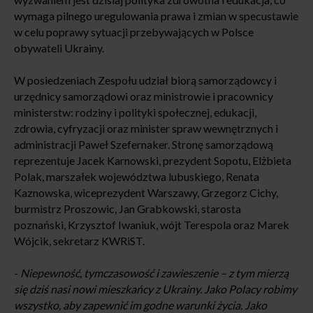
wymaga pilnego uregulowania prawa i zmian w specustawie
w celu poprawy sytuacji przebywających w Polsce
obywateli Ukrainy.
W posiedzeniach Zespołu udział biorą samorządowcy i
urzędnicy samorządowi oraz ministrowie i pracownicy
ministerstw: rodziny i polityki społecznej, edukacji,
zdrowia, cyfryzacji oraz minister spraw wewnętrznych i
administracji Paweł Szefernaker. Stronę samorządową
reprezentuje Jacek Karnowski, prezydent Sopotu, Elżbieta
Polak, marszałek województwa lubuskiego, Renata
Kaznowska, wiceprezydent Warszawy, Grzegorz Cichy,
burmistrz Proszowic, Jan Grabkowski, starosta
poznański, Krzysztof Iwaniuk, wójt Terespola oraz Marek
Wójcik, sekretarz KWRiST.
-
Niepewność, tymczasowość i zawieszenie – z tym mierzą
się dziś nasi nowi mieszkańcy z Ukrainy. Jako Polacy robimy
wszystko, aby zapewnić im godne warunki życia. Jako