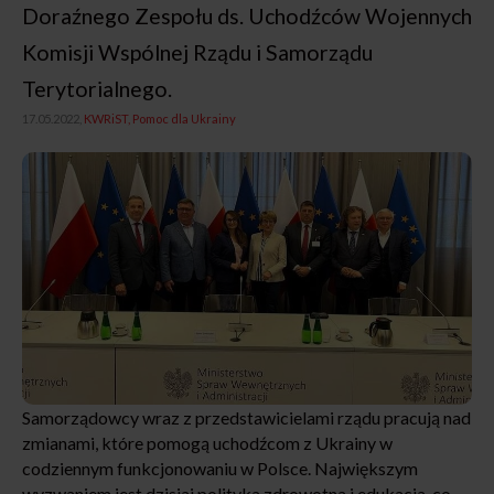
Doraźnego Zespołu ds. Uchodźców Wojennych
Komisji Wspólnej Rządu i Samorządu
Terytorialnego.
17.05.2022,
KWRiST
Pomoc dla Ukrainy
Samorządowcy wraz z przedstawicielami rządu pracują nad
zmianami, które pomogą uchodźcom z Ukrainy w
codziennym funkcjonowaniu w Polsce. Największym
wyzwaniem jest dzisiaj polityka zdrowotna i edukacja, co