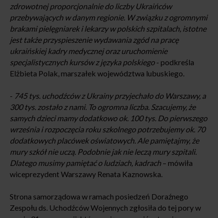
zdrowotnej proporcjonalnie do liczby Ukraińców
przebywających w danym regionie. W związku z ogromnymi
brakami pielęgniarek i lekarzy w polskich szpitalach, istotne
jest także przyspieszenie wydawania zgód na pracę
ukraińskiej kadry medycznej oraz uruchomienie
specjalistycznych kursów z języka polskiego
- podkreśla
Elżbieta Polak, marszałek województwa lubuskiego.
-
745 tys. uchodźców z Ukrainy przyjechało do Warszawy, a
300 tys. zostało z nami. To ogromna liczba. Szacujemy, że
samych dzieci mamy dodatkowo ok. 100 tys. Do pierwszego
września i rozpoczęcia roku szkolnego potrzebujemy ok. 70
dodatkowych placówek oświatowych. Ale pamiętajmy, że
mury szkół nie uczą. Podobnie jak nie leczą mury szpitali.
Dlatego musimy pamiętać o ludziach, kadrach
– mówiła
wiceprezydent Warszawy Renata Kaznowska.
Strona samorządowa w ramach posiedzeń Doraźnego
Zespołu ds. Uchodźców Wojennych zgłosiła do tej pory w