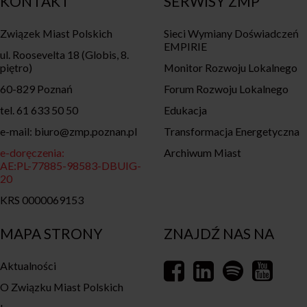
KONTAKT
SERWISY ZMP
Związek Miast Polskich
Sieci Wymiany Doświadczeń
EMPIRIE
ul. Roosevelta 18 (Globis, 8.
piętro)
Monitor Rozwoju Lokalnego
60-829 Poznań
Forum Rozwoju Lokalnego
tel. 61 633 50 50
Edukacja
e-mail: biuro@zmp.poznan.pl
Transformacja Energetyczna
e-doręczenia:
Archiwum Miast
AE:PL-77885-98583-DBUIG-
20
KRS 0000069153
MAPA STRONY
ZNAJDŹ NAS NA
Aktualności
O Związku Miast Polskich